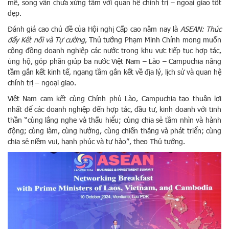
mẽ, song vẫn chưa xứng tầm với quan hệ chính trị – ngoại giao tốt
đẹp.
Đánh giá cao chủ đề của Hội nghị Cấp cao năm nay là
ASEAN: Thúc
đẩy Kết nối và Tự cường
, Thủ tướng Phạm Minh Chính mong muốn
cộng đồng doanh nghiệp các nước trong khu vực tiếp tục hợp tác,
ủng hộ, góp phần giúp ba nước Việt Nam – Lào – Campuchia nâng
tầm gắn kết kinh tế, ngang tầm gắn kết về địa lý, lịch sử và quan hệ
chính trị – ngoại giao.
Việt Nam cam kết cùng Chính phủ Lào, Campuchia tạo thuận lợi
nhất để các doanh nghiệp đến hợp tác, đầu tư, kinh doanh với tinh
thần “cùng lắng nghe và thấu hiểu; cùng chia sẻ tầm nhìn và hành
động; cùng làm, cùng hưởng, cùng chiến thắng và phát triển; cùng
chia sẻ niềm vui, hạnh phúc và tự hào”, theo Thủ tướng.