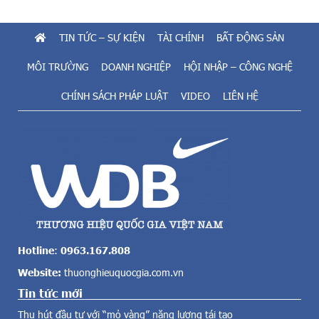
u
i
t
ê
i
TIN TỨC – SỰ KIỆN
TÀI CHÍNH
BẤT ĐỘNG SẢN
n
ề
đ
m
MÔI TRƯỜNG
DOANH NGHIỆP
HỘI NHẬP – CÔNG NGHỆ
ư
n
ờ
CHÍNH SÁCH PHÁP LUẬT
VIDEO
LIÊN HỆ
ă
n
n
g
g
T
t
h
o
a
l
n
ớ
h
n
T
c
ư
ả
ớ
v
c
Hotline
:
0963.167.808
ề
,
Website:
thuonghieuquocgia.com.vn
đ
U
i
Tin tức mới
B
ệ
N
Thu hút đầu tư với “mỏ vàng” năng lượng tái tạo