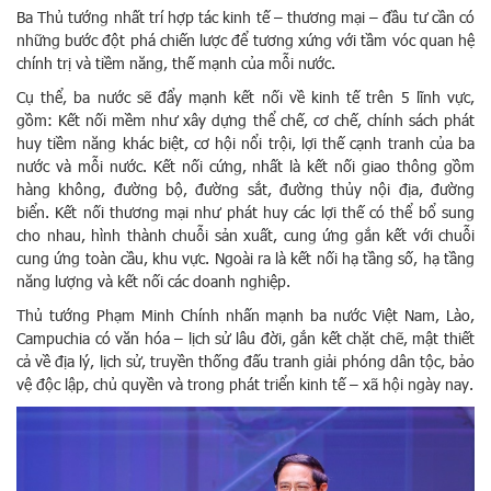
Ba Thủ tướng nhất trí hợp tác kinh tế – thương mại – đầu tư cần có
những bước đột phá chiến lược để tương xứng với tầm vóc quan hệ
chính trị và tiềm năng, thế mạnh của mỗi nước.
Cụ thể, ba nước sẽ đẩy mạnh kết nối về kinh tế trên 5 lĩnh vực,
gồm: Kết nối mềm như xây dựng thể chế, cơ chế, chính sách phát
huy tiềm năng khác biệt, cơ hội nổi trội, lợi thế cạnh tranh của ba
nước và mỗi nước. Kết nối cứng, nhất là kết nối giao thông gồm
hàng không, đường bộ, đường sắt, đường thủy nội địa, đường
biển. Kết nối thương mại như phát huy các lợi thế có thể bổ sung
cho nhau, hình thành chuỗi sản xuất, cung ứng gắn kết với chuỗi
cung ứng toàn cầu, khu vực. Ngoài ra là kết nối hạ tầng số, hạ tầng
năng lượng và kết nối các doanh nghiệp.
Thủ tướng Phạm Minh Chính nhấn mạnh ba nước Việt Nam, Lào,
Campuchia có văn hóa – lịch sử lâu đời, gắn kết chặt chẽ, mật thiết
cả về địa lý, lịch sử, truyền thống đấu tranh giải phóng dân tộc, bảo
vệ độc lập, chủ quyền và trong phát triển kinh tế – xã hội ngày nay.