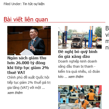
Filed Under:
Tin tức-sự kiện
Bài viết liên quan
B
v
m
n
Đề nghị bỏ quỹ bình
ổn giá xăng dầu
Ngân sách giảm thu
Doanh nghiệp kinh doanh
hơn 26.000 tỷ đồng
xăng dầu than bị thanh -
khi tiếp tục giảm 2%
kiểm tra quá nhiều, có đoàn
thuế VAT
kéo …
xem thêm
Chính phủ đề xuất Quốc hội
tiếp tục giảm 2% thuế giá trị
:
gia tăng (VAT) với một …
“
xem thêm
X
â
y