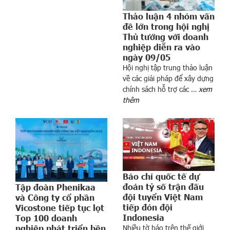
d
Thảo luận 4 nhóm vấn
ự
đề lớn trong hội nghị
n
Thủ tướng với doanh
g
nghiệp diễn ra vào
C
ngày 09/05
ô
Hội nghị tập trung thảo luận
n
về các giải pháp để xây dựng
g
chính sách hỗ trợ các …
xem
thêm
v
i
ê
n
t
ư
ở
Báo chí quốc tế dự
n
đoán tỷ số trận đấu
Tập đoàn Phenikaa
g
đội tuyển Việt Nam
và Công ty cổ phần
n
tiếp đón đội
Vicostone tiếp tục lọt
Indonesia
Top 100 doanh
i
nghiệp phát triển bền
Nhiều tờ báo trên thế giới