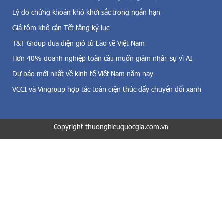
n
D
g
Lý do chứng khoán khó khởi sắc trong ngắn hạn
t
i
h
Giá tôm khô cận Tết tăng kỷ lục
ó
à
,
T&T Group đưa điện gió từ Lào về Việt Nam
n
đ
h
Hơn 40% doanh nghiệp toàn cầu muốn giảm nhân sự vì AI
i
p
Dự báo mới nhất về kinh tế Việt Nam năm nay
ệ
h
n
ố
VCCI và Vingroup hợp tác toàn diện thúc đẩy chuyển đổi xanh
m
H
ặ
à
t
N
t
Copyright thuonghieuquocgia.com.vn
ộ
r
i
ờ
c
i
h
v
o
à
r
c
ằ
ả
n
đ
g
i
,