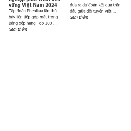
ệ
vững Việt Nam 2024
đưa ra dự đoán kết quả trận
m
Tập đoàn Phenikaa lần thứ
đấu giữa đội tuyển Việt …
t
bảy liên tiếp góp mặt trong
xem thêm
h
Bảng xếp hạng Top 100 …
i
xem thêm
ê
n
đ
ư
ờ
n
g
T
h
a
n
h
T
ư
ớ