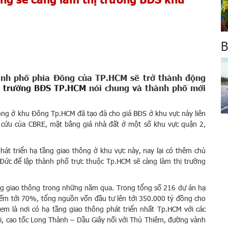
B
hành phố phía Đông của TP.HCM sẽ trở thành động
ị trường BĐS TP.HCM
nói chung và thành phố mới
ông ở khu Đông Tp.HCM đã tạo đà cho giá BĐS ở khu vực này liên
n cứu của CBRE, mặt bằng giá nhà đất ở một số khu vực quận 2,
át triển hạ tầng giao thông ở khu vực này, nay lại có thêm chủ
ức để lập thành phố trực thuộc Tp.HCM sẽ càng làm thị trường
ng giao thông trong những năm qua. Trong tổng số 216 dự án hạ
iếm tới 70%, tổng nguồn vốn đầu tư lên tới 350.000 tỷ đồng cho
em là nơi có hạ tầng giao thông phát triển nhất Tp.HCM với các
i, cao tốc Long Thành – Dầu Giây nối với Thủ Thiêm, đường vành