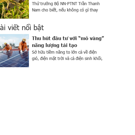
Thứ trưởng Bộ NN-PTNT Trần Thanh
Nam cho biết, nếu không có gì thay
đổi, đến tháng 8/2024 chúng ta sẽ có
sản phẩm “lúa giảm phát thải”. Tại
ài viết nổi bật
ĐBSCL đang triển khai thí điểm mô
hình sản xuất lúa giảm phát thải. Ảnh
Thu hút đầu tư với “mỏ vàng”
minh hoạ: Tâm An Bộ NN-PTNT vừa tổ
năng lượng tái tạo
chức lễ ra […]
Sở hữu tiềm năng to lớn cả về điện
gió, điện mặt trời và cả điện sinh khối,
Việt Nam được xem là “mỏ vàng” về
năng lượng tái tạo. Ngành này đang
thu hút sự chú ý của giới đầu tư trong
nước và trên khắp thế giới. Bên cạnh
tiềm năng lớn, sự […]