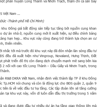
một phần huyện Long Thành và Nhơn Trạch, thậm chí cả sân bay
Đức -Thành phố Hồ Chí Minh)
ại khu Đông giá bất động sản tiếp tục tăng bởi nguồn cung khan
ho dự án nhà ở, nguồn cung mới ít xuất hiện, sự điều chỉnh bảng
 càng hạn hẹp… Khu vực này cũng đang trở thành lựa chọn an cư
nh, thiên nhiên.
i nhắc tới mà trước đó khu vực này đã đón nhận làn sóng đầu tư
BĐS đều đã xuất hiện như Vingroup, Novaland, Hưng Thịnh, Đất
 phát triển đô thị còn đang dịch chuyển mạnh mẽ sang bên kia
 2 nối với cao tốc Long Thành – Dầu Giây và Nhơn Trạch, trong
 Thành.
hận R&B DKRA Việt Nam, nhận định việc thành lập TP ở khu Đông
a ốc Tp.HCM nói chung và còn là động lực cho BĐS quận 2, quận 9
c tiên là về việc đầu tư hạ tầng. Các tập đoàn lớn sẽ tăng cường
ản tại khu vực này, vốn dĩ luôn dẫn đầu thị trường trong 5 năm
đã và đang được đầu tư nhiều dự án hạ tầng giao thông lớn mà