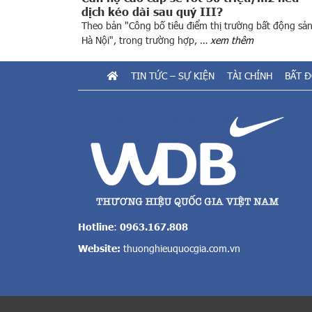
dịch kéo dài sau quý III?
Theo bản "Công bố tiêu điểm thị trường bất động sả
Hà Nội", trong trường hợp, …
xem thêm
TIN TỨC – SỰ KIỆN
TÀI CHÍNH
BẤT 
Hotline
:
0963.167.808
Website:
thuonghieuquocgia.com.vn