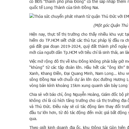
có BĐS “thành phố phía Đông” có thể sáp nhập thêm 
quốc tế Long Thành của tỉnh Đồng Nai.
(Một góc Quận Thủ 
Hiện nay, thực tế thị trường cho thấy nhiều khu vực t
hiếm do TP.HCM siết chặt các thủ tục pháp lý đầu ra c
giá đất giai đoạn 2019-2024, quỹ đất thành phố ngày
mới của người dân Tp.HCM với tiêu chí là sinh thái, an là
Việc mở rộng đô thị về khu Đông không phải bây giờ mớ
“khủng” từ các tập đoàn lớn. Hầu hết các “ông lớn” 
Xanh, Khang Điền, Đại Quang Minh, Nam Long… khu vực
sông Đồng Nai với chuỗi dự án lớn dọc đường Hương Lộ
vòng bán kính khoảng 15km xung quanh sân bày Long
Chia sẻ với báo chí, ông Nguyễn Hoàng, Giám đốc bộ p
không chỉ là cú hích tăng trưởng cho cả thị trường đị
và Thủ Đức. Điều này sẽ có tác động làm thay đổi trướ
đầu tư lớn hơn, từ đó tác động đến mức giá bất động s
qua.
Theo giới kinh doanh địa ốc, khu Đông Sài Gòn hiện 