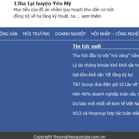
13ha tại huyện Yên Mỹ
Mục tiêu của đồ án nhằm quy hoạch khu dân cư mới
n
đồng bộ về hạ tầng kỹ thuật, hạ …
xem thêm
ĐỘNG SẢN
MÔI TRƯỜNG
DOANH NGHIỆP
HỘI NHẬP – CÔNG NGHỆ
Tin tức mới
Thu hút đầu tư với “mỏ vàng” năng
Lý do chứng khoán khó khởi sắc t
Giá tôm khô cận Tết tăng kỷ lục
T&T Group đưa điện gió từ Lào về
Hơn 40% doanh nghiệp toàn cầu m
Dự báo mới nhất về kinh tế Việt 
VCCI và Vingroup hợp tác toàn diệ
Copyright thuonghieuquocgia.com.vn