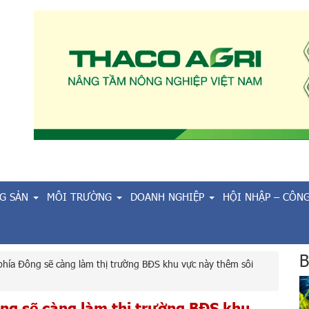
G SẢN
MÔI TRƯỜNG
DOANH NGHIỆP
HỘI NHẬP – CÔN
B
phía Đông sẽ càng làm thị trường BĐS khu vực này thêm sôi
ông sẽ càng làm thị trường BĐS khu