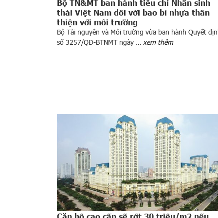
Bộ TN&MT ban hành tiêu chí Nhãn sinh
thái Việt Nam đối với bao bì nhựa thân
thiện với môi trường
Bộ Tài nguyên và Môi trường vừa ban hành Quyết đị
số 3257/QĐ-BTNMT ngày …
xem thêm
Căn hộ cao cấp sẽ rớt 30 triệu/m2 nếu