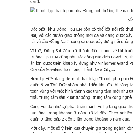
đai 3.
(Ả
Đặc biệt, khu Đông Tp.HCM còn có thể kết nối rất th
Nai) với các dự án giao thông mới đã và đang được x
Lái và cầu Đồng Nai 2 cũng sẽ được xây dựng nối đườ
Vì thế, Đông Sài Gòn trở thành điểm nóng về thị tr
trường Tp.HCM cũng như tác động của dịch Covid-19, th
án lớn được triển khai xây dựng như Vinhomes Grand P
City của Novaland hay Long Thành New City,…
Hiện Tp.HCM đang đề xuất thành lập “thành phố phía 
quận 9 và Thủ Đức nhằm phát triển khu đô thị sáng tạ
toàn vùng với việc hình thành các trung tâm mới như t
thái, trung tâm sản xuất tự động, trung tâm công nghệ
Cùng với đó nhờ sự phát triển mạnh về hạ tầng giao th
tục tăng trong khoảng 3 năm trở lại đây. Theo nghiê
quận 9 tăng gấp 2 đến 3 lần trong khoảng 3 năm qua.
Mới đây, một số ý kiến của chuyên gia trong ngành còn 