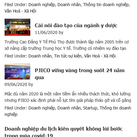
“Lao động giỏi” ba năm liên tục và 98 công nhân “Lao động giỏi”
Filed Under:
Doanh nghiệp
,
Doanh nhân
,
Thông tin doanh nghiệp
,
có thu nhập từ 350 triệu đồng/năm trở lên; khen thưởng các tập
Văn Hoá - Xã Hội
[…]
Cái nôi đào tạo của ngành y dược
11/06/2020
by
Trường Cao Đẳng Y Tế Phú Thọ được thành lập năm 2005 trên cơ
sở nâng cấp trường Trung học Y tế. Trường có nhiệm vụ đào tạo
nguồn nhân lực chất lượng cao hệ cao đẳng và thấp hơn trong lĩnh
Filed Under:
Doanh nhân
,
Tin tức-sự kiện
,
Văn Hoá - Xã Hội
vực y tế đáp ứng nhu cầu chăm sóc và bảo vệ sức […]
PJICO vững vàng trong suốt 24 năm
qua
09/06/2020
by
Mặc dù năm 2020 là một năm tiềm ẩn nhiều thách thức, khó lường
nhưng PJICO xác định phải nỗ lực tìm giải pháp tháo gỡ và cố gắng
đạt mục tiêu doanh thu đã đề ra gần 3.500 tỉ đồng. Năm 2020 đạt
Filed Under:
Doanh nghiệp
,
Doanh nhân
,
Startup
,
Thông tin doanh
mục tiêu lợi nhuận không thấp hơn 180,8 tỉ đồng, chia […]
nghiệp
Doanh nghiệp du lịch kiên quyết không lùi bước
trong mùa covid-19