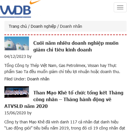
Toggl
navig
Trang chủ
/
Doanh nghiệp
/ Doanh nhân
Cuối năm nhiều doanh nghiệp muốn
giảm chỉ tiêu kinh doanh
04/12/2023
by
Tổng Công ty Thép Việt Nam, Gas Petrolimex, Vissan hay Thực
phẩm Sao Ta đều muốn giảm chỉ tiêu lợi nhuận hoặc doanh thu.
Chỉ còn khoảng 1 tháng nữa là hết năm 2023. Nhiều doanh nghiệp
Filed Under:
Doanh nhân
bất ngờ lấy ý kiến cổ đông bằng văn bản hoặc thông báo điều
chỉnh kế hoạch kinh […]
Than Mạo Khê tổ chức tổng kết Tháng
công nhân – Tháng hành động về
ATVSLĐ năm 2020
15/06/2020
by
Công ty than Mạo Khê đã vinh danh 117 cá nhân đạt danh hiệu
“Lao động giỏi” tiêu biểu năm 2019, trong đó có 19 công nhân đạt