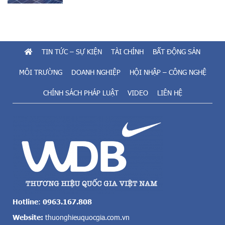
này đang thu hút sự chú ý của giới đầu tư trong
nước và trên khắp thế giới. Bên cạnh tiềm năng
lớn, sự […]
TIN TỨC – SỰ KIỆN
TÀI CHÍNH
BẤT ĐỘNG SẢN
MÔI TRƯỜNG
DOANH NGHIỆP
HỘI NHẬP – CÔNG NGHỆ
CHÍNH SÁCH PHÁP LUẬT
VIDEO
LIÊN HỆ
Hotline
:
0963.167.808
Website:
thuonghieuquocgia.com.vn