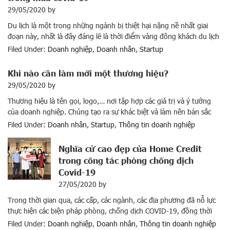
29/05/2020
by
Du lịch là một trong những ngành bị thiệt hại nặng nề nhất giai
đoạn này, nhất là đây đáng lẽ là thời điểm vàng đông khách du lịch
nhất năm. Theo báo cáo của Sở du lịch thành phố, có đến 90% DN
Filed Under:
Doanh nghiệp
,
Doanh nhân
,
Startup
lữ hành vừa và nhỏ đã tạm ngừng hoạt động, một […]
Khi nào cần làm mới một thương hiệu?
29/05/2020
by
Thương hiệu là tên gọi, logo,… nơi tập hợp các giá trị và ý tưởng
của doanh nghiệp. Chúng tạo ra sự khác biệt và làm nên bản sắc
riêng của doanh nghiệp. Trải qua quá trình hình thành và phát
Filed Under:
Doanh nhân
,
Startup
,
Thông tin doanh nghiệp
triển, các thương hiệu đều phải đương đầu với một thời kì khó khăn
[…]
Nghĩa cử cao đẹp của Home Credit
trong công tác phòng chống dịch
Covid-19
27/05/2020
by
Trong thời gian qua, các cấp, các ngành, các địa phương đã nỗ lực
thực hiện các biện pháp phòng, chống dịch COVID-19, đồng thời
khôi phục các hoạt động kinh tế – xã hội. Đến nay, Việt Nam đã
Filed Under:
Doanh nghiệp
,
Doanh nhân
,
Thông tin doanh nghiệp