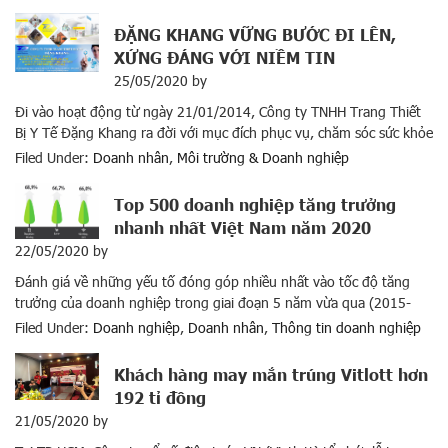
kiểm soát tốt dịch bệnh, tuy nhiên tất cả các đơn vị trong xã hội […]
ĐẶNG KHANG VỮNG BƯỚC ĐI LÊN,
XỨNG ĐÁNG VỚI NIỀM TIN
25/05/2020
by
Đi vào hoạt động từ ngày 21/01/2014, Công ty TNHH Trang Thiết
Bị Y Tế Đặng Khang ra đời với mục đích phục vụ, chăm sóc sức khỏe
cho mọi người và hướng tới mang lại những giá trị tốt đẹp nhất cho
Filed Under:
Doanh nhân
,
Môi trường & Doanh nghiệp
cuộc sống. Chính vì thế Đặng Khang luôn mong muốn gửi đến […]
Top 500 doanh nghiệp tăng trưởng
nhanh nhất Việt Nam năm 2020
22/05/2020
by
Đánh giá về những yếu tố đóng góp nhiều nhất vào tốc độ tăng
trưởng của doanh nghiệp trong giai đoạn 5 năm vừa qua (2015-
2019), dẫn đầu là yếu tố Tăng trưởng của thị trường trong nước và
Filed Under:
Doanh nghiệp
,
Doanh nhân
,
Thông tin doanh nghiệp
khu vực (52,1%), theo sau là Phát triển các dòng sản phẩm mới
(47,9%), Mở rộng […]
Khách hàng may mắn trúng Vitlott hơn
192 tỉ đồng
21/05/2020
by