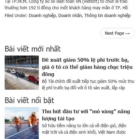
Tại TP.HCM, Công ty xổ số điện toán VN (Vietlott) tổ chức lễ trao
thưởng hơn 192 tỉ đồng cho một khách hàng may mắn ở TP. Hồ
Chí Minh đã trúng vé số Jackpot 1 Power 6/55 kỳ quay thứ 423 cho
Filed Under:
Doanh nghiệp
,
Doanh nhân
,
Thông tin doanh nghiệp
ông H.N vào chiều ngày 20/05. Trước đó, Chi nhánh Vietlott ở […]
Next Page
→
Bài viết mới nhất
Đề xuất giảm 50% lệ phí trước bạ,
giá ô tô có thể giảm hàng chục triệu
đồng
Bộ Tài chính đề xuất tiếp tục giảm 50% mức thu
lệ phí trước bạ đối với ô tô sản xuất, lắp ráp
trong nước. Ngày 25-6, Bộ Tài chính cho biết cơ
Bài viết nổi bật
quan này vừa có công văn gửi các bộ ngành, các
cơ quan liên quan xin ý kiến về việc tiếp tục […]
Thu hút đầu tư với “mỏ vàng” năng
lượng tái tạo
Sở hữu tiềm năng to lớn cả về điện gió, điện
mặt trời và cả điện sinh khối, Việt Nam được
xem là “mỏ vàng” về năng lượng tái tạo. Ngành