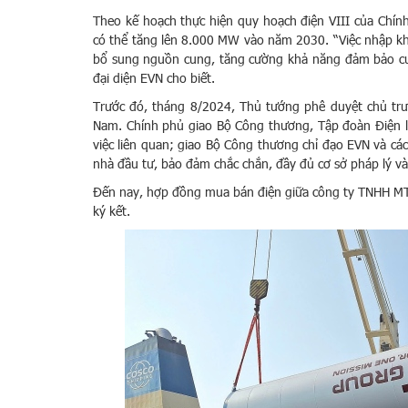
Theo kế hoạch thực hiện quy hoạch điện VIII của Chí
có thể tăng lên 8.000 MW vào năm 2030. “Việc nhập kh
bổ sung nguồn cung, tăng cường khả năng đảm bảo cun
đại diện EVN cho biết.
Trước đó, tháng 8/2024, Thủ tướng phê duyệt chủ trư
Nam. Chính phủ giao Bộ Công thương, Tập đoàn Điện lự
việc liên quan; giao Bộ Công thương chỉ đạo EVN và cá
nhà đầu tư, bảo đảm chắc chắn, đầy đủ cơ sở pháp lý và
Đến nay, hợp đồng mua bán điện giữa công ty TNHH MTV
ký kết.