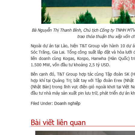
Bà Nguyễn Thị Thanh Bình, Chủ tịch Công ty TNHH MT
trao thỏa thuận thu xếp vốn c
Ngoài dự án tại Lào, hiện T&T Group vận hành 10 dự án
Sóc Trăng, Gia Lai. Tổng công suất lắp đặt và hòa lướ
liên doanh cùng Kogas, Kospo, Hanwha (Hàn Quốc) tri
1.500 MW, vốn đầu tư khoảng 2,5 tỷ USD.
Bên cạnh đó, T&T Group hợp tác cùng Tập đoàn SK (Hà
hợp khí tại Quảng Trị; bắt tay với Tập đoàn Erex (Nhậ
(Nhật Bản) trong lĩnh vực điện gió ngoài khơi tại Việ
đầu tư nhà máy sản xuất pin lưu trữ, phát triển dự án 
Filed Under:
Doanh nghiệp
Bài viết liên quan