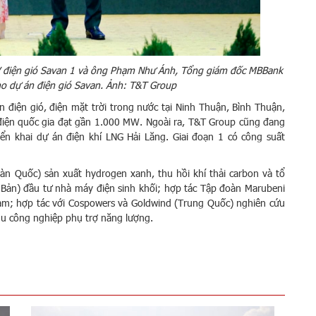
V điện gió Savan 1 và ông Phạm Như Ánh, Tổng giám đốc MBBank
ho dự án điện gió Savan. Ảnh: T&T Group
 điện gió, điện mặt trời trong nước tại Ninh Thuận, Bình Thuận,
i điện quốc gia đạt gần 1.000 MW. Ngoài ra, T&T Group cũng đang
ển khai dự án điện khí LNG Hải Lăng. Giai đoạn 1 có công suất
n Quốc) sản xuất hydrogen xanh, thu hồi khí thải carbon và tổ
t Bản) đầu tư nhà máy điện sinh khối; hợp tác Tập đoàn Marubeni
t Nam; hợp tác với Cospowers và Goldwind (Trung Quốc) nghiên cứu
khu công nghiệp phụ trợ năng lượng.