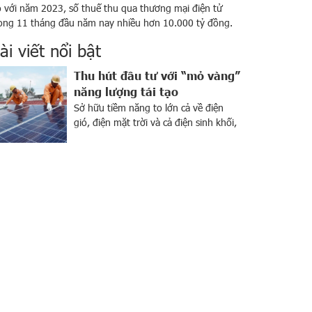
 với năm 2023, số thuế thu qua thương mại điện tử
ong 11 tháng đầu năm nay nhiều hơn 10.000 tỷ đồng.
eo số liệu của Tổng cục Thuế, các tổ chức, cá nhân có
ài viết nổi bật
ạt động kinh doanh thương mại đã nộp thuế khoảng
8.000 tỷ đồng trong 11 tháng đầu năm. Số […]
Thu hút đầu tư với “mỏ vàng”
năng lượng tái tạo
Sở hữu tiềm năng to lớn cả về điện
gió, điện mặt trời và cả điện sinh khối,
Việt Nam được xem là “mỏ vàng” về
năng lượng tái tạo. Ngành này đang
thu hút sự chú ý của giới đầu tư trong
nước và trên khắp thế giới. Bên cạnh
tiềm năng lớn, sự […]