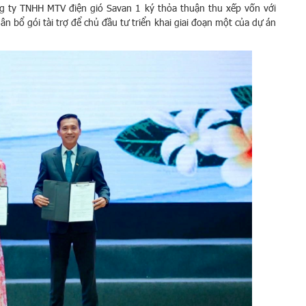
ng ty TNHH MTV điện gió Savan 1 ký thỏa thuận thu xếp vốn với
 bổ gói tài trợ để chủ đầu tư triển khai giai đoạn một của dự án