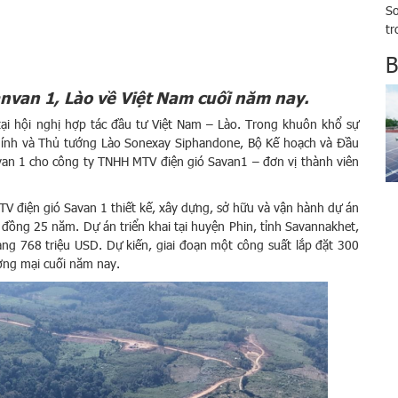
So
tr
Th
B
ho
10
anvan 1, Lào về Việt Nam cuối năm nay.
i hội nghị hợp tác đầu tư Việt Nam – Lào. Trong khuôn khổ sự
hính và Thủ tướng Lào Sonexay Siphandone, Bộ Kế hoạch và Đầu
an 1 cho công ty TNHH MTV điện gió Savan1 – đơn vị thành viên
 điện gió Savan 1 thiết kế, xây dựng, sở hữu và vận hành dự án
 đồng 25 năm. Dự án triển khai tại huyện Phin, tỉnh Savannakhet,
g 768 triệu USD. Dự kiến, giai đoạn một công suất lắp đặt 300
ơng mại cuối năm nay.