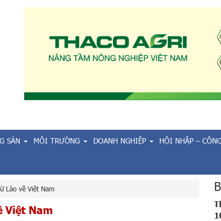
G SẢN
MÔI TRƯỜNG
DOANH NGHIỆP
HỘI NHẬP – CÔN
B
từ Lào về Việt Nam
T
ề Việt Nam
1