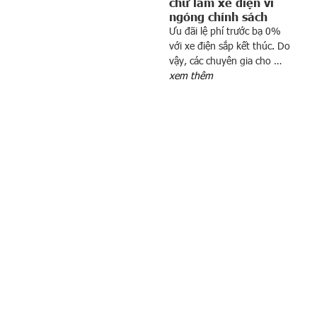
chừ làm xe điện vì
T
ngóng chính sách
r
Ưu đãi lệ phí trước bạ 0%
u
với xe điện sắp kết thúc. Do
m
vậy, các chuyên gia cho …
p
xem thêm
s
ẽ
t
á
c
đ
ộ
n
g
t
ớ
i
k
i
n