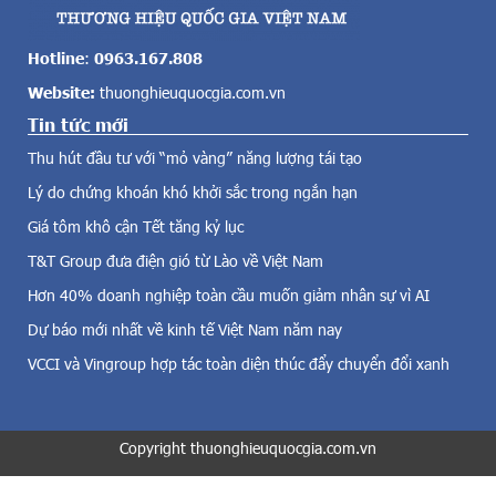
c
p
ả
s
v
ẽ
Hotline
:
0963.167.808
ề
c
Website:
thuonghieuquocgia.com.vn
đ
h
i
Tin tức mới
í
ệ
n
Thu hút đầu tư với “mỏ vàng” năng lượng tái tạo
n
h
g
Lý do chứng khoán khó khởi sắc trong ngắn hạn
t
i
h
Giá tôm khô cận Tết tăng kỷ lục
ó
ứ
,
T&T Group đưa điện gió từ Lào về Việt Nam
c
đ
b
Hơn 40% doanh nghiệp toàn cầu muốn giảm nhân sự vì AI
i
ư
Dự báo mới nhất về kinh tế Việt Nam năm nay
ệ
ớ
n
c
VCCI và Vingroup hợp tác toàn diện thúc đẩy chuyển đổi xanh
m
v
ặ
à
t
o
t
Copyright thuonghieuquocgia.com.vn
N
r
h
ờ
à