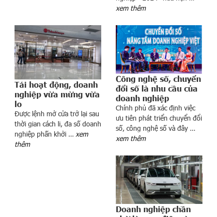
xem thêm
m
k
ế
t
c
h
í
Công nghệ số, chuyển
Tái hoạt động, doanh
đổi số là nhu cầu của
n
nghiệp vừa mừng vừa
doanh nghiệp
h
lo
Chính phủ đã xác định việc
s
Được lệnh mở cửa trở lại sau
ưu tiên phát triển chuyển đổi
á
thời gian cách li, đa số doanh
số, công nghệ số và đây …
c
nghiệp phấn khởi …
xem
xem thêm
h
thêm
c
ủ
a
ô
n
Doanh nghiệp chần
g