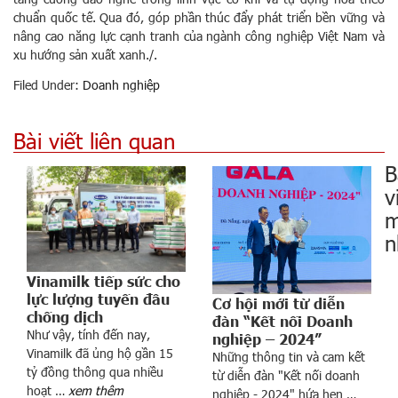
chuẩn quốc tế. Qua đó, góp phần thúc đẩy phát triển bền vững và
nâng cao năng lực cạnh tranh của ngành công nghiệp Việt Nam và
xu hướng sản xuất xanh./.
Filed Under:
Doanh nghiệp
Bài viết liên quan
B
v
m
n
Vinamilk tiếp sức cho
lực lượng tuyến đầu
Cơ hội mới từ diễn
chống dịch
đàn “Kết nối Doanh
Như vậy, tính đến nay,
nghiệp – 2024”
Vinamilk đã ủng hộ gần 15
Những thông tin và cam kết
tỷ đồng thông qua nhiều
từ diễn đàn "Kết nối doanh
c
hoạt …
xem thêm
nghiệp - 2024" hứa hẹn …
a