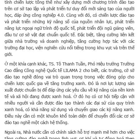
tính chiến lược tổng thể như xây dựng mới chương trình đào tạo
trên cơ sở tạo lập và phát triển tư duy đổi mới sáng tạo của người
học, đáp ứng công nghiệp 4.0. Cùng với đó, có chiến lược đào tạo
và phát triển những kỹ năng số của nguồn nhân lực, phát triển
năng lực ngoại ngữ trình độ quốc tế, phát triển đội ngũ giảng viên,
đầu tư cơ sở vật đạt chuẩn quốc tế. Đặc biệt, tăng cường liên kết
giữa nhà trường và doanh nghiệp, tăng cường hợp tác với các
trường đại học, viện nghiên cứu nổi tiếng trong khu vực và trên thế
giới.
Ở một khía cạnh khác, TS. Tô Thanh Tuần, Phó Hiệu trưởng Trường
Cao đẳng Công nghệ Quốc tế LILAMA 2 cho biết, các trường, cở sở
đào tạo nghề đóng vai trò quan trọng trong việc đóng góp cho
chiến lược quốc gia về tăng trưởng xanh. Đó là nơi lực lượng sản
xuất được chuẩn bị để đáp ứng các yêu cầu về kỹ năng của nền kinh
tế và xã hội đang được xanh hoá. Ở đó họ có cơ hội tiếp cận với
nhiều người và cần được đào tạo thành các đại sứ của quy trình
xanh hoá, có khả năng sử dụng và chuyển giao các kỹ năng xanh.
Điều này cần có một khuôn khổ toàn diện để chuyển đổi các cơ sở
đào tạo nghề một cách hệ thống.
Ngoài ra, Nhà nước cần có chính sách hỗ trợ mạnh mẽ hơn cho việc
tăng cường đào nghề trong lĩnh vực cơ khí và tự động hoá theo