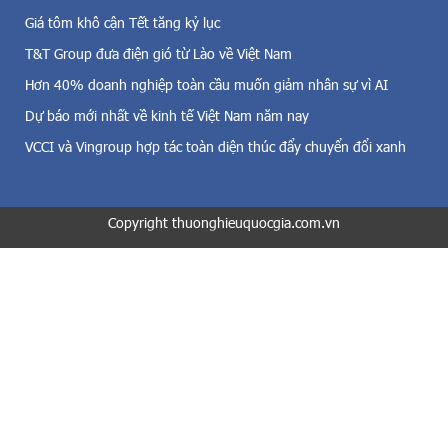
i
ổ
Giá tôm khô cận Tết tăng kỷ lục
ó
n
,
T&T Group đưa điện gió từ Lào về Việt Nam
g
đ
t
Hơn 40% doanh nghiệp toàn cầu muốn giảm nhân sự vì AI
i
h
Dự báo mới nhất về kinh tế Việt Nam năm nay
ệ
ư
n
k
VCCI và Vingroup hợp tác toàn diện thúc đẩy chuyển đổi xanh
m
ý
ặ
Q
t
u
t
Copyright thuonghieuquocgia.com.vn
ố
r
c
ờ
h
i
ộ
v
i
à
v
c
ừ
ả
a
đ
c
i
ó
ệ
v