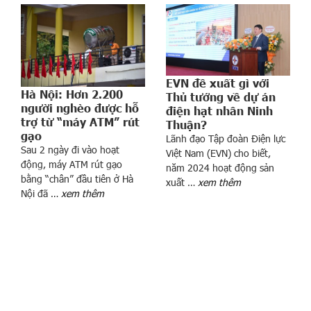
1
2
t
h
á
EVN đề xuất gì với
n
Hà Nội: Hơn 2.200
Thủ tướng về dự án
g
người nghèo được hỗ
điện hạt nhân Ninh
”
trợ từ “máy ATM” rút
Thuận?
gạo
m
Lãnh đạo Tập đoàn Điện lực
Sau 2 ngày đi vào hoạt
ớ
Việt Nam (EVN) cho biết,
động, máy ATM rút gạo
năm 2024 hoạt động sản
i
bằng “chân” đầu tiên ở Hà
xuất …
xem thêm
đ
Nội đã …
xem thêm
ư
ợ
c
r
ú
t
B