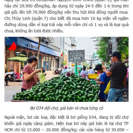
hậu chỉ 29.900 đồng/kg, áp dụng từ ngày 24-5 đến 1-6 trong khi
giá gốc lên tới 70.900 đồng/kg nên thu hút khá đông người mua.
Chị Thùy Linh (quận 7) cho biết đã mua hơn 10 kg mận về ngâm
đường dùng dần vì loại trái này mỗi năm chỉ có 1 vụ và là loại quả
chua, không ăn tươi được nhiều.
Bơ 034 dội chợ, giá bán rẻ chưa từng có
Ngoài mận, bơ các loại, đặc biệt là bơ giống 034, đang bị dội chợ
khiến giá ngày càng giảm. Hiện loại bơ này giá bán lẻ tại chợ TP
HCM chỉ từ 15.000 – 20.000 đồng/kg; các cửa hàng từ 30.000 –