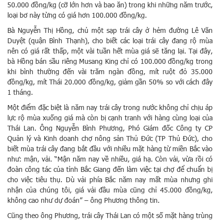
50.000 đồng/kg (cỡ lớn hơn và bao ăn) trong khi những năm trước,
loại bơ này từng có giá hơn 100.000 đồng/kg.
Bà Nguyễn Thị Hồng, chủ một sạp trái cây ở hẻm đường Lê Văn
Duyệt (quận Bình Thạnh), cho biết các loại trái cây đang rộ mùa
nên có giá rất thấp, một vài tuần hết mùa giá sẽ tăng lại. Tại đây,
bà Hồng bán sầu riêng Musang King chỉ có 100.000 đồng/kg trong
khi bình thường đến vài trăm ngàn đồng, mít ruột đỏ 35.000
đồng/kg, mít Thái 20.000 đồng/kg, giảm gần 50% so với cách đây
1 tháng.
Một điểm đặc biệt là năm nay trái cây trong nước không chỉ chịu áp
lực rộ mùa xuống giá mà còn bị cạnh tranh với hàng cùng loại của
Thái Lan. Ông Nguyễn Bình Phương, Phó Giám đốc Công ty CP
Quản lý và Kinh doanh chợ nông sản Thủ Đức (TP Thủ Đức), cho
biết mùa trái cây đang bắt đầu với nhiều mặt hàng từ miền Bắc vào
như: mận, vải. “Mận năm nay về nhiều, giá hạ. Còn vải, vừa rồi có
đoàn công tác của tỉnh Bắc Giang đến làm việc tại chợ để chuẩn bị
cho việc tiêu thụ. Dù vải phía Bắc năm nay mất mùa nhưng ghi
nhận của chúng tôi, giá vải đầu mùa cũng chỉ 45.000 đồng/kg,
không cao như dự đoán” – ông Phương thông tin.
Cũng theo ông Phương, trái cây Thái Lan có một số mặt hàng trùng