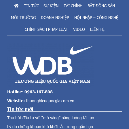
i
TIN TỨC – SỰ KIỆN
TÀI CHÍNH
BẤT ĐỘNG SẢN
n
ề
n
m
MÔI TRƯỜNG
DOANH NGHIỆP
HỘI NHẬP – CÔNG NGHỆ
h
n
i
CHÍNH SÁCH PHÁP LUẬT
VIDEO
LIÊN HỆ
ă
ề
n
u
g
ý
t
k
o
i
l
ế
ớ
n
n
k
c
h
ả
á
v
c
Hotline
:
0963.167.808
ề
n
Website:
thuonghieuquocgia.com.vn
đ
h
i
Tin tức mới
a
ệ
u
Thu hút đầu tư với “mỏ vàng” năng lượng tái tạo
n
.
g
Lý do chứng khoán khó khởi sắc trong ngắn hạn
T