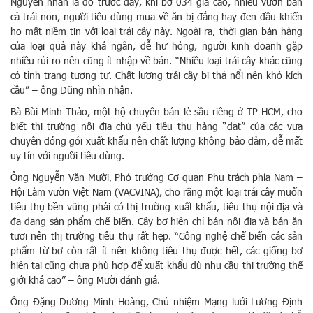
Nguyên nhân là do trước đây, khi bơ 034 giá cao, nhiều vườn bán
cả trái non, người tiêu dùng mua về ăn bị đắng hay đen đầu khiến
họ mất niềm tin với loại trái cây này. Ngoài ra, thời gian bán hàng
của loại quả này khá ngắn, dễ hư hỏng, người kinh doanh gặp
nhiều rủi ro nên cũng ít nhập về bán. “Nhiều loại trái cây khác cũng
có tình trạng tương tự. Chất lượng trái cây bị thả nổi nên khó kích
cầu” – ông Dũng nhìn nhận.
Bà Bùi Minh Thảo, một hộ chuyên bán lẻ sầu riêng ở TP HCM, cho
biết thị trường nội địa chủ yếu tiêu thụ hàng “dạt” của các vựa
chuyên đóng gói xuất khẩu nên chất lượng không bảo đảm, dễ mất
uy tín với người tiêu dùng.
Ông Nguyễn Văn Mười, Phó trưởng Cơ quan Phụ trách phía Nam –
Hội Làm vườn Việt Nam (VACVINA), cho rằng một loại trái cây muốn
tiêu thụ bền vững phải có thị trường xuất khẩu, tiêu thụ nội địa và
đa dạng sản phẩm chế biến. Cây bơ hiện chỉ bán nội địa và bán ăn
tươi nên thị trường tiêu thụ rất hẹp. “Công nghệ chế biến các sản
phẩm từ bơ còn rất ít nên không tiêu thụ được hết, các giống bơ
hiện tại cũng chưa phù hợp để xuất khẩu dù nhu cầu thị trường thế
giới khá cao” – ông Mười đánh giá.
Ông Đặng Dương Minh Hoàng, Chủ nhiệm Mạng lưới Lương Định