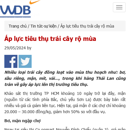
Toggl
navig
Trang chủ
/
Tin tức-sự kiện
/ Áp lực tiêu thụ trái cây rộ mùa
Áp lực tiêu thụ trái cây rộ mùa
29/05/2024
by
Nhiều loại trái cây đồng loạt vào mùa thu hoạch như: bơ,
sầu riêng, mận, mít, vải…, trong khi hàng Thái Lan cũng
tràn về gây áp lực lên thị trường tiêu thụ.
Khảo sát thị trường TP HCM khoảng 10 ngày trở lại đây, mận
(nguồn từ các tỉnh phía Bắc, chủ yếu Sơn La) được bày bán rất
nhiều và giá cả giảm liên tục. Hiện tại, giá mận ở các chợ chỉ khoảng
20.000 – 30.000 đồng/kg, giảm hơn 50% so với đầu vụ.
Bơ, mận ngập chợ
Ngay tại siêu thị Co.opmart Nguyễn Đình Chiểu (quận 3), giá mận