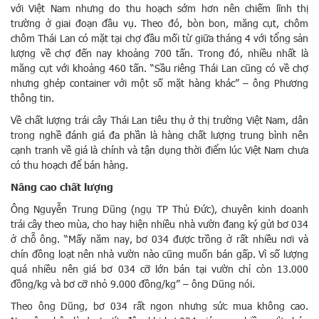
với Việt Nam nhưng do thu hoạch sớm hơn nên chiếm lĩnh thị
trường ở giai đoạn đầu vụ. Theo đó, bòn bon, măng cụt, chôm
chôm Thái Lan có mặt tại chợ đầu mối từ giữa tháng 4 với tổng sản
lượng về chợ đến nay khoảng 700 tấn. Trong đó, nhiều nhất là
măng cụt với khoảng 460 tấn. “Sầu riêng Thái Lan cũng có về chợ
nhưng ghép container với một số mặt hàng khác” – ông Phương
thông tin.
Về chất lượng trái cây Thái Lan tiêu thụ ở thị trường Việt Nam, dân
trong nghề đánh giá đa phần là hàng chất lượng trung bình nên
cạnh tranh về giá là chính và tận dụng thời điểm lúc Việt Nam chưa
có thu hoạch để bán hàng.
Nâng cao chất lượng
Ông Nguyễn Trung Dũng (ngụ TP Thủ Đức), chuyên kinh doanh
trái cây theo mùa, cho hay hiện nhiều nhà vườn đang ký gửi bơ 034
ở chỗ ông. “Mấy năm nay, bơ 034 được trồng ở rất nhiều nơi và
chín đồng loạt nên nhà vườn nào cũng muốn bán gấp. Vì số lượng
quá nhiều nên giá bơ 034 cỡ lớn bán tại vườn chỉ còn 13.000
đồng/kg và bơ cỡ nhỏ 9.000 đồng/kg” – ông Dũng nói.
Theo ông Dũng, bơ 034 rất ngon nhưng sức mua không cao.