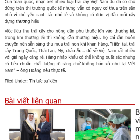
Của toàn quốc, nhận xét nhiều loại trái cây Việt Nam dù đã có chỗ
đứng trên thị trường quốc tế nhưng vẫn có nguy cơ thua trên sân
nhà vì chủ yếu canh tác nhỏ lẻ và không có đơn vị đầu mối xây
dựng thương hiệu.
Việc tiêu thụ trái cây cho nông dân phụ thuộc lớn vào thương lái,
trong khi thương lái thì không cần thương hiệu, họ chỉ cần buôn
chuyến nên sẵn sàng thu mua trái non khi khan hàng. “Hiện tại, trái
cây Trung Quốc, Thái Lan, Mỹ, châu Âu… đổ về Việt Nam rất nhiều
với giá ngày càng rẻ. Hàng nhập khẩu có thể không xuất sắc nhưng
có tiêu chuẩn chất lượng rõ ràng chứ không bán xô như tại Việt
Nam” – ông Hoàng nêu thực tế.
Filed Under:
Tin tức-sự kiện
Bài viết liên quan
B
v
m
n