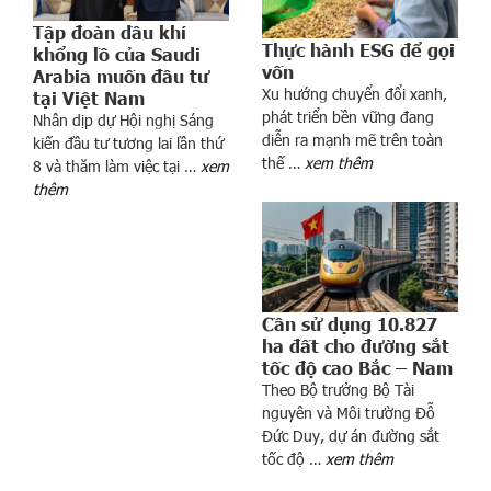
Tập đoàn dầu khí
Thực hành ESG để gọi
khổng lồ của Saudi
vốn
Arabia muốn đầu tư
Xu hướng chuyển đổi xanh,
tại Việt Nam
phát triển bền vững đang
Nhân dịp dự Hội nghị Sáng
diễn ra mạnh mẽ trên toàn
kiến đầu tư tương lai lần thứ
ị
thế …
xem thêm
8 và thăm làm việc tại …
xem
b
thêm
ỏ
q
u
y
đ
Cần sử dụng 10.827
ị
ha đất cho đường sắt
n
tốc độ cao Bắc – Nam
h
Theo Bộ trưởng Bộ Tài
“
nguyên và Môi trường Đỗ
c
Đức Duy, dự án đường sắt
h
tốc độ …
xem thêm
ờ