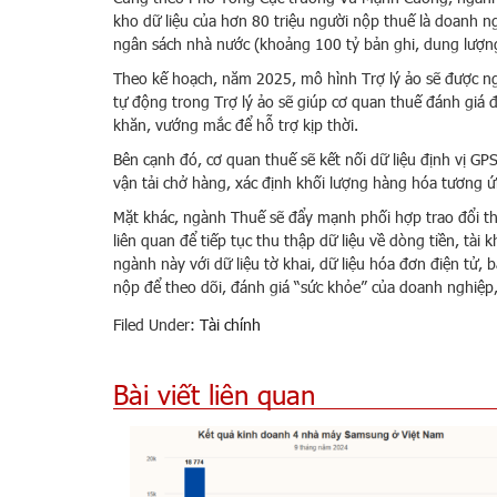
kho dữ liệu của hơn 80 triệu người nộp thuế là doanh n
ngân sách nhà nước (khoảng 100 tỷ bản ghi, dung lượn
Theo kế hoạch, năm 2025, mô hình Trợ lý ảo sẽ được ng
tự động trong Trợ lý ảo sẽ giúp cơ quan thuế đánh giá
khăn, vướng mắc để hỗ trợ kịp thời.
Bên cạnh đó, cơ quan thuế sẽ kết nối dữ liệu định vị G
vận tải chở hàng, xác định khối lượng hàng hóa tương ứ
Mặt khác, ngành Thuế sẽ đẩy mạnh phối hợp trao đổi th
liên quan để tiếp tục thu thập dữ liệu về dòng tiền, tà
ngành này với dữ liệu tờ khai, dữ liệu hóa đơn điện tử, 
nộp để theo dõi, đánh giá “sức khỏe” của doanh nghiệ
Filed Under:
Tài chính
Bài viết liên quan