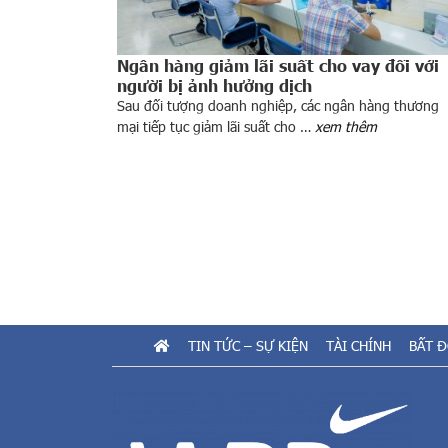
Ngân hàng giảm lãi suất cho vay đối với
người bị ảnh hưởng dịch
Sau đối tượng doanh nghiệp, các ngân hàng thương
mại tiếp tục giảm lãi suất cho …
xem thêm
TIN TỨC – SỰ KIỆN
TÀI CHÍNH
BẤT 