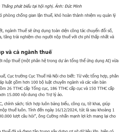
 Thắng phát biểu tại hội nghị. Ảnh: Đức Minh
ó phòng chống gian lận thuế, khó hoàn thành nhiệm vụ quản lý
t, ngành Thuế sẽ ứng dụng toàn diện công tác chuyển đổi số,
, tăng trải nghiệm cho người nộp thuế với chi phí thấp nhất và
ệp và cả ngành thuế
ời nộp thuế (một phân hệ trong dự án tổng thể ứng dụng AI) vừa
, Cục trưởng Cục Thuế Hà Nội cho biết: Từ việc tổng hợp, phân
 pháp luật gồm hơn 100 bộ luật chuyên ngành và các văn bản
 gồm 26 TTHC cấp Tổng cục, 186 TTHC cấp cục và 150 TTHC cấp
 hơn 15.000 nội dung cho Trợ lý ảo.
C, chính sách; tích hợp luôn bảng biểu, công cụ, tờ khai, giúp
ợ nộp thuế luôn. Tính đến ngày 16/12/2024, tức là sau khoảng 1
30.000 lượt câu hỏi”, ông Cường nhấn mạnh lợi ích mang lại cho
huế đã và đang tập trung xây dựng cơ sở dữ liệu lớn, hiện có