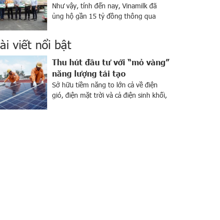
Như vậy, tính đến nay, Vinamilk đã
ủng hộ gần 15 tỷ đồng thông qua
nhiều hoạt động tiếp sức cho hơn
4.000 cán bộ, y bác sỹ, chiến sỹ tuyến
ài viết nổi bật
đầu chống dịch của Trung ương và các
tỉnh, thành trên cả nước. Việc tăng
Thu hút đầu tư với “mỏ vàng”
cường về dinh dưỡng cần được thực
năng lượng tái tạo
hiện thường […]
Sở hữu tiềm năng to lớn cả về điện
gió, điện mặt trời và cả điện sinh khối,
Việt Nam được xem là “mỏ vàng” về
năng lượng tái tạo. Ngành này đang
thu hút sự chú ý của giới đầu tư trong
nước và trên khắp thế giới. Bên cạnh
tiềm năng lớn, sự […]