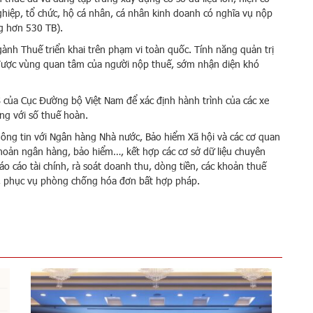
ghiệp, tổ chức, hộ cá nhân, cá nhân kinh doanh có nghĩa vụ nộp
g hơn 530 TB).
ành Thuế triển khai trên phạm vi toàn quốc. Tính năng quản trị
 được vùng quan tâm của người nộp thuế, sớm nhận diện khó
PS của Cục Đường bộ Việt Nam để xác định hành trình của các xe
ng với số thuế hoàn.
ông tin với Ngân hàng Nhà nước, Bảo hiểm Xã hội và các cơ quan
i khoản ngân hàng, bảo hiểm…, kết hợp các cơ sở dữ liệu chuyên
báo cáo tài chính, rà soát doanh thu, dòng tiền, các khoản thuế
p, phục vụ phòng chống hóa đơn bất hợp pháp.