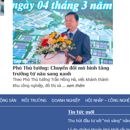
Phó Thủ tướng: Chuyển đổi mô hình tăng
trưởng từ nâu sang xanh
Theo Phó Thủ tướng Trần Hồng Hà, việc khánh thành
Khu công nghiệp, đô thị và …
xem thêm
ĐỘNG SẢN
MÔI TRƯỜNG
DOANH NGHIỆP
HỘI NHẬP – CÔNG NGHỆ
Tin tức mới
Thu hút đầu tư với “mỏ vàng” năng
Lý do chứng khoán khó khởi sắc t