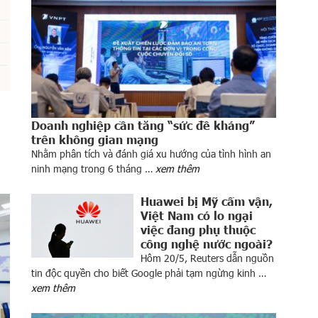
Doanh nghiệp cần tăng “sức đề kháng”
trên không gian mạng
Nhằm phân tích và đánh giá xu hướng của tình hình an
ninh mạng trong 6 tháng …
xem thêm
Huawei bị Mỹ cấm vận,
Việt Nam có lo ngại
việc đang phụ thuộc
công nghệ nước ngoài?
Hôm 20/5, Reuters dẫn nguồn
tin độc quyền cho biết Google phải tạm ngừng kinh …
xem thêm