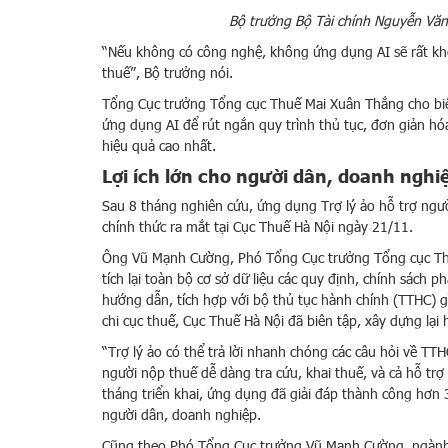
Bộ trưởng Bộ Tài chính Nguyễn Văn
“Nếu không có công nghệ, không ứng dụng AI sẽ rất kh
thuế”, Bộ trưởng nói.
Tổng Cục trưởng Tổng cục Thuế Mai Xuân Thắng cho biế
ứng dụng AI để rút ngắn quy trình thủ tục, đơn giản hóa
hiệu quả cao nhất.
Lợi ích lớn cho người dân, doanh nghi
Sau 8 tháng nghiên cứu, ứng dụng Trợ lý ảo hỗ trợ ngư
chính thức ra mắt tại Cục Thuế Hà Nội ngày 21/11.
Ông Vũ Mạnh Cường, Phó Tổng Cục trưởng Tổng cục Thuế
tích lại toàn bộ cơ sở dữ liệu các quy định, chính sách
hướng dẫn, tích hợp với bộ thủ tục hành chính (TTHC)
chi cục thuế, Cục Thuế Hà Nội đã biên tập, xây dựng lại
“Trợ lý ảo có thể trả lời nhanh chóng các câu hỏi về TTH
người nộp thuế dễ dàng tra cứu, khai thuế, và cả hỗ tr
tháng triển khai, ứng dụng đã giải đáp thành công hơn 
người dân, doanh nghiệp.
Cũng theo Phó Tổng Cục trưởng Vũ Mạnh Cường, ngành t