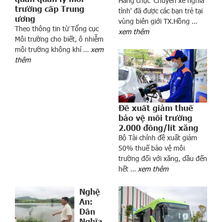
Hàng chục 'Chuyến xe nghĩa
trường cấp Trung
tình' đã được các bạn trẻ tại
ương
vùng biên giới TX.Hồng …
á
Theo thông tin từ Tổng cục
xem thêm
c
Môi trường cho biết, ô nhiễm
h
môi trường không khí …
xem
thêm
t
ỷ
p
h
ú
Đề xuất giảm thuế
t
bảo vệ môi trường
2.000 đồng/lít xăng
h
Bộ Tài chính đề xuất giảm
ế
50% thuế bảo vệ môi
g
trường đối với xăng, dầu đến
i
hết …
xem thêm
ớ
i
Nghệ
g
An:
ọ
Dân
i
Nghĩa