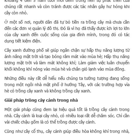
khoảng 4 đến 5 năm tuổi mới đem trồng nên sự phát triển của
chúng rất nhanh và còn tránh được các tác nhân gây hư hỏng khi
cây còn nhỏ.
Ở một số nơi, người dân đã tự bỏ tiền ra trồng cây mà chưa cần
đến các đơn vị quản lý đô thị. Đó là vì họ đã thấy được ích lợi to lớn
của cây xanh đến cuộc sống của gia đình mình, trong đó có tác
dụng tiết kiệm điện.
Cây xanh đường phố sẽ giúp ngăn chặn sự hấp thụ năng lượng từ
ánh nắng mặt trời và tạo bóng râm mát vào mùa hè; Hấp thụ năng
lượng mặt trời và làm mát không khí; Làm giảm việc luân chuyển
khối không khí nóng vào mùa hè và chắn gió lạnh vào mùa đông.
Những điều này rất dễ hiểu nếu chúng ta tưởng tượng đang sống
trong một ngôi nhà mặt phố ở hướng Tây, với các trường hợp vỉa
hè có trồng cây xanh và không trồng cây xanh.
Giải pháp trồng cây cảnh trong nhà
Một giải pháp cũng đem lại hiệu quả tốt là trồng cây cảnh trong
nhà. Cây cảnh là loại cây nhỏ, có nhiều loại rất dễ chăm sóc. Chỉ cần
vài chiếc chậu gốm là có thể trồng được cây cảnh.
Cũng như cây cổ thụ, cây cảnh giúp điều hòa không khí trong nhà,