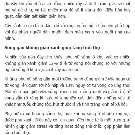
do vậy khi vào nhà ai có trồng nhiều cây cảnh thì cảm giác sẽ mát
mẻ và dễ chịu, và tất nhiên nhà đó sẽ ít dùng đến điều hòa hay
quạt, dẫn đến tiết kiệm điện hơn.
Cây cảnh có giá bình dân, chỉ vài chục ngàn một chậu nên phù hợp
với đa phần người dân muốn đem màu xanh vào ngôi nhà của
mình.
Sống gần không gian xanh giúp tăng tuổi thọ
Nghiên cứu gần đây cho thấy, phụ nữ sống ở khu vực có nhiều
không gian xanh giảm 12% tỉ lệ tử vong nói chung so với những
người sống ở khu vực có ít cây xanh hơn.
Những phụ nữ sống gần môi trường xanh cũng giảm 34% nguy cơ
tử vong liên quan tới hô hấp và 13% nguy cơ tử vong do ung thư.
Mối liên quan giữa việc sống trong môi trường xanh và giảm tỉ lệ tử
vong vẫn rõ ràng khi các nhà nghiên cứu tính đến những yếu tố
khác như tuổi, chủng tộc, hút thuốc lá và tình trạng kinh tế xã hội.
Phụ nữ có xu hướng sống thọ hơn khi họ sống ở những khu vực
được phủ xanh. Điều này có liên quan đến thực tế là môi trường tự
nhiên giúp giảm stress và tăng hoạt động thể chất, góp phần làm
tăng tuổi thọ.