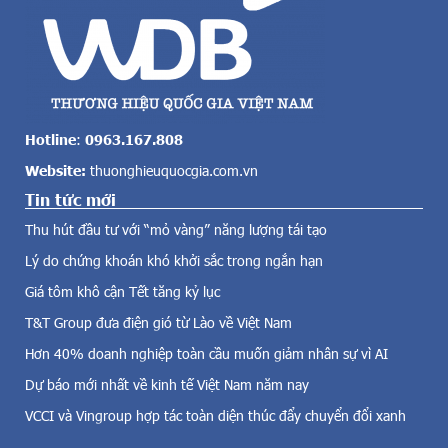
o
B
l
á
ớ
D
n
ư
c
ơ
ả
n
v
g
Hotline
:
0963.167.808
ề
b
Website:
thuonghieuquocgia.com.vn
đ
ị
i
Tin tức mới
g
ệ
i
Thu hút đầu tư với “mỏ vàng” năng lượng tái tạo
n
ả
g
Lý do chứng khoán khó khởi sắc trong ngắn hạn
m
i
.
Giá tôm khô cận Tết tăng kỷ lục
ó
T
,
T&T Group đưa điện gió từ Lào về Việt Nam
ạ
đ
p
Hơn 40% doanh nghiệp toàn cầu muốn giảm nhân sự vì AI
i
c
Dự báo mới nhất về kinh tế Việt Nam năm nay
ệ
h
n
í
VCCI và Vingroup hợp tác toàn diện thúc đẩy chuyển đổi xanh
m
F
ặ