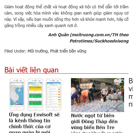
Giảm hoạt động thể chất và hoạt động xã hội có thể dẫn tới trầm
cảm, song việc hòa mình vào không gian xanh giúp giảm nguy cơ
này. Vì vậy, nếu bạn muốn sống thọ hơn và khỏe mạnh hơn, hãy cố
gắng trồng nhiều cây xanh quanh nơi ở.
Anh Quân (moitruong.com.vn/TH theo
Petrotimes/Suckhoedoisong
Filed Under:
Môi trường
,
Phát triển bền vững
Bài viết liên quan
B
v
m
n
Ứng dụng Envisoft sẽ
Nước ngọt từ biên
là kênh thông tin
giới Đồng Tháp đến
chính thức của cơ
vùng biển Bến Tre
quan quản lý môi