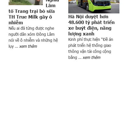
Lâm
t
tố Trang trại bò sữa
ê
Hà Nội duyệt hơn
TH True Milk gây ô
n
48.600 tỷ phát triển
nhiễm
6
xe buýt điện, năng
Nếu ai đã từng được nghe
d
lượng xanh
người dân xóm Đông Lâm
o
Kinh phí thực hiện "Đề án
nói về ô nhiễm và những hệ
a
phát triển hệ thống giao
lụy …
xem thêm
n
thông vận tải công cộng
bằng …
xem thêm
h
n
h
â
n
V
i
ệ
t
N
a