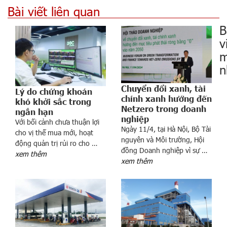
Bài viết liên quan
B
v
m
n
Chuyển đổi xanh, tài
Lý do chứng khoán
chính xanh hướng đến
khó khởi sắc trong
Netzero trong doanh
ngắn hạn
nghiệp
Với bối cảnh chưa thuận lợi
Ngày 11/4, tại Hà Nội, Bộ Tài
cho vị thế mua mới, hoạt
nguyên và Môi trường, Hội
động quản trị rủi ro cho …
n
đồng Doanh nghiệp vì sự …
xem thêm
g
xem thêm
i
á
v
à
n