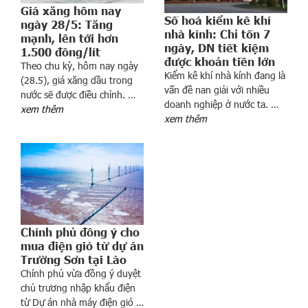
g
Giá xăng hôm nay
t
Số hoá kiểm kê khí
ngày 28/5: Tăng
u
nhà kính: Chỉ tốn 7
mạnh, lên tới hơn
ngày, DN tiết kiệm
ầ
1.500 đồng/lít
được khoản tiền lớn
n
Theo chu kỳ, hôm nay ngày
Kiểm kê khí nhà kính đang là
n
(28.5), giá xăng dầu trong
vấn đề nan giải với nhiều
nước sẽ được điều chỉnh. …
à
doanh nghiệp ở nước ta. …
xem thêm
y
xem thêm
1
3
-
1
7
/
8
Chính phủ đồng ý cho
:
mua điện gió từ dự án
c
Trường Sơn tại Lào
h
Chính phủ vừa đồng ý duyệt
i
chủ trương nhập khẩu điện
ế
từ Dự án nhà máy điện gió …