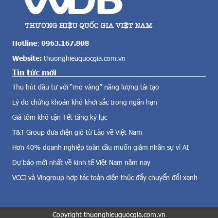
n
n
g
c
i
ả
á
v
v
Hotline
:
0963.167.808
ề
à
Website:
thuonghieuquocgia.com.vn
đ
n
i
Tin tức mới
g
ệ
t
Thu hút đầu tư với “mỏ vàng” năng lượng tái tạo
n
u
g
Lý do chứng khoán khó khởi sắc trong ngắn hạn
ầ
i
n
Giá tôm khô cận Tết tăng kỷ lục
ó
n
,
T&T Group đưa điện gió từ Lào về Việt Nam
à
đ
y
Hơn 40% doanh nghiệp toàn cầu muốn giảm nhân sự vì AI
i
m
Dự báo mới nhất về kinh tế Việt Nam năm nay
ệ
ớ
n
i
VCCI và Vingroup hợp tác toàn diện thúc đẩy chuyển đổi xanh
m
n
ặ
h
t
ấ
t
Copyright thuonghieuquocgia.com.vn
t