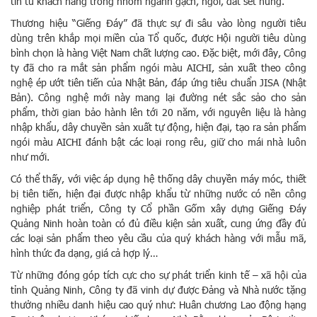
tin từ khách hàng trong nhóm ngành gạch, ngói, đất sét nung.
Thương hiệu “Giếng Đáy” đã thực sự đi sâu vào lòng người tiêu
dùng trên khắp mọi miền của Tổ quốc, được Hội người tiêu dùng
bình chọn là hàng Việt Nam chất lượng cao. Đặc biệt, mới đây, Công
ty đã cho ra mắt sản phẩm ngói màu AICHI, sản xuất theo công
nghệ ép ướt tiên tiến của Nhật Bản, đáp ứng tiêu chuẩn JISA (Nhật
Bản). Công nghệ mới này mang lại đường nét sắc sảo cho sản
phẩm, thời gian bảo hành lên tới 20 năm, với nguyên liệu là hàng
nhập khẩu, dây chuyền sản xuất tự động, hiện đại, tạo ra sản phẩm
ngói màu AICHI đánh bật các loại rong rêu, giữ cho mái nhà luôn
như mới.
Có thể thấy, với việc áp dụng hệ thống dây chuyền máy móc, thiết
bị tiên tiến, hiện đại được nhập khẩu từ những nước có nền công
nghiệp phát triển, Công ty Cổ phần Gốm xây dựng Giếng Đáy
Quảng Ninh hoàn toàn có đủ điều kiện sản xuất, cung ứng đầy đủ
các loại sản phẩm theo yêu cầu của quý khách hàng với mẫu mã,
hình thức đa dạng, giá cả hợp lý…
Từ những đóng góp tích cực cho sự phát triển kinh tế – xã hội của
tỉnh Quảng Ninh, Công ty đã vinh dự được Đảng và Nhà nước tặng
thưởng nhiều danh hiệu cao quý như: Huân chương Lao động hạng