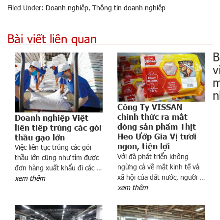
Filed Under:
Doanh nghiệp
,
Thông tin doanh nghiệp
Bài viết liên quan
B
v
m
n
Công Ty VISSAN
chính thức ra mắt
Doanh nghiệp Việt
dòng sản phẩm Thịt
liên tiếp trúng các gói
Heo Ướp Gia Vị tươi
thầu gạo lớn
ngon, tiện lợi
Việc liên tục trúng các gói
Với đà phát triển không
thầu lớn cũng như tìm được
ngừng cả về mặt kinh tế và
đơn hàng xuất khẩu đi các …
n
xã hội của đất nước, người …
xem thêm
g
xem thêm
h
i
ệ