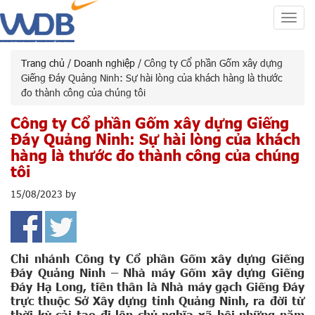
Toggl
navig
Trang chủ
/
Doanh nghiệp
/ Công ty Cổ phần Gốm xây dựng
Giếng Đáy Quảng Ninh: Sự hài lòng của khách hàng là thước
đo thành công của chúng tôi
Công ty Cổ phần Gốm xây dựng Giếng
Đáy Quảng Ninh: Sự hài lòng của khách
hàng là thước đo thành công của chúng
tôi
15/08/2023
by
Chi nhánh Công ty Cổ phần Gốm xây dựng Giếng
Đáy Quảng Ninh – Nhà máy Gốm xây dựng Giếng
Đáy Hạ Long, tiền thân là Nhà máy gạch Giếng Đáy
trực thuộc Sở Xây dựng tỉnh Quảng Ninh, ra đời từ
thời kỳ cải tạo đi lên chủ nghĩa xã hội những năm