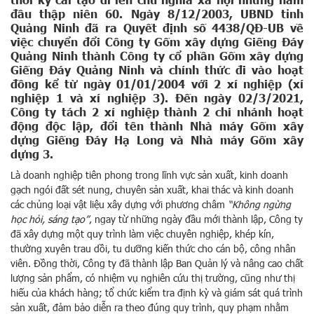
đầu thập niên 60. Ngày 8/12/2003, UBND tỉnh
Quảng Ninh đã ra Quyết định số 4438/QĐ-UB về
việc chuyển đổi Công ty Gốm xây dựng Giếng Đáy
Quảng Ninh thành Công ty cổ phần Gốm xây dựng
Giếng Đáy Quảng Ninh và chính thức đi vào hoạt
đồng kể từ ngày 01/01/2004 với 2 xí nghiệp (xí
nghiệp 1 và xí nghiệp 3). Đến ngày 02/3/2021,
Công ty tách 2 xí nghiệp thành 2 chi nhánh hoạt
động độc lập, đổi tên thành Nhà máy Gốm xây
dựng Giếng Đáy Hạ Long và Nhà máy Gốm xây
dựng 3.
Là doanh nghiệp tiên phong trong lĩnh vực sản xuất, kinh doanh
gạch ngói đất sét nung, chuyên sản xuất, khai thác và kinh doanh
các chủng loại vật liệu xây dựng với phương châm
“Không ngừng
học hỏi, sáng tạo”
, ngay từ những ngày đầu mới thành lập, Công ty
đã xây dựng một quy trình làm việc chuyên nghiệp, khép kín,
thường xuyên trau dồi, tu dưỡng kiến thức cho cán bộ, công nhân
viên. Đồng thời, Công ty đã thành lập Ban Quản lý và nâng cao chất
lượng sản phẩm, có nhiệm vụ nghiên cứu thị trường, cũng như thị
hiếu của khách hàng; tổ chức kiểm tra định kỳ và giám sát quá trình
sản xuất, đảm bảo diễn ra theo đúng quy trình, quy phạm nhằm