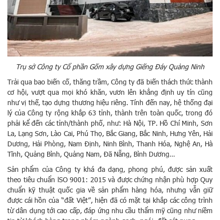
Trụ sở Công ty Cổ phần Gốm xây dựng Giếng Đáy Quảng Ninh
Trải qua bao biến cố, thăng trầm, Công ty đã biến thách thức thành
cơ hội, vượt qua mọi khó khăn, vươn lên khẳng định uy tín cũng
như vị thế, tạo dựng thương hiệu riêng. Tính đến nay, hệ thống đại
lý của Công ty rộng khắp 63 tỉnh, thành trên toàn quốc, trong đó
phải kể đến các tỉnh/thành phố, như: Hà Nội, TP. Hồ Chí Minh, Sơn
La, Lạng Sơn, Lào Cai, Phú Thọ, Bắc Giang, Bắc Ninh, Hưng Yên, Hải
Dương, Hải Phòng, Nam Định, Ninh Bình, Thanh Hóa, Nghệ An, Hà
Tĩnh, Quảng Bình, Quảng Nam, Đã Nẵng, Bình Dương…
Sản phẩm của Công ty khá đa dạng, phong phú, được sản xuất
theo tiêu chuẩn lSO 9001: 2015 và được chứng nhận phù hợp Quy
chuẩn kỹ thuật quốc gia về sản phẩm hàng hóa, nhưng vẫn giữ
được cái hồn của “đất Việt”, hiện đã có mặt tại khắp các công trình
từ dân dụng tới cao cấp, đáp ứng nhu cầu thẩm mỹ cũng như niềm