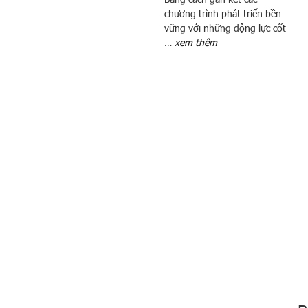
u
chương trình phát triển bền
ộ
vững với những động lực cốt
c
…
xem thêm
đ
u
a
n
g
u
y
ê
n
l
i
ệ
u
”
N
g
à