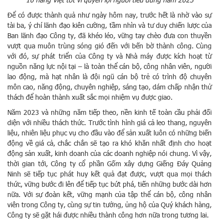
Để có được thành quả như ngày hôm nay, trước hết là nhờ vào sự
tài ba, ý chí lãnh đạo kiên cường, tầm nhìn và tư duy chiến lược của
Ban lãnh đạo Công ty, đã khéo léo, vững tay chèo đưa con thuyền
vượt qua muôn trùng sóng gió đến với bến bờ thành công. Cùng
với đó, sự phát triển của Công ty và Nhà máy được kích hoạt từ
nguồn năng lực nội tại – là toàn thể cán bộ, công nhân viên, người
lao động, mà hạt nhân là đội ngũ cán bộ trẻ có trình độ chuyên
môn cao, năng động, chuyên nghiệp, sáng tạo, dám chấp nhận thử
thách để hoàn thành xuất sắc mọi nhiệm vụ được giao.
Năm 2023 và những năm tiếp theo, nền kinh tế toàn cầu phải đối
diện với nhiều thách thức. Trước tình hình giá cả leo thang, nguyên
liệu, nhiên liệu phục vụ cho đầu vào để sản xuất luôn có những biến
động về giá cả, chắc chắn sẽ tạo ra khó khăn nhất định cho hoạt
động sản xuất, kinh doanh của các doanh nghiệp nói chung. Vì vậy,
thời gian tới, Công ty cổ phần Gốm xây dựng Giếng Đáy Quảng
Ninh sẽ tiếp tục phát huy kết quả đạt được, vượt qua mọi thách
thức, vững bước đi lên để tiếp tục bứt phá, tiến những bước dài hơn
nữa. Với sự đoàn kết, vững mạnh của tập thể cán bộ, công nhân
viên trong Công ty, cùng sự tin tưởng, ủng hộ của Quý khách hàng,
Công ty sẽ gặt hái được nhiều thành công hơn nữa trong tương lai.