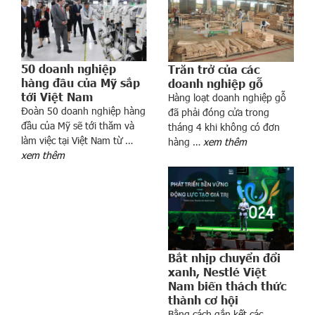
p
n
h
ự
50 doanh nghiệp
Trăn trở của các
a
hàng đầu của Mỹ sắp
doanh nghiệp gỗ
c
tới Việt Nam
Hàng loạt doanh nghiệp gỗ
h
Đoàn 50 doanh nghiệp hàng
đã phải đóng cửa trong
ủ
đầu của Mỹ sẽ tới thăm và
tháng 4 khi không có đơn
đ
làm việc tại Việt Nam từ …
hàng …
xem thêm
ộ
xem thêm
n
g
t
r
o
n
Bắt nhịp chuyển đổi
g
xanh, Nestlé Việt
“
Nam biến thách thức
c
thành cơ hội
Bằng cách gắn kết các