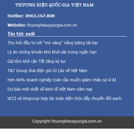
c
n
ả
g
v
g
Hotline
:
0963.167.808
ề
ặ
Website:
thuonghieuquocgia.com.vn
đ
p
i
Tin tức mới
k
ệ
h
Thu hút đầu tư với “mỏ vàng” năng lượng tái tạo
n
ó
g
Lý do chứng khoán khó khởi sắc trong ngắn hạn
k
i
h
Giá tôm khô cận Tết tăng kỷ lục
ó
ă
,
T&T Group đưa điện gió từ Lào về Việt Nam
n
đ
v
Hơn 40% doanh nghiệp toàn cầu muốn giảm nhân sự vì AI
i
ề
Dự báo mới nhất về kinh tế Việt Nam năm nay
ệ
n
n
g
VCCI và Vingroup hợp tác toàn diện thúc đẩy chuyển đổi xanh
m
u
ặ
ồ
t
n
t
Copyright thuonghieuquocgia.com.vn
n
r
g
ờ
u