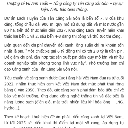
Thượng tá Vũ Anh Tuấn – Tổng công ty Tân Cảng Sài Gòn – tại sự
kiện. Ảnh: Báo Giao thông.
Dự án Lạch Huyện của Tân Cảng Sài Gòn là bến số 7, 8 của khu
cảng, tổng chiều dài 900 m, quy mô sử dụng đất và mặt nước gần
80 ha, tiến độ thực hiện đến 2027. Khu cảng Lạch Huyện hiện khai
thác hai bến 1 và 2, sáu bến 4-8 đang thi công và thủ tục thi công.
Liên quan đến chi phí chuyển đổi xanh, ông Tuấn chỉ ra khoản tốn
nhất là pin. “Một chiếc xe giá 6 tỷ đồng thì có tới 2,8 tỷ là tiền pin.
Để giảm chi phí, cần hợp tác sản xuất pin điện quy mô lớn và nhiều
doanh nghiệp tiên phong trong lĩnh vực này”, Phó trưởng ban chỉ
đạo Cảng xanh của Tân Cảng Sài Gòn nói.
Tiêu chuẩn về cảng xanh được Cục Hàng hải Việt Nam đưa ra từ cuối
2022, nhằm thực hiện cam kết Việt Nam đạt mức phát thải ròng
bằng 0 vào 2050. Theo đó, các cảng xanh phải đảm bảo tiêu chí về
bảo vệ môi trường, ứng dụng công nghệ thông tin và đặc biệt là
năng lượng sạch (điện gió, mặt trời, nhiên liệu khí hóa lỏng – LNG,
hydro…).
Theo kế hoạch thực hiện đề án phát triển cảng xanh tại Việt Nam,
từ tới 2025 sẽ triển khai thí điểm tại một số cảng, áp dụng tự