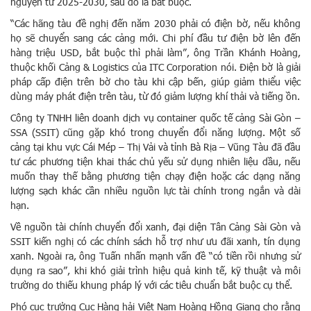
nguyện từ 2025-2030, sau đó là bắt buộc.
“Các hãng tàu đề nghị đến năm 2030 phải có điện bờ, nếu không
họ sẽ chuyển sang các cảng mới. Chi phí đầu tư điện bờ lên đến
hàng triệu USD, bắt buộc thì phải làm”, ông Trần Khánh Hoàng,
thuộc khối Cảng & Logistics của ITC Corporation nói. Điện bờ là giải
pháp cấp điện trên bờ cho tàu khi cập bến, giúp giảm thiểu việc
dùng máy phát điện trên tàu, từ đó giảm lượng khí thải và tiếng ồn.
Công ty TNHH liên doanh dịch vụ container quốc tế cảng Sài Gòn –
SSA (SSIT) cũng gặp khó trong chuyển đổi năng lượng. Một số
cảng tại khu vực Cái Mép – Thị Vải và tỉnh Bà Rịa – Vũng Tàu đã đầu
tư các phương tiện khai thác chủ yếu sử dụng nhiên liệu dầu, nếu
muốn thay thế bằng phương tiện chạy điện hoặc các dạng năng
lượng sạch khác cần nhiều nguồn lực tài chính trong ngắn và dài
hạn.
Về nguồn tài chính chuyển đổi xanh, đại diện Tân Cảng Sài Gòn và
SSIT kiến nghị có các chính sách hỗ trợ như ưu đãi xanh, tín dụng
xanh. Ngoài ra, ông Tuấn nhấn mạnh vấn đề “có tiền rồi nhưng sử
dụng ra sao”, khi khó giải trình hiệu quả kinh tế, kỹ thuật và môi
trường do thiếu khung pháp lý với các tiêu chuẩn bắt buộc cụ thể.
Phó cục trưởng Cục Hàng hải Việt Nam Hoàng Hồng Giang cho rằng