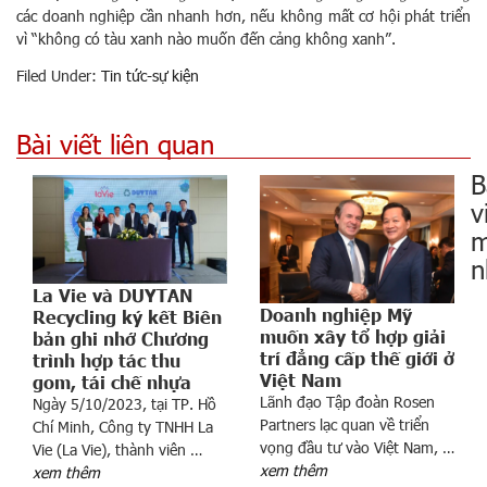
các doanh nghiệp cần nhanh hơn, nếu không mất cơ hội phát triển
vì “không có tàu xanh nào muốn đến cảng không xanh”.
Filed Under:
Tin tức-sự kiện
Bài viết liên quan
B
v
m
n
La Vie và DUYTAN
Doanh nghiệp Mỹ
Recycling ký kết Biên
muốn xây tổ hợp giải
bản ghi nhớ Chương
trí đẳng cấp thế giới ở
trình hợp tác thu
Việt Nam
gom, tái chế nhựa
Lãnh đạo Tập đoàn Rosen
Ngày 5/10/2023, tại TP. Hồ
Partners lạc quan về triển
Chí Minh, Công ty TNHH La
0
vọng đầu tư vào Việt Nam, …
Vie (La Vie), thành viên …
0
xem thêm
xem thêm
0