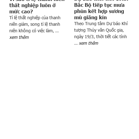
Y
Bắc Bộ tiếp tục mưa
thất nghiệp luôn ở
T
phùn kết hợp sương
mức cao?
Ạ
mù giăng kín
Tỉ lệ thất nghiệp của thanh
Theo Trung tâm Dự báo Khí
I
niên giảm, song tỉ lệ thanh
tượng Thủy văn Quốc gia,
niên không có việc làm, …
T
ngày 19/3, thời tiết các tỉnh
xem thêm
R
…
xem thêm
U
N
G
T
Â
M
T
H
Ư
Ơ
N
G
M
Ạ