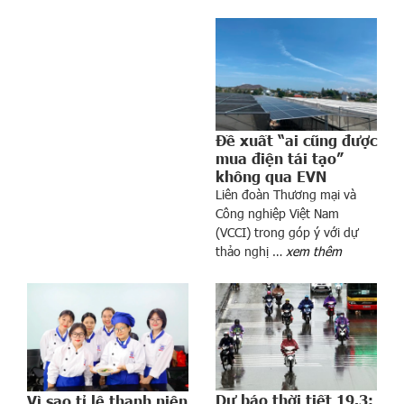
N
G
Ư
Ờ
I
T
Đề xuất “ai cũng được
H
mua điện tái tạo”
A
không qua EVN
M
Liên đoàn Thương mại và
G
Công nghiệp Việt Nam
I
(VCCI) trong góp ý với dự
A
thảo nghị …
xem thêm
T
R
Ồ
N
G
C
Â
Dự báo thời tiết 19.3:
Vì sao tỉ lệ thanh niên