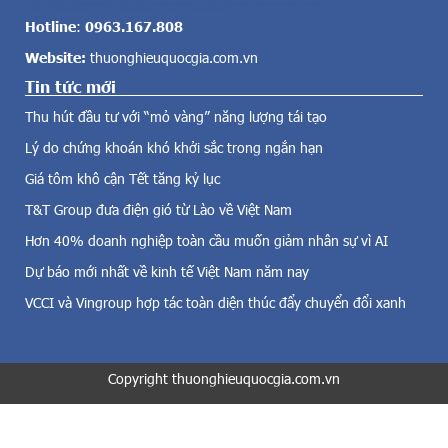
i
v
n
Hotline
:
0963.167.808
ề
h
Website:
thuonghieuquocgia.com.vn
đ
v
i
Tin tức mới
à
ệ
s
Thu hút đầu tư với “mỏ vàng” năng lượng tái tạo
n
i
g
Lý do chứng khoán khó khởi sắc trong ngắn hạn
n
i
h
Giá tôm khô cận Tết tăng kỷ lục
ó
v
,
T&T Group đưa điện gió từ Lào về Việt Nam
i
đ
ê
Hơn 40% doanh nghiệp toàn cầu muốn giảm nhân sự vì AI
i
n
Dự báo mới nhất về kinh tế Việt Nam năm nay
ệ
t
n
h
VCCI và Vingroup hợp tác toàn diện thúc đẩy chuyển đổi xanh
m
a
ặ
m
t
g
t
Copyright thuonghieuquocgia.com.vn
i
r
a
ờ
t
i
r