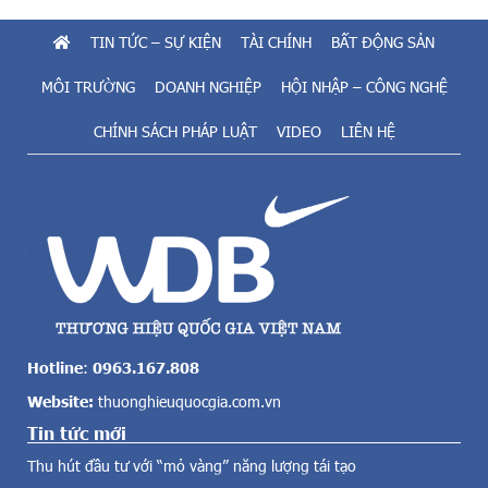
t
ặ
i
TIN TỨC – SỰ KIỆN
TÀI CHÍNH
BẤT ĐỘNG SẢN
p
ề
g
m
MÔI TRƯỜNG
DOANH NGHIỆP
HỘI NHẬP – CÔNG NGHỆ
ỡ
n
k
CHÍNH SÁCH PHÁP LUẬT
VIDEO
LIÊN HỆ
ă
ý
n
k
g
ế
t
t
o
B
l
i
ớ
ê
n
n
c
B
ả
ả
v
n
Hotline
:
0963.167.808
ề
G
Website:
thuonghieuquocgia.com.vn
đ
h
i
Tin tức mới
i
ệ
N
Thu hút đầu tư với “mỏ vàng” năng lượng tái tạo
n
h