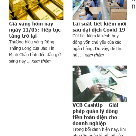
n
Lãi suất tiết kiệm mới
Giá vàng hôm nay
sau đại dịch Covid-19
ngày 11/05: Tiếp tục
tăng trở lại
Gửi tiết kiệm là kênh huy
Thương hiệu vàng Rồng
động vốn chủ yếu của các
Thăng Long của Bảo Tín
ngân hàng. Do vậy, để thu
g
Minh Châu tính đến đầu giờ
hút …
xem thêm
t
sáng nay …
xem thêm
r
ì
n
h
“
Đ
VCB CashUp – Giải
ồ
pháp quản lý dòng
n
tiền toàn diện cho
g
doanh nghiệp
h
Trong bối cảnh hiện nay, khi
à
nhu cầu quản lý nội bộ của