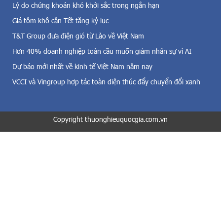
g
Lý do chứng khoán khó khởi sắc trong ngắn hạn
ớ
i
c
Giá tôm khô cận Tết tăng kỷ lục
ó
h
,
T&T Group đưa điện gió từ Lào về Việt Nam
ư
đ
ơ
Hơn 40% doanh nghiệp toàn cầu muốn giảm nhân sự vì AI
i
n
Dự báo mới nhất về kinh tế Việt Nam năm nay
ệ
g
n
t
VCCI và Vingroup hợp tác toàn diện thúc đẩy chuyển đổi xanh
m
r
ặ
ì
t
n
t
Copyright thuonghieuquocgia.com.vn
h
r
“
ờ
Đ
i
ồ
v
n
à
g
c
h
ả
à
đ
n
i
h