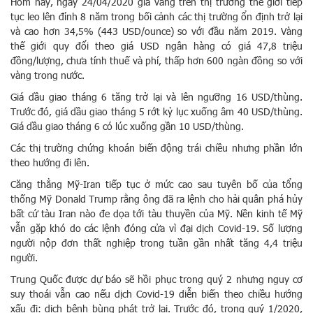
Hôm nay, ngày 24/04/2020 giá vàng trên thị trường thế giới tiếp
tục leo lên đỉnh 8 năm trong bối cảnh các thị trường ổn định trở lại
và cao hơn 34,5% (443 USD/ounce) so với đầu năm 2019. Vàng
thế giới quy đổi theo giá USD ngân hàng có giá 47,8 triệu
đồng/lượng, chưa tính thuế và phí, thấp hơn 600 ngàn đồng so với
vàng trong nước.
Giá dầu giao tháng 6 tăng trở lại và lên ngưỡng 16 USD/thùng.
Trước đó, giá dầu giao tháng 5 rớt kỷ lục xuống âm 40 USD/thùng.
Giá dầu giao tháng 6 có lúc xuống gần 10 USD/thùng.
Các thị trường chứng khoán biến động trái chiều nhưng phần lớn
theo hướng đi lên.
Căng thẳng Mỹ-Iran tiếp tục ở mức cao sau tuyên bố của tổng
thống Mỹ Donald Trump rằng ông đã ra lệnh cho hải quân phá hủy
bất cứ tàu Iran nào đe dọa tới tàu thuyền của Mỹ. Nền kinh tế Mỹ
vẫn gặp khó do các lệnh đóng cửa vì đại dịch Covid-19. Số lượng
người nộp đơn thất nghiệp trong tuần gần nhất tăng 4,4 triệu
người.
Trung Quốc được dự báo sẽ hồi phục trong quý 2 nhưng nguy cơ
suy thoái vẫn cao nếu dịch Covid-19 diễn biến theo chiều hướng
xấu đi: dịch bệnh bùng phát trở lại. Trước đó, trong quý 1/2020,