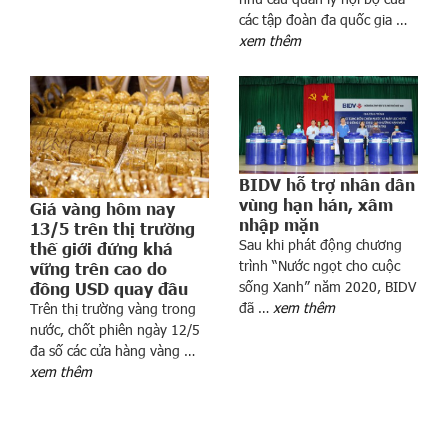
các tập đoàn đa quốc gia …
n
xem thêm
h
c
ù
n
g
Y
B
BIDV hỗ trợ nhân dân
vùng hạn hán, xâm
á
Giá vàng hôm nay
nhập mặn
c
13/5 trên thị trường
Sau khi phát động chương
thế giới đứng khá
s
trình “Nước ngọt cho cuộc
vững trên cao do
ĩ
sống Xanh” năm 2020, BIDV
đồng USD quay đầu
&
đã …
xem thêm
Trên thị trường vàng trong
c
nước, chốt phiên ngày 12/5
á
đa số các cửa hàng vàng …
n
xem thêm
b
ộ
y