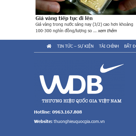
Giá vàng tiếp tục đi lên
Giá vàng trong nước sáng nay (3/2) cao hơn khoảng
100-300 nghìn đồng/lượng so …
xem thêm
TIN TỨC – SỰ KIỆN
TÀI CHÍNH
BẤT 
Hotline
:
0963.167.808
Website:
thuonghieuquocgia.com.vn