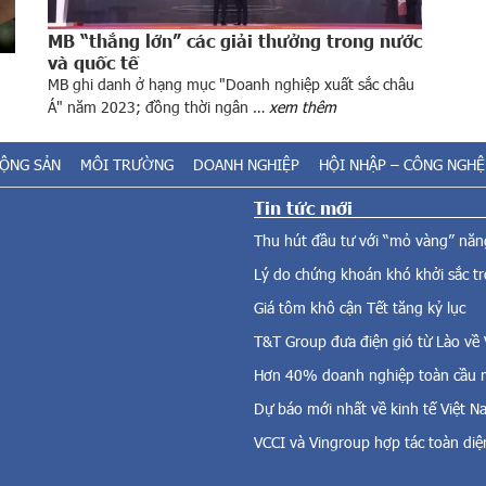
MB “thắng lớn” các giải thưởng trong nước
và quốc tế
MB ghi danh ở hạng mục "Doanh nghiệp xuất sắc châu
Á" năm 2023; đồng thời ngân …
xem thêm
ĐỘNG SẢN
MÔI TRƯỜNG
DOANH NGHIỆP
HỘI NHẬP – CÔNG NGHỆ
Tin tức mới
Thu hút đầu tư với “mỏ vàng” năng
Lý do chứng khoán khó khởi sắc t
Giá tôm khô cận Tết tăng kỷ lục
T&T Group đưa điện gió từ Lào về
Hơn 40% doanh nghiệp toàn cầu m
Dự báo mới nhất về kinh tế Việt 
VCCI và Vingroup hợp tác toàn diệ