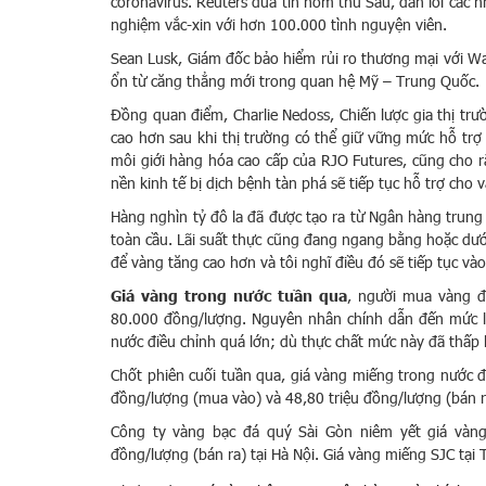
coronavirus. Reuters đưa tin hôm thứ Sáu, dẫn lời các 
nghiệm vắc-xin với hơn 100.000 tình nguyện viên.
Sean Lusk, Giám đốc bảo hiểm rủi ro thương mại với Wa
ổn từ căng thẳng mới trong quan hệ Mỹ – Trung Quốc.
Đồng quan điểm, Charlie Nedoss, Chiến lược gia thị trư
cao hơn sau khi thị trường có thể giữ vững mức hỗ tr
môi giới hàng hóa cao cấp của RJO Futures, cũng cho r
nền kinh tế bị dịch bệnh tàn phá sẽ tiếp tục hỗ trợ cho 
Hàng nghìn tỷ đô la đã được tạo ra từ Ngân hàng trung
toàn cầu. Lãi suất thực cũng đang ngang bằng hoặc dướ
để vàng tăng cao hơn và tôi nghĩ điều đó sẽ tiếp tục vào
Giá vàng trong nước tuần qua
, người mua vàng đ
80.000 đồng/lượng. Nguyên nhân chính dẫn đến mức lỗ
nước điều chỉnh quá lớn; dù thực chất mức này đã thấp h
Chốt phiên cuối tuần qua, giá vàng miếng trong nước 
đồng/lượng (mua vào) và 48,80 triệu đồng/lượng (bán r
Công ty vàng bạc đá quý Sài Gòn niêm yết giá vàng
đồng/lượng (bán ra) tại Hà Nội. Giá vàng miếng SJC tại