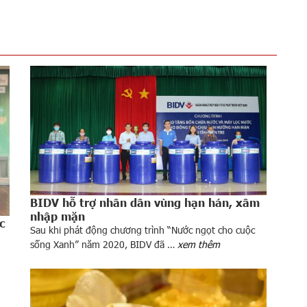
BIDV hỗ trợ nhân dân vùng hạn hán, xâm
nhập mặn
c
Sau khi phát động chương trình “Nước ngọt cho cuộc
sống Xanh” năm 2020, BIDV đã …
xem thêm