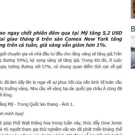
B
iao ngay chốt phiên đêm qua tại Mỹ tăng 5,2 USD
lai giao tháng 6 trên sàn Comex New York tăng
ng trên cả tuần, giá vàng vẫn giảm hơn 1%.
giới chuyên gia và nhà đầu tư đều cho rằng vàng sẽ tăng giá.Trên
ng đương 59%), kỳ vọng vàng sẽ tăng giá. Trong khi đó, ở cuộc
gia, tương đương với 57%, có chung quan điểm tích cực về giá
đã làm dấy lên lo ngại về sự phục hồi của nền kinh tế toàn cầu
thị trường vàng. Nhu cầu về vàng tại các quốc gia châu Á cũng đã
i lỏng.
nh minh họa)
đã giúp Phố Wall thăng hoa trong tuần này, thúc đẩy Dow Jones
ả 45 người tham gia thử nghiệm vắc-xin đã phát triển kháng thể