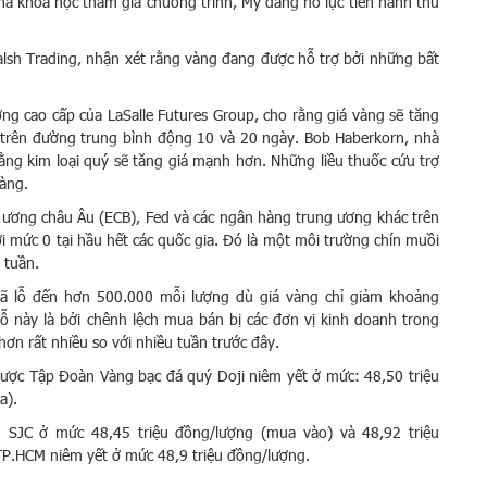
nhà khoa học tham gia chương trình, Mỹ đang nỗ lực tiến hành thử
lsh Trading, nhận xét rằng vàng đang được hỗ trợ bởi những bất
ờng cao cấp của LaSalle Futures Group, cho rằng giá vàng sẽ tăng
ợ trên đường trung bình động 10 và 20 ngày. Bob Haberkorn, nhà
ằng kim loại quý sẽ tăng giá mạnh hơn. Những liều thuốc cứu trợ
vàng.
 ương châu Âu (ECB), Fed và các ngân hàng trung ương khác trên
i mức 0 tại hầu hết các quốc gia. Đó là một môi trường chín muồi
 tuần.
ã lỗ đến hơn 500.000 mỗi lượng dù giá vàng chỉ giảm khoảng
 này là bởi chênh lệch mua bán bị các đơn vị kinh doanh trong
ơn rất nhiều so với nhiều tuần trước đây.
được Tập Đoàn Vàng bạc đá quý Doji niêm yết ở mức: 48,50 triệu
a).
 SJC ở mức 48,45 triệu đồng/lượng (mua vào) và 48,92 triệu
 TP.HCM niêm yết ở mức 48,9 triệu đồng/lượng.