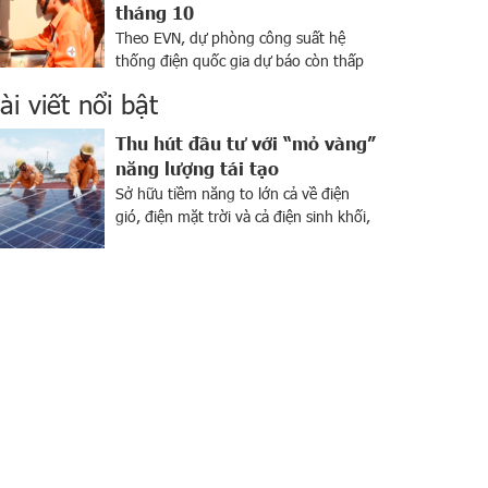
tháng 10
Theo EVN, dự phòng công suất hệ
thống điện quốc gia dự báo còn thấp
đến hết tháng 10 dù lượng nước về
ài viết nổi bật
các hồ thủy điện ở miền Bắc tiếp tục
tăng so với trung bình nhiều năm. Bộ
Thu hút đầu tư với “mỏ vàng”
Công Thương vừa có báo cáo về tình
năng lượng tái tạo
hình sản xuất công nghiệp và hoạt […]
Sở hữu tiềm năng to lớn cả về điện
gió, điện mặt trời và cả điện sinh khối,
Việt Nam được xem là “mỏ vàng” về
năng lượng tái tạo. Ngành này đang
thu hút sự chú ý của giới đầu tư trong
nước và trên khắp thế giới. Bên cạnh
tiềm năng lớn, sự […]