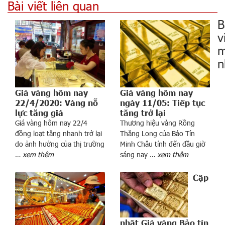
Bài viết liên quan
B
v
m
n
Giá vàng hôm nay
Giá vàng hôm nay
22/4/2020: Vàng nỗ
ngày 11/05: Tiếp tục
lực tăng giá
tăng trở lại
Giá vàng hôm nay 22/4
Thương hiệu vàng Rồng
đồng loạt tăng nhanh trở lại
Thăng Long của Bảo Tín
a
do ảnh hưởng của thị trường
Minh Châu tính đến đầu giờ
n
…
xem thêm
sáng nay …
xem thêm
t
h
Cập
a
m
v
ọ
nhật Giá vàng Bảo tín