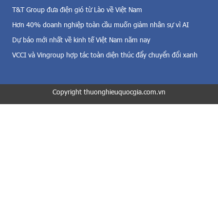
ủ
,
T&T Group đưa điện gió từ Lào về Việt Nam
a
đ
k
Hơn 40% doanh nghiệp toàn cầu muốn giảm nhân sự vì AI
i
h
Dự báo mới nhất về kinh tế Việt Nam năm nay
ệ
u
n
v
VCCI và Vingroup hợp tác toàn diện thúc đẩy chuyển đổi xanh
m
ự
ặ
c
t
,
t
Copyright thuonghieuquocgia.com.vn
đ
r
ặ
ờ
c
i
b
v
i
à
ệ
c
t
ả
l
đ
à
i
m
ệ
u
n
ố
s
n