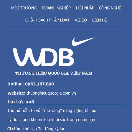
ề
r
m
MÔI TRƯỜNG
DOANH NGHIỆP
HỘI NHẬP – CÔNG NGHỆ
u
n
n
CHÍNH SÁCH PHÁP LUẬT
VIDEO
LIÊN HỆ
ă
g
n
t
g
â
t
m
o
n
l
ă
ớ
n
n
g
c
l
ả
ư
v
ợ
Hotline
:
0963.167.808
ề
n
Website:
thuonghieuquocgia.com.vn
đ
g
i
Tin tức mới
s
ệ
ạ
Thu hút đầu tư với “mỏ vàng” năng lượng tái tạo
n
c
g
Lý do chứng khoán khó khởi sắc trong ngắn hạn
h
i
c
Giá tôm khô cận Tết tăng kỷ lục
ó