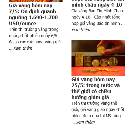
n
minh châu ngày 4-10
Giá vàng hôm nay
g
Giá vàng Bảo Tín Minh Châu
7/5: Ổn định quanh
ngưỡng 1.690-1.700
ngày 4-10 - Cập nhật tổng
t
USD/ounce
hợp giá vàng Bảo tín minh …
r
Trên thị trường vàng trong
xem thêm
ở
nước, chốt phiên ngày 6/5
t
đa số các cửa hàng vàng giữ
h
…
xem thêm
à
n
h
t
Giá vàng hôm nay
r
25/5: trong nước và
u
thế giới có chiều
n
hướng giảm giá
g
Trên thị trường vàng thế
t
giới, giá vàng giao ngay chốt
â
phiên đêm qua tại Mỹ tăng
m
…
xem thêm
g