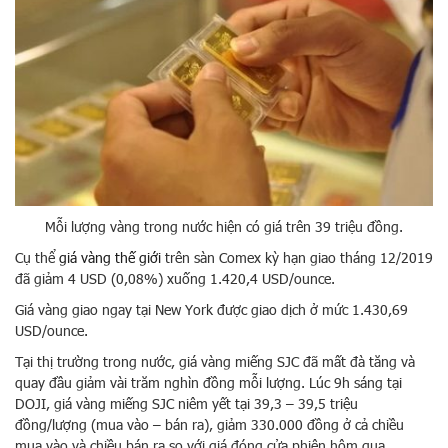
Mỗi lượng vàng trong nước hiện có giá trên 39 triệu đồng.
Cụ thể
giá vàng
thế giới
trên sàn Comex kỳ hạn giao tháng 12/2019
đã giảm 4 USD (0,08%) xuống 1.420,4 USD/ounce.
Giá vàng giao ngay tại New York được giao dịch ở mức 1.430,69
USD/ounce.
Tại thị trường trong nước, giá vàng miếng SJC đã mất đà tăng và
quay đầu giảm vài trăm nghìn đồng mỗi lượng. Lúc 9h sáng tại
DOJI, giá vàng miếng SJC niêm yết tại 39,3 – 39,5 triệu
đồng/lượng (mua vào – bán ra), giảm 330.000 đồng ở cả chiều
mua vào và chiều bán ra so với giá đóng cửa phiên hôm qua.