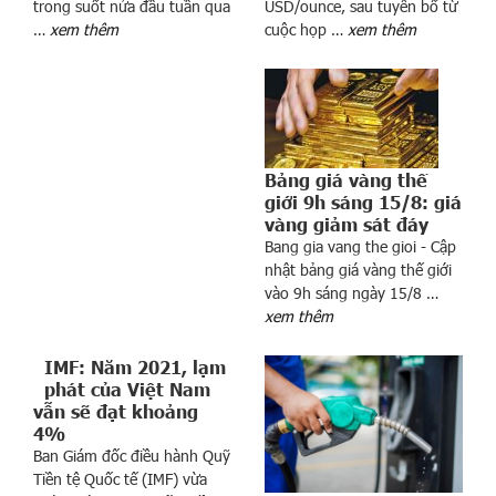
USD/ounce, sau tuyên bố từ
trong suốt nửa đầu tuần qua
cuộc họp …
xem thêm
…
xem thêm
i
b
ị
M
ỹ
c
Bảng giá vàng thế
ấ
giới 9h sáng 15/8: giá
m
vàng giảm sát đáy
v
Bang gia vang the gioi - Cập
ậ
nhật bảng giá vàng thế giới
n
vào 9h sáng ngày 15/8 …
,
xem thêm
V
i
IMF: Năm 2021, lạm
phát của Việt Nam
ệ
vẫn sẽ đạt khoảng
t
4%
N
Ban Giám đốc điều hành Quỹ
a
Tiền tệ Quốc tế (IMF) vừa
m