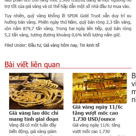
trợ tốt của giá vàng và có thể hấp dẫn một số nhà đầu tư mua vào.
Tuy nhiên, quỹ vàng khổng lồ SPDR Gold Trust vẫn duy trì xu
hướng bán vàng. Phiên ngày thứ Năm, quỹ bán ròng 2,3 tấn vàng,
còn nắm 879,7 tấn vàng. Trong hai ngày liên tiếp, quỹ bán ròng
5,2 tấn vàng, tương đương khoảng 0,6% khối lượng nắm giữ.
Filed Under:
Đầu tư
,
Giá vàng hôm nay
,
Tin kinh tế
Bài viết liên quan
B
v
m
n
Giá vàng ngày 11/6:
tăng vượt mốc cao
Giá vàng lao dốc chỉ
1.730 USD/ounce
mang tính giai đoạn
Giá vàng ngày 11/6: tăng
Vàng đã có một tuần đầy
vượt mốc cao 1.730
biến động, giá vàng giảm