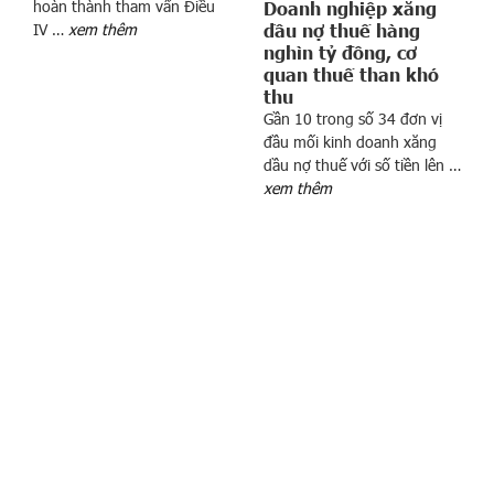
hoàn thành tham vấn Điều
Doanh nghiệp xăng
c
dầu nợ thuế hàng
IV …
xem thêm
ó
nghìn tỷ đồng, cơ
l
quan thuế than khó
thu
o
Gần 10 trong số 34 đơn vị
n
đầu mối kinh doanh xăng
g
dầu nợ thuế với số tiền lên …
ạ
xem thêm
i
v
i
ệ
c
đ
a
n
g
p
h
ụ