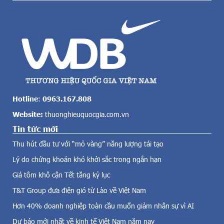
n
i
g
n
t
h
o
d
l
o
ớ
a
n
n
c
h
ả
v
v
ớ
Hotline
:
0963.167.808
ề
i
Website:
thuonghieuquocgia.com.vn
đ
H
i
Tin tức mới
u
ệ
a
Thu hút đầu tư với “mỏ vàng” năng lượng tái tạo
n
w
g
Lý do chứng khoán khó khởi sắc trong ngắn hạn
e
i
i
Giá tôm khô cận Tết tăng kỷ lục
ó
.
,
T&T Group đưa điện gió từ Lào về Việt Nam
H
đ
u
Hơn 40% doanh nghiệp toàn cầu muốn giảm nhân sự vì AI
i
a
Dự báo mới nhất về kinh tế Việt Nam năm nay
ệ
w