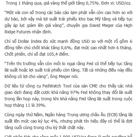
Trong 1 tháng qua, giá vàng thế giới tăng 0,75%. Đơn vị: USD/oz.
“Một vài con số trong các báo cáo lạm phát vẫn còn cao hơn so với
dự báo, bởi vậy mà lợi suất trái phiếu kho bạc Mỹ tăng và tiếp tục
gây áp lực giảm lên giá vàng”, chuyên gia David Meger của High
Ridge Futures nhận định.
Chỉ số Dollar Index đo sức mạnh đồng USD so với một rổ gồm 6
đồng tiền chủ chốt khác tăng 0,6%, đạt mức cao nhất hơn 6 tháng.
Chốt phiên, chỉ số đạt 105,4 điểm.
“Trên thị trường vẫn còn mối lo ngại rằng Fed có thể tiếp tục tăng
lãi suất hoặc lợi suất trái phiếu còn tăng. Tất cả những điều này đều
không có lợi cho vàng”, ông Meger nói.
Dữ liệu từ công cụ FedWatch Tool của sàn CME cho thấy các nhà
giao dịch đang đặt cược khả năng 97% Fed không thay đổi lãi suất
trong lần họp này, trong khi khả năng Fed tăng lãi suất trong cuộc
họp tháng 11 là 39%.
Cùng ngày thứ Năm, Ngân hàng Trung ương châu Âu (ECB) tăng lãi
suất lên mức cao kỷ lục 4%, nhưng phát tín hiệu đây có thể là đợt
tăng cuối cùng trong chu kỳ thắt chặt này.
Giới phân tích cho rằng mốc 1.900 USD/oz đang là một ngưỡng hỗ