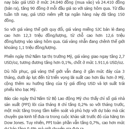
nay báo giá USD ở mức 24.040 đồng (mua vào) và 24.410 đồng
(bán ra), tăng 90 đồng ở mỗi đầu giá so với sáng hôm qua. Từ đầu
tuần tới nay, giá USD niêm yết tại ngân hàng này đã tăng 150
đồng.
So với giá vàng thế giới quy đổi, giá vàng miếng SJC bán lẻ đang
cao hơn 12,3 triệu đồng/lượng, từ chỗ cao hơn 12,6 triệu
đồng/lượng vào sáng hôm qua. Giá vàng nhẫn đang chênh thế giới
khoảng 1,1 triệu đồng/lượng.
Phiên ngày thứ Năm tại thị trường Mỹ, giá vàng giao ngay tăng 2,7
USD/oz, tương đương tăng hơn 0,1%, chốt ở mức 1.911,6 USD/oz.
Dù hồi phục, giá vàng thế giới vẫn đang ở gần mức đáy của 3
tháng, dưới áp lực đến từ triển vọng lãi suất cao hơn lâu hơn ở Mỹ,
cộng thêm xu hướng tăng của tỷ giá đồng USD và lợi suất trái
phiếu kho bạc Mỹ.
Báo cáo ngày thứ Năm từ Bộ Lao động Mỹ cho thấy chỉ số giá nhà
sản xuất (PPI) lõi của tháng 8 chỉ tăng 0,2% so với tháng trước,
một mức tăng trong tầm kiểm soát và phù hợp với dự báo mà các
chuyên gia kinh tế đưa ra trong cuộc khảo sát trước đó của hãng tin
Dow Jones. Tuy nhiên, PPI toàn phần vẫn tăng 0,7%, cao hơn mức
dự báo tăng 0,4% mà giới chuyên gia đưa ra.