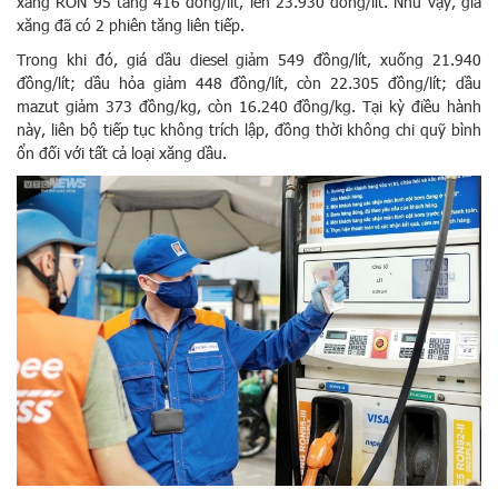
xăng RON 95 tăng 416 đồng/lít, lên 23.930 đồng/lít. Như vậy, giá
xăng đã có 2 phiên tăng liên tiếp.
Trong khi đó, giá dầu diesel giảm 549 đồng/lít, xuống 21.940
đồng/lít; dầu hỏa giảm 448 đồng/lít, còn 22.305 đồng/lít; dầu
mazut giảm 373 đồng/kg, còn 16.240 đồng/kg. Tại kỳ điều hành
này, liên bộ tiếp tục không trích lập, đồng thời không chi quỹ bình
ổn đối với tất cả loại xăng dầu.