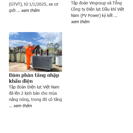
y
Tập đoàn Vingroup và Tổng
(GTVT), từ 1/1/2025, xe cơ
ể
Công ty Điện lực Dầu khí Việt
giới …
xem thêm
n
Nam (PV Power) ký kết …
xem thêm
l
a
o
đ
ộ
n
g
c
Đàm phán tăng nhập
u
khẩu điện
ố
Tập đoàn Điện lực Việt Nam
i
đã lên 2 kịch bản cho mùa
n
nắng nóng, trong đó có tăng
ă
…
xem thêm
m
,
l
ư