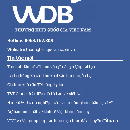
o
d
l
ụ
ớ
n
n
g
c
g
ả
ầ
v
n
Hotline
:
0963.167.808
ề
4
Website:
thuonghieuquocgia.com.vn
đ
7
i
Tin tức mới
.
ệ
5
Thu hút đầu tư với “mỏ vàng” năng lượng tái tạo
n
0
g
Lý do chứng khoán khó khởi sắc trong ngắn hạn
0
i
l
Giá tôm khô cận Tết tăng kỷ lục
ó
a
,
T&T Group đưa điện gió từ Lào về Việt Nam
o
đ
đ
Hơn 40% doanh nghiệp toàn cầu muốn giảm nhân sự vì AI
i
ộ
Dự báo mới nhất về kinh tế Việt Nam năm nay
ệ
n
n
g
VCCI và Vingroup hợp tác toàn diện thúc đẩy chuyển đổi xanh
m
,
ặ