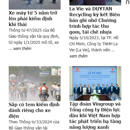
n
La Vie và DUYTAN
Xe máy từ 5 năm trở
Recycling ký kết Biên
lên phải kiểm định
bản ghi nhớ Chương
khí thải
trình hợp tác thu
Thông tư 47/2025 của Bộ
gom, tái chế nhựa
Giao thông vận tải quy định,
Ngày 5/10/2023, tại TP. Hồ
từ ngày 1/1/2025 mô tô, xe
Chí Minh, Công ty TNHH La
d
…
xem thêm
Vie (La Vie), thành viên …
o
xem thêm
a
n
h
n
g
h
i
Tập đoàn Vingroup và
Sắp có tem kiểm định
ệ
Tổng công ty Điện lực
dành riêng cho xe
p
dầu khí Việt Nam hợp
điện
t
tác phát triển hạ tầng
Theo Thông tư 53/2024 của
u
năng lượng xanh
Bộ Giao thông vận tải