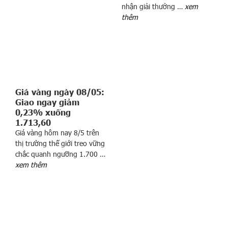
nhận giải thưởng …
xem
a
thêm
1
7
,
5
t
r
Giá vàng ngày 08/05:
i
Giao ngay giảm
ệ
0,23% xuống
u
1.713,60
c
Giá vàng hôm nay 8/5 trên
ổ
thị trường thế giới treo vững
p
chắc quanh ngưỡng 1.700 …
h
xem thêm
i
ế
u
q
u