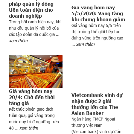
pháp quản lý dòng
Giá vàng hôm nay
tiền toàn diện cho
5/5/2020: Vàng tăng
doanh nghiệp
khi chứng khoán giảm
Trong bối cảnh hiện nay, khi
Giá vàng hôm nay 5/5 trên
nhu cầu quản lý nội bộ của
i
thị trường thế giới tiếp tục
các tập đoàn đa quốc gia …
l
đứng vững trên ngưỡng cao
xem thêm
k
…
xem thêm
d
ự
c
h
i
n
Giá vàng hôm nay
g
Vietcombank vinh dự
20/4: Chờ đến thời
à
nhận được 2 giải
tăng giá
n
thưởng lớn của The
Kết thúc phiên giao dịch
t
Asian Banker
tuần qua, giá vàng trong
Ngân hàng TMCP Ngoại
ỷ
nước duy trì ở ngưỡng trên
thương Việt Nam
m
48 …
xem thêm
(Vietcombank) vinh dự đón
u