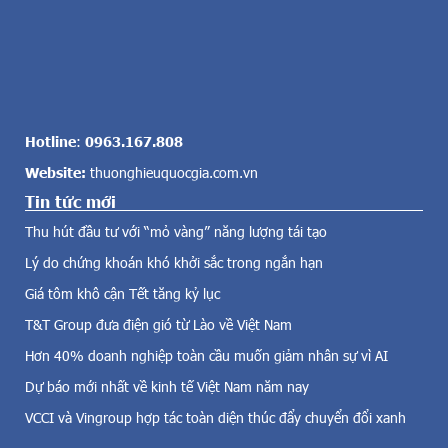
o
m
l
i
ớ
l
n
k
c
(
ả
V
v
N
Hotline
:
0963.167.808
ề
M
Website:
thuonghieuquocgia.com.vn
đ
)
i
Tin tức mới
đ
ệ
a
Thu hút đầu tư với “mỏ vàng” năng lượng tái tạo
n
n
g
Lý do chứng khoán khó khởi sắc trong ngắn hạn
g
i
h
Giá tôm khô cận Tết tăng kỷ lục
ó
ồ
,
T&T Group đưa điện gió từ Lào về Việt Nam
i
đ
đ
Hơn 40% doanh nghiệp toàn cầu muốn giảm nhân sự vì AI
i
á
Dự báo mới nhất về kinh tế Việt Nam năm nay
ệ
n
n
g
VCCI và Vingroup hợp tác toàn diện thúc đẩy chuyển đổi xanh
m
k