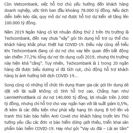
Còn Vietcombank, việc hỗ trợ chủ yếu hướng đến khách hàng
doanh nghiệp, ước tính ban đầu khoảng 78.000 tỷ đồng. Nếu dịch
diễn biến kéo dài, quy mô dư nợ được hỗ trợ dự kiến sẽ tăng lên
100.000 tỷ đồng.
Năm 2019 Ngân hàng có lợi nhuận đứng thứ 2 trên thị trường là
Techcombank, đến nay chưa “xây” gói tín dụng hỗ trợ cụ thể cho
khách hàng khắc phục thiệt hại COVID-19. Điều này cũng dễ hiểu
khi Techcombank đang có dư nợ cho vay liên quan đến bất động
sản chiếm 77,2% tổng dư nợ tín dụng cuối 2019, nhưng thị trường
này hiện khá “căng”. Tuy nhiên, Techcombank là 1 trong 20 ngân
hàng đã được biểu dương vì đã tích cực, chủ động hỗ trợ khách
hàng bị ảnh hưởng bởi dịch COVID-19…
Song cũng có những tổ chức tín dụng tham gia các gói tín dụng dè
dặt với lãi suất không có tính hỗ trợ cao. Chẳng hạn như
LienVietPostBank có dư nợ 140.000 tỷ đồng, lợi nhuận trên 2.000
tỷ đồng, nhưng chỉ hỗ trợ cho vay ngắn hạn với lãi suất giảm 0,5%,
đi kèm là các điều kiện như phải xếp hạng tín dụng B trở lên và
tranh thủ bán bảo hiểm Anti Covid cho khách hàng trước khi Thủ
tướng yêu cầu các đơn vị bảo hiểm dừng giới thiệu, triển khai sản
phẩm bảo hiểm COVID-19. Hay như gói “Vay ưu đãi – Lãi an tâm”