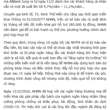
mà ABBank tung ra từ ngày 11/2 dành cho các khách hàng cá nhân
vẫn có mức lãi suất lên tới 9,7%/năm – 11,2%/năm…
Chuyên gia kinh tế, TS. Đinh Thế Hiển cho rằng sau thời gian triển
khai Thông tư 01/2020/TT-NHNN, trên cơ sở báo cáo rà soát định
kỳ tháng về tiến độ triển khai gói hỗ trợ 285.000 tỷ đồng, NHNN
nên đánh giá để có bức tranh cụ thể cho phương hướng chính sách
phù hợp thực tế.
Theo quy định, trong vòng 10 ngày tới, các NHTM sẽ có kỳ báo cáo
đầu tiên. Kỳ báo cáo này có thể sẽ chưa cập nhật khoảng thời gian
khó khăn cả từ phía ngân hàng lẫn các khách hàng khi thực hiện
cách ly xã hội. Kết quả rà soát ban đầu và “lắng nghe thị trường” từ
những diễn biến mới sẽ là nền tảng để NHNN xây dựng kịch bản dự
phòng khác nhau và điều chỉnh thúc đẩy hỗ trợ phù hợp cho giai
đoạn sau 15 ngày kế tiếp. Động thái này cũng là để tránh các gói,
chương trình được công bố nhưng mức độ, hiệu quả hỗ trợ không
rõ ràng.
Ngày 31/3//2020, NHNN đã họp với các ngân hàng thương mại để
triển khai các giải pháp cấp bách của ngành ngân hàng nhằm tăng
cường phòng chống và khắc phục tác động, khó khăn do dịch
COVID-19. Tín hiệu tích cực là các ông lớn đầu ngành đã đăng ký