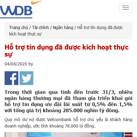
Toggl
navig
Trang chủ
/
Tài chính
/
Ngân hàng
/ Hỗ trợ tín dụng đã được
kích hoạt thực sự
Hỗ trợ tín dụng đã được kích hoạt thực
sự
04/04/2020
by
Trong thời gian qua tính đến trước 31/3, nhiều
ngân hàng thương mại đã tham gia triển khai gói
hỗ trợ tín dụng ưu đãi lãi suất từ 0,5% đến 1,5%
với tổng giá trị khoảng 285.000 nghìn tỷ đồng.
Quy mô dư nợ được Vietcombank hỗ trợ chủ yếu là khách hàng
doanh nghiệp, ước tính khoảng 78.000 tỷ đồng.