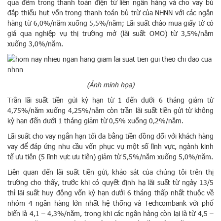
qua đêm trong thanh toán điện tử liên ngân hàng và cho vay bù
đắp thiếu hụt vốn trong thanh toán bù trừ của NHNN với các ngân
hàng từ 6,0%/năm xuống 5,5%/năm; Lãi suất chào mua giấy tờ có
giá qua nghiệp vụ thị trường mở (lãi suất OMO) từ 3,5%/năm
xuống 3,0%/năm.
(Ảnh minh họa)
Trần lãi suất tiền gửi kỳ hạn từ 1 đến dưới 6 tháng giảm từ
4,75%/năm xuống 4,25%/năm còn trần lãi suất tiền gửi từ không
kỳ hạn đến dưới 1 tháng giảm từ 0,5% xuống 0,2%/năm.
Lãi suất cho vay ngắn hạn tối đa bằng tiền đồng đối với khách hàng
vay để đáp ứng nhu cầu vốn phục vụ một số lĩnh vực, ngành kinh
tế ưu tiên (5 lĩnh vực ưu tiên) giảm từ 5,5%/năm xuống 5,0%/năm.
Liên quan đến lãi suất tiền gửi, khảo sát của chúng tôi trên thị
trường cho thấy, trước khi có quyết định hạ lãi suất từ ngày 13/5
thì lãi suất huy động vốn kỳ hạn dưới 6 tháng thấp nhất thuộc về
nhóm 4 ngân hàng lớn nhất hệ thống và Techcombank với phổ
biến là 4,1 – 4,3%/năm, trong khi các ngân hàng còn lại là từ 4,5 –