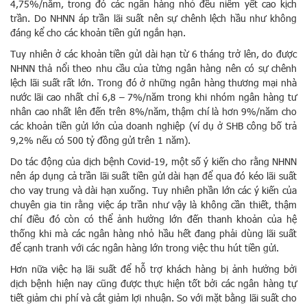
4,75%/năm, trong đó các ngân hàng nhỏ đều niêm yết cao kịch
trần. Do NHNN áp trần lãi suất nên sự chênh lệch hầu như không
đáng kể cho các khoản tiền gửi ngắn hạn.
Tuy nhiên ở các khoản tiền gửi dài hạn từ 6 tháng trở lên, do được
NHNN thả nổi theo nhu cầu của từng ngân hàng nên có sự chênh
lệch lãi suất rất lớn. Trong đó ở những ngân hàng thương mại nhà
nước lãi cao nhất chỉ 6,8 – 7%/năm trong khi nhóm ngân hàng tư
nhân cao nhất lên đến trên 8%/năm, thậm chí là hơn 9%/năm cho
các khoản tiền gửi lớn của doanh nghiệp (ví dụ ở SHB công bố trả
9,2% nếu có 500 tỷ đồng gửi trên 1 năm).
Do tác động của dịch bệnh Covid-19, một số ý kiến cho rằng NHNN
nên áp dụng cả trần lãi suất tiền gửi dài hạn để qua đó kéo lãi suất
cho vay trung và dài hạn xuống. Tuy nhiên phần lớn các ý kiến của
chuyên gia tin rằng việc áp trần như vậy là không cần thiết, thậm
chí điều đó còn có thể ảnh hưởng lớn đến thanh khoản của hệ
thống khi mà các ngân hàng nhỏ hầu hết đang phải dùng lãi suất
để cạnh tranh với các ngân hàng lớn trong việc thu hút tiền gửi.
Hơn nữa việc hạ lãi suất để hỗ trợ khách hàng bị ảnh hưởng bởi
dịch bệnh hiện nay cũng được thực hiện tốt bởi các ngân hàng tự
tiết giảm chi phí và cắt giảm lợi nhuận. So với mặt bằng lãi suất cho