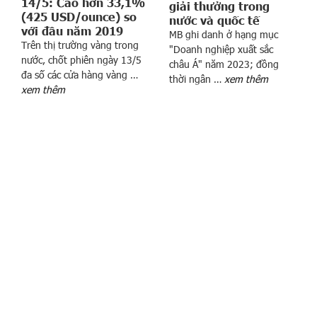
14/5: Cao hơn 33,1%
giải thưởng trong
á
(425 USD/ounce) so
nước và quốc tế
n
với đầu năm 2019
MB ghi danh ở hạng mục
h
Trên thị trường vàng trong
"Doanh nghiệp xuất sắc
m
nước, chốt phiên ngày 13/5
châu Á" năm 2023; đồng
ấ
đa số các cửa hàng vàng …
thời ngân …
xem thêm
t
xem thêm
’
5
t
ỷ
U
S
D
/
n
ă
m
“
G
ạ