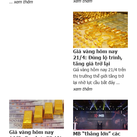
xem thêm
…
xem thêm
n
h
l
ú
a
g
ạ
Giá vàng hôm nay
o
21/4: Đúng lộ trình,
V
tăng giá trở lại
i
Giá vàng hôm nay 21/4 trên
thị trường thế giới tăng trở
ệ
lại nhờ lực cầu bắt đáy …
t
xem thêm
N
a
m
‘
t
ự
Giá vàng hôm nay
đ
MB “thắng lớn” các