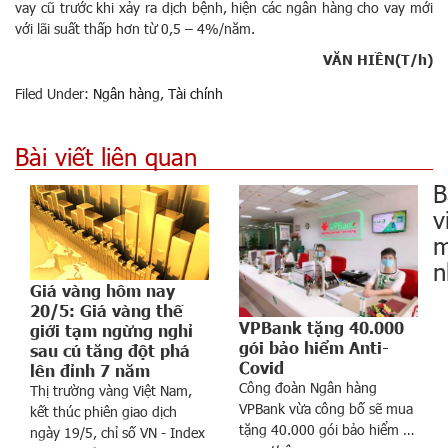
vay cũ trước khi xảy ra dịch bệnh, hiện các ngân hàng cho vay mới
với lãi suất thấp hơn từ 0,5 – 4%/năm.
VĂN HIỀN(T/h)
Filed Under:
Ngân hàng
,
Tài chính
Bài viết liên quan
B
v
m
n
Giá vàng hôm nay
20/5: Giá vàng thế
VPBank tặng 40.000
giới tạm ngừng nghỉ
gói bảo hiểm Anti-
sau cú tăng đột phá
Covid
lên đỉnh 7 năm
Công đoàn Ngân hàng
Thị trường vàng Việt Nam,
VPBank vừa công bố sẽ mua
kết thúc phiên giao dịch
g
tặng 40.000 gói bảo hiểm …
ngày 19/5, chỉ số VN - Index
à