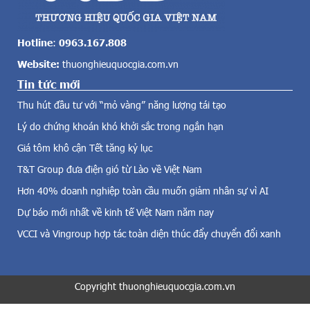
c
u
ả
c
v
ự
Hotline
:
0963.167.808
ề
c
Website:
thuonghieuquocgia.com.vn
đ
đ
i
Tin tức mới
o
ệ
a
Thu hút đầu tư với “mỏ vàng” năng lượng tái tạo
n
n
g
Lý do chứng khoán khó khởi sắc trong ngắn hạn
m
i
à
Giá tôm khô cận Tết tăng kỷ lục
ó
k
,
T&T Group đưa điện gió từ Lào về Việt Nam
h
đ
ả
Hơn 40% doanh nghiệp toàn cầu muốn giảm nhân sự vì AI
i
n
Dự báo mới nhất về kinh tế Việt Nam năm nay
ệ
ă
n
n
VCCI và Vingroup hợp tác toàn diện thúc đẩy chuyển đổi xanh
m
g
ặ
p
t
h
t
Copyright thuonghieuquocgia.com.vn
ụ
r
c