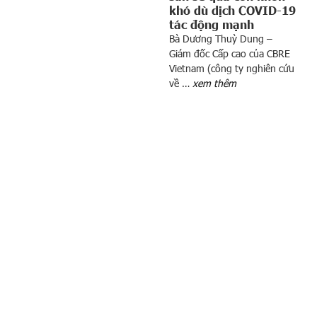
n
khó dù dịch COVID-19
g
tác động mạnh
b
Bà Dương Thuỳ Dung –
Giám đốc Cấp cao của CBRE
ố
Vietnam (công ty nghiên cứu
d
về …
xem thêm
o
a
n
h
n
g
h
i
ệ
p
b
ề
n
v
ữ