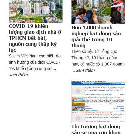
ư
ơ
n
COVID-19 khiến
g
Hơn 1.000 doanh
lượng giao dịch nhà ở
nghiệp bất động sản
t
TPHCM bết bát,
giải thể trong 10
r
nguồn cung thấp kỷ
tháng
ì
lục
Theo số liệu từ Tổng cục
n
Savills Việt Nam cho biết, do
Thống kê, 10 tháng năm
h
ảnh hưởng của dịch COVID-
nay, cả nước có 1.067 doanh
Đ
19, khiến tổng cung sơ …
…
xem thêm
á
xem thêm
n
h
g
i
á
,
c
Thị trường bất động
ô
sản sẽ qua cơn khốn