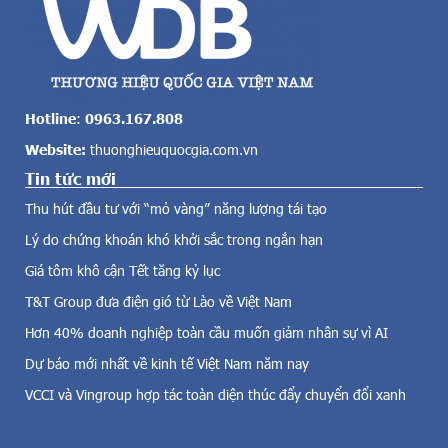
l
C
ớ
h
n
ư
c
ơ
ả
n
v
g
Hotline
:
0963.167.808
ề
t
Website:
thuonghieuquocgia.com.vn
đ
r
i
Tin tức mới
ì
ệ
n
Thu hút đầu tư với “mỏ vàng” năng lượng tái tạo
n
h
g
Lý do chứng khoán khó khởi sắc trong ngắn hạn
đ
i
á
Giá tôm khô cận Tết tăng kỷ lục
ó
n
,
T&T Group đưa điện gió từ Lào về Việt Nam
h
đ
g
Hơn 40% doanh nghiệp toàn cầu muốn giảm nhân sự vì AI
i
i
Dự báo mới nhất về kinh tế Việt Nam năm nay
ệ
á
n
,
VCCI và Vingroup hợp tác toàn diện thúc đẩy chuyển đổi xanh
m
c
ặ
ô
t