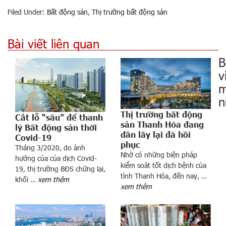
Filed Under:
Bất động sản
,
Thị trường bất động sản
Bài viết liên quan
B
v
m
n
Thị trường bất động
Cắt lỗ “sâu” để thanh
sản Thanh Hóa đang
lý Bất động sản thời
dần lấy lại đà hồi
Covid-19
phục
Tháng 3/2020, do ảnh
Nhờ có những biện pháp
hưởng của của dịch Covid-
kiểm soát tốt dịch bệnh của
19, thị trường BĐS chững lại,
tỉnh Thanh Hóa, đến nay, …
ộ
khối …
xem thêm
xem thêm
n
g
C
h