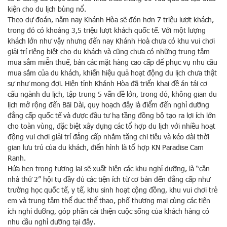
kiện cho du lịch bùng nổ.
Theo dự đoán, năm nay Khánh Hòa sẽ đón hơn 7 triệu lượt khách,
trong đó có khoảng 3,5 triệu lượt khách quốc tế. Với một lượng
khách lớn như vậy nhưng đến nay Khánh Hoà chưa có khu vui chơi
giải trí riêng biệt cho du khách và cũng chưa có những trung tâm
mua sắm miễn thuế, bán các mặt hàng cao cấp để phục vụ nhu cầu
mua sắm của du khách, khiến hiệu quả hoạt động du lịch chưa thật
sự như mong đợi. Hiện tỉnh Khánh Hòa đã triển khai đề án tái cơ
cấu ngành du lịch, tập trung 5 vấn đề lớn, trong đó, không gian du
lịch mở rộng đến Bãi Dài, quy hoạch đây là điểm đến nghỉ dưỡng
đẳng cấp quốc tế và được đầu tư hạ tầng đồng bộ tạo ra lợi ích lớn
cho toàn vùng, đặc biệt xây dựng các tổ hợp du lịch với nhiều hoạt
động vui chơi giải trí đẳng cấp nhằm tăng chi tiêu và kéo dài thời
gian lưu trú của du khách, điển hình là tổ hợp KN Paradise Cam
Ranh.
Hứa hẹn trong tương lai sẽ xuất hiện các khu nghỉ dưỡng, là “căn
nhà thứ 2” hội tụ đầy đủ các tiện ích từ cơ bản đến đẳng cấp như
trường học quốc tế, y tế, khu sinh hoạt cộng đồng, khu vui chơi trẻ
em và trung tâm thể dục thể thao, phố thương mại cùng các tiện
ích nghỉ dưỡng, góp phần cải thiện cuộc sống của khách hàng có
nhu cầu nghỉ dưỡng tại đây.