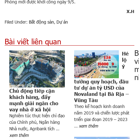
Phòng mới được khởi công ngày 9/5.
X.H
Filed Under:
Bất động sản
,
Dự án
Bài viết liên quan
B
Hé
v
lộ
ý
m
n
tưởng quy hoạch, đầu
tư dự án tỷ USD của
Chủ động tiếp cận
Novaland tại Bà Rịa –
khách hàng, đẩy
Vũng Tàu
mạnh giải ngân cho
Theo kế hoạch kinh doanh
vay nhà ở xã hội
năm 2019 và chiến lược phát
Nghiêm túc thực hiện chỉ đạo
triển giai đoạn 2019 – 2023
của Chính phủ, Ngân hàng
r
…
xem thêm
Nhà nước, Agribank tích …
t
xem thêm
v