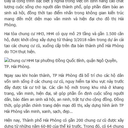
Đây là công trình đặc biệt ý nghĩa trong việc ổn định nâng cao chất
lượng cuộc sống cho người dân thành phố, góp phần đảm bảo an
sinh xã hội, đồng thời tạo điểm nhấn trong không gian kiến trúc
mang đến một diện mạo văn minh và hiện đại cho đô thị Hải
Phòng.
Hai tòa chung cư HH3, HH4 có quy mô 29 tầng và gần 1.500 căn
hộ, được khởi công xây dựng từ tháng 3/2018 nằm trong dự án cải
tạo các chung cư cũ, xuống cấp trên địa bàn thành phố Hải Phòng
do TCH thực hiện.
Ngay sau khi hoàn thành, TP Hải Phòng đã bố trí cho các hộ dân
vốn sinh sống ở các chung cư cũ, nguy hiểm tại khu vực này trước
đây được tái cư trở lại. Các căn hộ mới trong khu nhà ở khang
trang, văn minh, hiện đại, sẽ góp phần ổn định cuộc sống người
dân, bảo đảm an sinh xã hội, an ninh, trật tự cho cộng đồng. Đồng
thời, góp phần chỉnh trang diện mạo đô thị, xây dựng hình ảnh TP
Hải Phòng văn minh, xanh, sạch, đẹp…
Hiện nay, Thành phố Hải Phòng có gần 200 chung cư cũ được xây
dựng từ những năm 60-80 của thế kỷ trước. Trong đó, có 64 chung