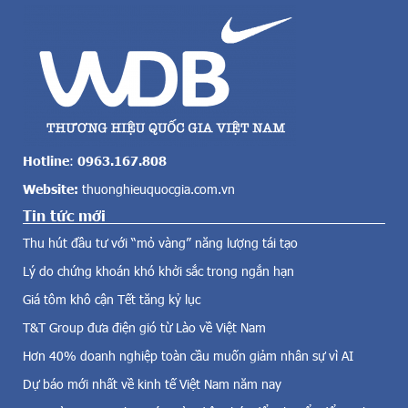
g
ệ
t
t
o
h
l
ố
ớ
n
n
g
c
b
ả
á
v
n
Hotline
:
0963.167.808
ề
l
Website:
thuonghieuquocgia.com.vn
đ
ẻ
i
Tin tức mới
c
ệ
ó
Thu hút đầu tư với “mỏ vàng” năng lượng tái tạo
n
q
g
Lý do chứng khoán khó khởi sắc trong ngắn hạn
u
i
y
Giá tôm khô cận Tết tăng kỷ lục
ó
m
,
T&T Group đưa điện gió từ Lào về Việt Nam
ô
đ
l
Hơn 40% doanh nghiệp toàn cầu muốn giảm nhân sự vì AI
i
ớ
Dự báo mới nhất về kinh tế Việt Nam năm nay
ệ
n
n
n