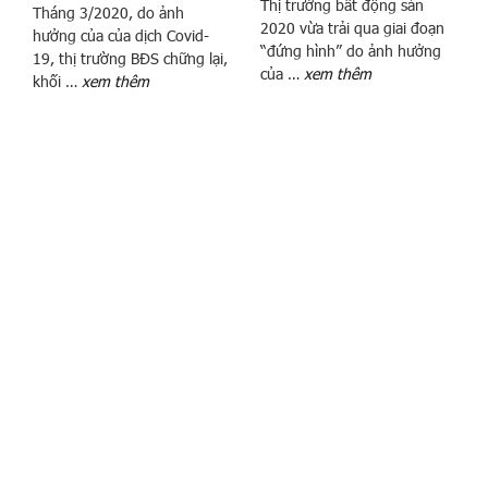
Thị trường bất động sản
s
Tháng 3/2020, do ảnh
2020 vừa trải qua giai đoạn
i
hưởng của của dịch Covid-
“đứng hình” do ảnh hưởng
19, thị trường BĐS chững lại,
ê
của …
xem thêm
khối …
xem thêm
u
t
h
ị
,
c
ử
a
h
à
n
g
v
à
o
2
0