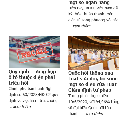
một số ngân hàng
ơ
Hiện nay, BHXH Việt Nam đã
n
ký thỏa thuận thanh toán
g
điện tử song phương với các
,
…
xem thêm
t
h
ư
ở
n
g
Quy định trường hợp
T
Quốc hội thông qua
ô tô thuộc diện phải
ế
Luật sửa đổi, bổ sung
triệu hồi
một số điều của Luật
t
Chính phủ ban hành Nghị
Giám định tư pháp
N
định số 60/2023/NĐ-CP quy
Trong phiên họp chiều
g
định về việc kiểm tra, chứng
10/6/2020, với 94,96% tổng
u
…
xem thêm
số đại biểu Quốc hội tán
y
thành, …
xem thêm
ê
n