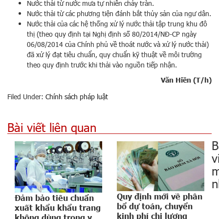
Nước thải từ nước mưa tự nhiên chảy tràn.
Nước thải từ các phương tiện đánh bắt thủy sản của ngư dân.
Nước thải của các hệ thống xử lý nước thải tập trung khu đô
thị (theo quy định tại Nghị định số 80/2014/NĐ-CP ngày
06/08/2014 của Chính phủ về thoát nước và xử lý nước thải)
đã xử lý đạt tiêu chuẩn, quy chuẩn kỹ thuật về môi trường
theo quy định trước khi thải vào nguồn tiếp nhận.
Văn Hiền (T/h)
Filed Under:
Chính sách pháp luật
Bài viết liên quan
B
v
m
n
Quy định mới về phân
Đảm bảo tiêu chuẩn
bổ dự toán, chuyển
xuất khẩu khẩu trang
kinh phí chi lương
không dùng trong y