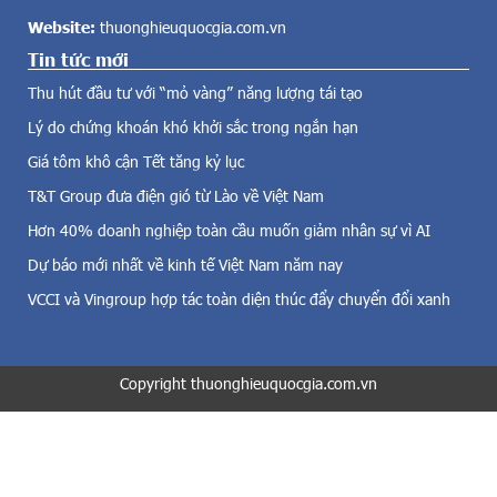
ề
d
Website:
thuonghieuquocgia.com.vn
đ
ự
i
Tin tức mới
n
ệ
g
Thu hút đầu tư với “mỏ vàng” năng lượng tái tạo
n
p
g
Lý do chứng khoán khó khởi sắc trong ngắn hạn
h
i
ư
Giá tôm khô cận Tết tăng kỷ lục
ó
ơ
,
T&T Group đưa điện gió từ Lào về Việt Nam
n
đ
g
Hơn 40% doanh nghiệp toàn cầu muốn giảm nhân sự vì AI
i
á
Dự báo mới nhất về kinh tế Việt Nam năm nay
ệ
n
n
,
VCCI và Vingroup hợp tác toàn diện thúc đẩy chuyển đổi xanh
m
k
ặ
ế
t
h
t
Copyright thuonghieuquocgia.com.vn
o
r
ạ
ờ
c
i
h
v
t