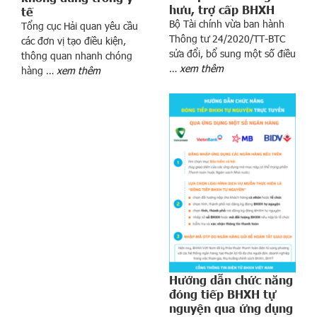
hưu, trợ cấp BHXH
tế
Bộ Tài chính vừa ban hành
Tổng cục Hải quan yêu cầu
Thông tư 24/2020/TT-BTC
các đơn vị tạo điều kiện,
sửa đổi, bổ sung một số điều
t
thông quan nhanh chóng
…
xem thêm
hàng …
xem thêm
d
o
a
n
h
n
g
h
i
ệ
p
t
r
Hướng dẫn chức năng
ả
đóng tiếp BHXH tự
l
nguyện qua ứng dụng
ư