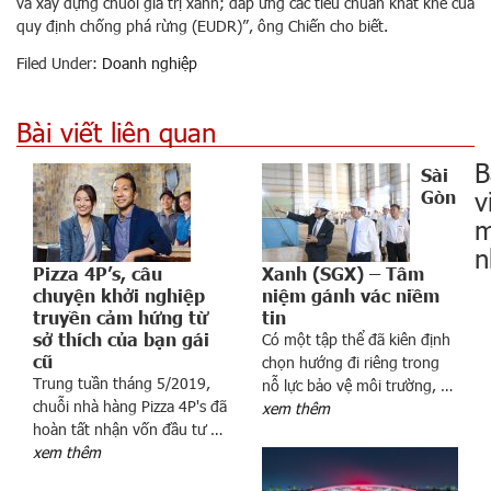
và xây dựng chuỗi giá trị xanh; đáp ứng các tiêu chuẩn khắt khe của
quy định chống phá rừng (EUDR)”, ông Chiến cho biết.
Filed Under:
Doanh nghiệp
Bài viết liên quan
B
Sài
v
Gòn
m
n
Pizza 4P’s, câu
Xanh (SGX) – Tâm
chuyện khởi nghiệp
niệm gánh vác niềm
truyền cảm hứng từ
tin
sở thích của bạn gái
Có một tập thể đã kiên định
cũ
chọn hướng đi riêng trong
Trung tuần tháng 5/2019,
nỗ lực bảo vệ môi trường, …
chuỗi nhà hàng Pizza 4P's đã
xem thêm
0
hoàn tất nhận vốn đầu tư …
d
xem thêm
ự