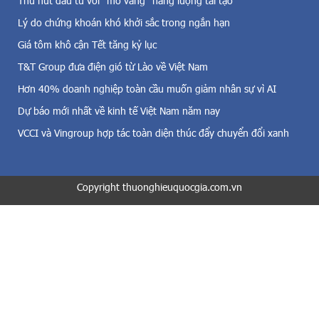
Thu hút đầu tư với “mỏ vàng” năng lượng tái tạo
n
l
g
Lý do chứng khoán khó khởi sắc trong ngắn hạn
ô
i
đ
Giá tôm khô cận Tết tăng kỷ lục
ó
ấ
,
T&T Group đưa điện gió từ Lào về Việt Nam
t
đ
k
Hơn 40% doanh nghiệp toàn cầu muốn giảm nhân sự vì AI
i
ý
Dự báo mới nhất về kinh tế Việt Nam năm nay
ệ
h
n
i
VCCI và Vingroup hợp tác toàn diện thúc đẩy chuyển đổi xanh
m
ệ
ặ
u
t
C
t
Copyright thuonghieuquocgia.com.vn
T
r
6
ờ
(
i
k
v
h
à
ố
c
i
ả
A
đ
v