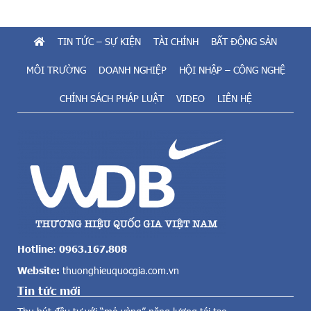
u
n
t
g
i
TIN TỨC – SỰ KIỆN
TÀI CHÍNH
BẤT ĐỘNG SẢN
t
ề
r
m
MÔI TRƯỜNG
DOANH NGHIỆP
HỘI NHẬP – CÔNG NGHỆ
ì
n
n
CHÍNH SÁCH PHÁP LUẬT
VIDEO
LIÊN HỆ
ă
h
n
n
g
h
t
à
o
ở
l
c
ớ
a
n
o
c
t
ả
ầ
v
n
Hotline
:
0963.167.808
ề
g
Website:
thuonghieuquocgia.com.vn
đ
t
i
Tin tức mới
ạ
ệ
i