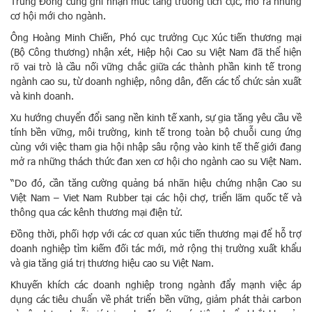
Trung Đông cũng ghi nhận mức tăng trưởng tích cực, mở ra những
cơ hội mới cho ngành.
Ông Hoàng Minh Chiến, Phó cục trưởng Cục Xúc tiến thương mại
(Bộ Công thương) nhận xét, Hiệp hội Cao su Việt Nam đã thể hiện
rõ vai trò là cầu nối vững chắc giữa các thành phần kinh tế trong
ngành cao su, từ doanh nghiệp, nông dân, đến các tổ chức sản xuất
và kinh doanh.
Xu hướng chuyển đổi sang nền kinh tế xanh, sự gia tăng yêu cầu về
tính bền vững, môi trường, kinh tế trong toàn bộ chuỗi cung ứng
cùng với việc tham gia hội nhập sâu rộng vào kinh tế thế giới đang
mở ra những thách thức đan xen cơ hội cho ngành cao su Việt Nam.
“Do đó, cần tăng cường quảng bá nhãn hiệu chứng nhận Cao su
Việt Nam – Viet Nam Rubber tại các hội chợ, triển lãm quốc tế và
thông qua các kênh thương mại điện tử.
Đồng thời, phối hợp với các cơ quan xúc tiến thương mại để hỗ trợ
doanh nghiệp tìm kiếm đối tác mới, mở rộng thị trường xuất khẩu
và gia tăng giá trị thương hiệu cao su Việt Nam.
Khuyến khích các doanh nghiệp trong ngành đẩy mạnh việc áp
dụng các tiêu chuẩn về phát triển bền vững, giảm phát thải carbon