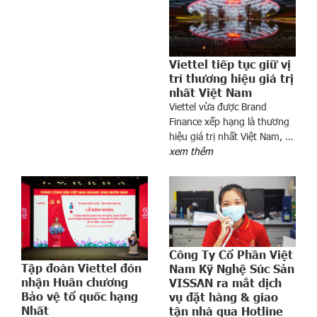
á
n
n
h
Viettel tiếp tục giữ vị
à
trí thương hiệu giá trị
ở
nhất Việt Nam
đ
Viettel vừa được Brand
ư
Finance xếp hạng là thương
ợ
hiệu giá trị nhất Việt Nam, …
xem thêm
c
b
á
n
c
h
o
Công Ty Cổ Phần Việt
n
Tập đoàn Viettel đón
Nam Kỹ Nghệ Súc Sản
nhận Huân chương
g
VISSAN ra mắt dịch
Bảo vệ tổ quốc hạng
vụ đặt hàng & giao
ư
Nhất
tận nhà qua Hotline
ờ