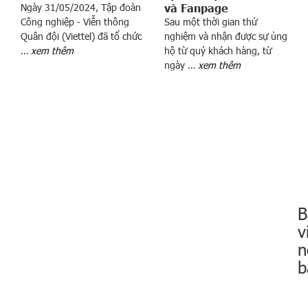
Ngày 31/05/2024, Tập đoàn
và Fanpage
i
Công nghiệp - Viễn thông
Sau một thời gian thử
n
Quân đội (Viettel) đã tổ chức
nghiệm và nhận được sự ủng
ư
…
xem thêm
hộ từ quý khách hàng, từ
ớ
ngày …
xem thêm
c
n
g
o
à
i
T
r
o
B
n
v
g
d
n
a
b
n
h
s