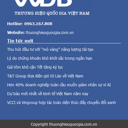
n
ớ
c
i
ả
t
v
h
Hotline
:
0963.167.808
ề
ự
Website:
thuonghieuquocgia.com.vn
đ
c
i
Tin tức mới
h
ệ
i
Thu hút đầu tư với “mỏ vàng” năng lượng tái tạo
n
ệ
g
Lý do chứng khoán khó khởi sắc trong ngắn hạn
n
i
n
Giá tôm khô cận Tết tăng kỷ lục
ó
ă
,
T&T Group đưa điện gió từ Lào về Việt Nam
m
đ
t
Hơn 40% doanh nghiệp toàn cầu muốn giảm nhân sự vì AI
i
r
Dự báo mới nhất về kinh tế Việt Nam năm nay
ệ
ư
n
ớ
VCCI và Vingroup hợp tác toàn diện thúc đẩy chuyển đổi xanh
m
c
ặ
.
t
T
t
Copyright thuonghieuquocgia.com.vn
u