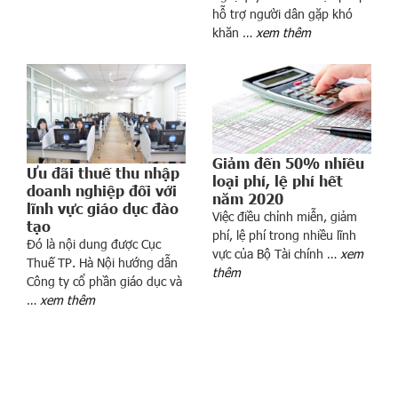
u
hỗ trợ người dân gặp khó
r
khăn …
xem thêm
i
t
i
e
s
:
Giảm đến 50% nhiều
Q
Ưu đãi thuế thu nhập
loại phí, lệ phí hết
u
doanh nghiệp đối với
năm 2020
lĩnh vực giáo dục đào
y
Việc điều chỉnh miễn, giảm
tạo
ề
phí, lệ phí trong nhiều lĩnh
Đó là nội dung được Cục
n
vực của Bộ Tài chính …
xem
Thuế TP. Hà Nội hướng dẫn
T
thêm
Công ty cổ phần giáo dục và
ổ
…
xem thêm
n
g
g
i
á