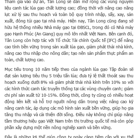
Tham gia vào dự án, Tân Long sẽ dần mở rộng các vùng nguyên
liệu canh tác lúa gạo chất lượng cao; đồng thời với nâng cao năng
lực xử lý sau thu hoạch và toàn bộ quy trình nhập, sấy, xay, sản
xuất, đóng túi gạo tại nhà máy. Hiện nay, Tân Long cũng đang sở
hữu hệ thống nhiều Nhà máy gạo tại ĐBSCL, trong đó có Nhà máy
gạo Hạnh Phúc (An Giang) quy mô lớn nhất Việt Nam. Bên cạnh đó,
Tân Long còn hợp tác với Tổ chức Tài chính Quốc tế (IFC) để nâng
cao tính bền vững trong sản xuất lúa gạo, giảm phát thải nhà kính,
nâng cao thu nhập cho nông dân; tạo nên sản phẩm thực phẩm an
toàn, chất lượng cao.
Mục tiêu trong 10 năm tiếp theo của ngành lúa gạo Tập đoàn sẽ
đạt sản lượng tiêu thụ 5 triệu tấn lúa; đưa tỷ lệ thất thoát sau thu
hoạch xuống dưới 8% và giảm phát thải nhà kính trên 10% so với
các hình thức canh tác truyền thống tại các vùng chuyên canh; giảm
chi phí sản xuất từ 10-15%. Đồng thời, công ty cũng có nhiều hoạt
động liên kết và hỗ trợ người nông dân trong việc nâng cao kỹ
năng canh tác, áp dụng các mô hình sản xuất bền vững, giúp họ gia
tăng thu nhập và cải thiện đời sống. Điều này không chỉ giúp nâng
tầm thương hiệu gạo Việt Nam trên thị trường quốc tế mà còn góp
phần xây dựng một nền nông nghiệp xanh và bền vững.
Đây là những lợi thế giúp công ty ngày càng tiệm cận với xu thế