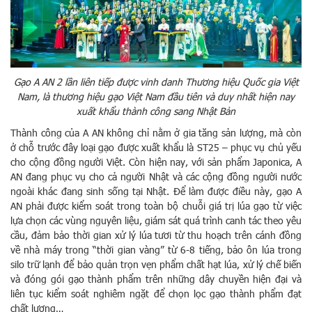
Gạo A AN 2 lần liên tiếp được vinh danh Thương hiệu Quốc gia Việt
Nam, là thương hiệu gạo Việt Nam đầu tiên và duy nhất hiện nay
xuất khẩu thành công sang Nhật Bản
Thành công của A AN không chỉ nằm ở gia tăng sản lượng, mà còn
ở chỗ trước đây loại gạo được xuất khẩu là ST25 – phục vụ chủ yếu
cho cộng đồng người Việt. Còn hiện nay, với sản phẩm Japonica, A
AN đang phục vụ cho cả người Nhật và các cộng đồng người nước
ngoài khác đang sinh sống tại Nhật. Để làm được điều này, gạo A
AN phải được kiểm soát trong toàn bộ chuỗi giá trị lúa gạo từ việc
lựa chọn các vùng nguyên liệu, giám sát quá trình canh tác theo yêu
cầu, đảm bảo thời gian xử lý lúa tươi từ thu hoạch trên cánh đồng
về nhà máy trong “thời gian vàng” từ 6-8 tiếng, bảo ôn lúa trong
silo trữ lạnh để bảo quản trọn vẹn phẩm chất hạt lúa, xử lý chế biến
và đóng gói gạo thành phẩm trên những dây chuyền hiện đại và
liên tục kiểm soát nghiêm ngặt để chọn lọc gạo thành phẩm đạt
chất lượng…