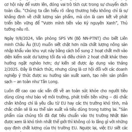
cơ hội này để vươn lên, đóng vai trò tích cực trong sự chuyển dịch
toàn cầu. “Chúng ta cần hiểu rõ rằng thương hiệu không chỉ là sự
khẳng định về chất lượng sản phẩm, mà còn là cam kết về phát
triển bền vững để “Vươn mình tiến vào Kỷ nguyên Xanh”, Thủ
tướng nêu rõ.
Ngày 9/8/2024, Văn phòng SPS VN (Bộ NN-PTNT) cho biết Liên
minh Châu Âu (EU) muốn siết chặt hơn nữa chất lượng nông sản
nhập khẩu vào khu vực này bằng cách bổ sung 2 hoạt chất mới vào
diện kiểm soát dư lượng tối đa và điều chỉnh 2 hoạt chất khác theo
hướng ngặt nghèo hơn; dự kiến sẽ được áp dụng vào tháng
2/2025. Đây là thách thức, nhưng cũng là cơ hội đối với các doanh
nghiệp ý thức được xu hướng sản xuất xanh, tạo nên sản phẩm
sạch – an toàn như Tân Long.
Luôn đề cao cao các vấn đề về an toàn sức khỏe cho người tiêu
dùng cũng như bảo vệ môi trường, phát triển bền vững – đó chắc
chắn không chỉ là yêu cầu từ EU hay các thị trường khó tính, mà
chắc chắn sẽ là xu thế sản xuất và tiêu dùng trong tương lai. “Sản
phẩm của chúng tôi đã đạt tiêu chuẩn vào thị trường Nhật Bản
được xem là khó tính nhất thế giới thì không có lo lắng gì với những
quy định chất lượng của thị trường EU. Ngược lại, việc EU siết các