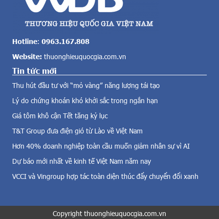
n
g
c
k
ả
h
v
i
Hotline
:
0963.167.808
ề
h
Website:
thuonghieuquocgia.com.vn
đ
à
i
Tin tức mới
n
ệ
g
Thu hút đầu tư với “mỏ vàng” năng lượng tái tạo
n
l
g
Lý do chứng khoán khó khởi sắc trong ngắn hạn
o
i
ạ
Giá tôm khô cận Tết tăng kỷ lục
ó
t
,
T&T Group đưa điện gió từ Lào về Việt Nam
m
đ
ã
Hơn 40% doanh nghiệp toàn cầu muốn giảm nhân sự vì AI
i
b
Dự báo mới nhất về kinh tế Việt Nam năm nay
ệ
ứ
n
t
VCCI và Vingroup hợp tác toàn diện thúc đẩy chuyển đổi xanh
m
p
ặ
h
t
á
t
Copyright thuonghieuquocgia.com.vn
m