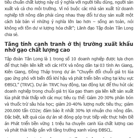
tiêu chuẩn chất lượng này có ý nghĩa với người tiêu dùng, người sản
xuất và cả cho môi trường. Vì nó buộc các nhà sản xuất từ doanh
nghiệp tới nông dân phải cùng nhau thay đổi tư duy sản xuất một
cách bài bản vì những ý nghĩa lớn lao hơn – sống an toàn, nói
không với tồn dư vi lượng hóa chất”; Lãnh đạo Tập đoàn Tân Long
chia sẻ.
Tăng tính cạnh tranh ở thị trường xuất khẩu
nhờ gạo chất lượng cao
Tập đoàn Tân Long là 1 trong số 10 doanh nghiệp được lựa chọn
để thực hiện liên kết với các HTX và nông dân tại 03 tỉnh An Giang,
Kiên Giang, Đồng Tháp trong dự án “Chuyển đổi chuỗi giá trị lúa
gạo ứng phó với biến đổi khí hậu và phát triển bền vững tại khu vực
ĐBSCL” (TRVC). Dự án TRVC huy động, tạo động lực để thu hút các
doanh nghiệp trong chuỗi giá trị lúa gạo tham gia liên kết sản xuất
lúa phát thải thấp với các mục tiêu cụ thể: Giảm 20-30% phân bón
và thuốc trừ sâu hóa học; giảm 20-40% lượng nước tiêu thụ; giảm
200.000 tấn CO2e; đảm bảo ít nhất 30% lợi nhuận cho nông dân.
Đặc biệt, kết quả của dự án sẽ đóng góp trực tiếp việc thực hiện Đề
án Phát triển bền vững 1 triệu ha chuyên canh lúa chất lượng cao
và phát thải thấp gắn với tăng trưởng xanh vùng ĐBSCL.