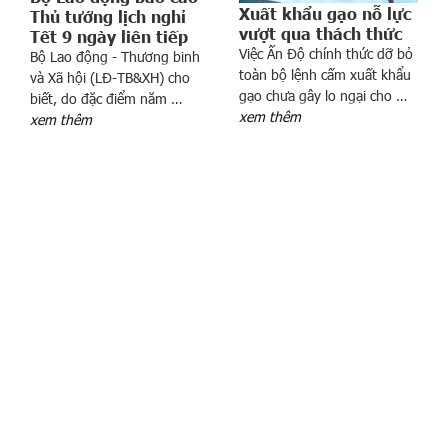
n
Xuất khẩu gạo nỗ lực
Thủ tướng lịch nghỉ
g
vượt qua thách thức
Tết 9 ngày liên tiếp
Việc Ấn Độ chính thức dỡ bỏ
s
Bộ Lao động - Thương binh
toàn bộ lệnh cấm xuất khẩu
ả
và Xã hội (LĐ-TB&XH) cho
gạo chưa gây lo ngại cho …
biết, do đặc điểm năm …
n
xem thêm
xem thêm
k
h
u
c
ô
n
g
n
g
h
i
ệ
p
P
h