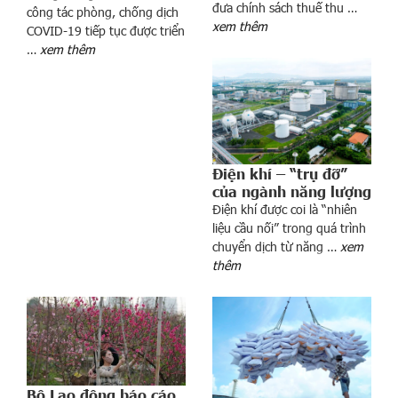
đưa chính sách thuế thu …
công tác phòng, chống dịch
n
xem thêm
COVID-19 tiếp tục được triển
t
…
xem thêm
ì
m
đ
ế
n
c
Điện khí – “trụ đỡ”
ổ
của ngành năng lượng
p
Điện khí được coi là “nhiên
h
liệu cầu nối” trong quá trình
i
chuyển dịch từ năng …
xem
ế
thêm
u
b
ấ
t
đ
ộ
Bộ Lao động báo cáo