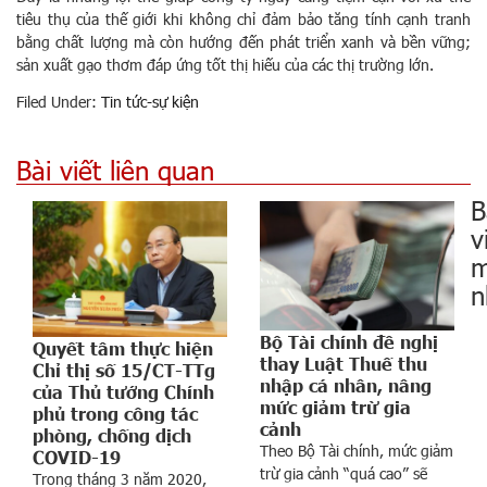
tiêu thụ của thế giới khi không chỉ đảm bảo tăng tính cạnh tranh
bằng chất lượng mà còn hướng đến phát triển xanh và bền vững;
sản xuất gạo thơm đáp ứng tốt thị hiếu của các thị trường lớn.
Filed Under:
Tin tức-sự kiện
Bài viết liên quan
B
v
m
n
Bộ Tài chính đề nghị
Quyết tâm thực hiện
thay Luật Thuế thu
Chỉ thị số 15/CT-TTg
nhập cá nhân, nâng
của Thủ tướng Chính
mức giảm trừ gia
phủ trong công tác
cảnh
phòng, chống dịch
Theo Bộ Tài chính, mức giảm
COVID-19
i
trừ gia cảnh “quá cao” sẽ
Trong tháng 3 năm 2020,
ề