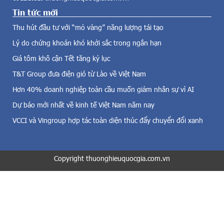
g
i
Tin tức mới
/
ệ
g
Thu hút đầu tư với “mỏ vàng” năng lượng tái tạo
n
i
g
Lý do chứng khoán khó khởi sắc trong ngắn hạn
ả
i
m
Giá tôm khô cận Tết tăng kỷ lục
ó
m
,
T&T Group đưa điện gió từ Lào về Việt Nam
ạ
đ
n
Hơn 40% doanh nghiệp toàn cầu muốn giảm nhân sự vì AI
i
h
Dự báo mới nhất về kinh tế Việt Nam năm nay
ệ
n
n
h
VCCI và Vingroup hợp tác toàn diện thúc đẩy chuyển đổi xanh
m
ấ
ặ
t
t
t
t
Copyright thuonghieuquocgia.com.vn
r
r
ê
ờ
n
i
t
v
h
à
ị
c
t