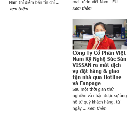
mại tự do Việt Nam - EU …
Nam thí điểm bán tín chỉ …
g
xem thêm
xem thêm
:
1
0
c
ổ
p
Công Ty Cổ Phần Việt
h
Nam Kỹ Nghệ Súc Sản
i
VISSAN ra mắt dịch
ế
vụ đặt hàng & giao
u
tận nhà qua Hotline
t
và Fanpage
ă
Sau một thời gian thử
n
nghiệm và nhận được sự ủng
hộ từ quý khách hàng, từ
g
ngày …
xem thêm
/
g
i
ả