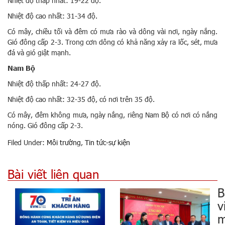
Nhiệt độ thấp nhất: 19-22 độ.
Nhiệt độ cao nhất: 31-34 độ.
Có mây, chiều tối và đêm có mưa rào và dông vài nơi, ngày nắng.
Gió đông cấp 2-3. Trong cơn dông có khả năng xảy ra lốc, sét, mưa
đá và gió giật mạnh.
Nam Bộ
Nhiệt độ thấp nhất: 24-27 độ.
Nhiệt độ cao nhất: 32-35 độ, có nơi trên 35 độ.
Có mây, đêm không mưa, ngày nắng, riêng Nam Bộ có nơi có nắng
nóng. Gió đông cấp 2-3.
Filed Under:
Môi trường
,
Tin tức-sự kiện
Bài viết liên quan
B
v
m