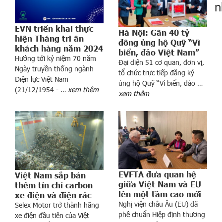
n
EVN triển khai thực
Hà Nội: Gần 40 tỷ
hiện Tháng tri ân
đồng ủng hộ Quỹ “Vì
khách hàng năm 2024
biển, đảo Việt Nam”
Hướng tới kỷ niệm 70 năm
Đại diện 51 cơ quan, đơn vị,
Ngày truyền thống ngành
tổ chức trực tiếp đăng ký
Điện lực Việt Nam
ể
ủng hộ Quỹ “Vì biển, đảo …
(21/12/1954 - …
xem thêm
m
xem thêm
n
h
ó
m
n
g
â
EVFTA đưa quan hệ
Việt Nam sắp bán
n
giữa Việt Nam và EU
thêm tín chỉ carbon
lên một tầm cao mới
xe điện và điện rác
h
Nghị viện châu Âu (EU) đã
Selex Motor trở thành hãng
à
phê chuẩn Hiệp định thương
xe điện đầu tiên của Việt
n