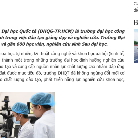
Gi
di
tr
B
và
cả
 Đại học Quốc tế (ĐHQG-TP.HCM) là trường đại học công
 trong việc đào tạo giảng dạy và nghiên cứu. T
rường
Đại
n và gần
6
00 học viên, nghiên cứu sinh Sau đại học.
oa học tự nhiên, kỹ thuật công nghệ và khoa học xã hội (kinh tế,
trở thành một trong những trường đại học định hướng nghiên cứu
đào tạo và cung cấp nguồn nhân lực chất lượng cao nhằm đáp ứng
ể đạt được mục tiêu đó, trường ĐHQT đã không ngừng đổi mới cơ
ao chất lượng đào tạo, phát triển năng lực nghiên cứu khoa học,