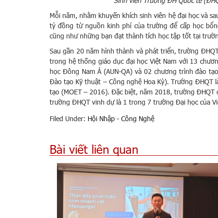
Sinh viên Trường ĐH Quốc tế (ĐHQ
Mỗi năm, nhằm khuyến khích sinh viên hệ đại học và sa
tỷ đồng từ nguồn kinh phí của trường để cấp học bổng 
cũng như những bạn đạt thành tích học tập tốt tại trườ
Sau gần 20 năm hình thành và phát triển, trường ĐHQT 
trong hệ thống giáo dục đại học Việt Nam với 13 chươn
học Đông Nam Á (AUN-QA) và 02 chương trình đào tạo 
Đào tạo Kỹ thuật – Công nghệ Hoa Kỳ). Trường ĐHQT là 
tạo (MOET – 2016). Đặc biệt, năm 2018, trường ĐHQT đ
trường ĐHQT vinh dự là 1 trong 7 trường Đại học của 
Filed Under:
Hội Nhập - Công Nghệ
Bài viết liên quan