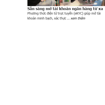
Sẵn sàng mở tài khoản ngân hàng từ xa
Phương thức điện tử trực tuyến (eKYC) giúp mở tài
khoản minh bạch, xác thực …
xem thêm