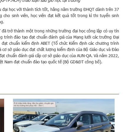
G-TP.HCM) thảo luận sau giờ học tại trường
u đại học với thành tích tốt, hằng năm trường ĐHQT dành trên 37
cho sinh viên, học viên đạt kết quả tốt trong kì thi tuyển sinh
ng.
đã trở thành một trong những trường đại học công lập có uy tín
g trình đào tạo đạt chuẩn đánh giá của Mạng lưới các trường Đại
đạt chuẩn kiểm định ABET (Tổ chức Kiểm định các chương trình
cơ sở giáo dục đạt chất lượng kiểm định của Bộ Giáo dục và Đào
ạt chuẩn đánh giá cấp cơ sở giáo dục của AUN-QA. Và năm 2022,
Việt Nam đạt chuẩn đào tạo quốc tế (Bộ GD&ĐT công bố).