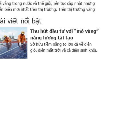
á vàng trong nước và thế giới, liên tục cập nhật những
ễn biến mới nhất trên thị trường. Trên thị trường vàng
ong nước, chốt phiên ngày 28/5 đa số các cửa hàng
ài viết nổi bật
ng tăng giá vàng 9999 khoảng 100 ngàn đồng/lượng ở
 2 chiều mua vào và bán ra so với phiên […]
Thu hút đầu tư với “mỏ vàng”
năng lượng tái tạo
Sở hữu tiềm năng to lớn cả về điện
gió, điện mặt trời và cả điện sinh khối,
Việt Nam được xem là “mỏ vàng” về
năng lượng tái tạo. Ngành này đang
thu hút sự chú ý của giới đầu tư trong
nước và trên khắp thế giới. Bên cạnh
tiềm năng lớn, sự […]