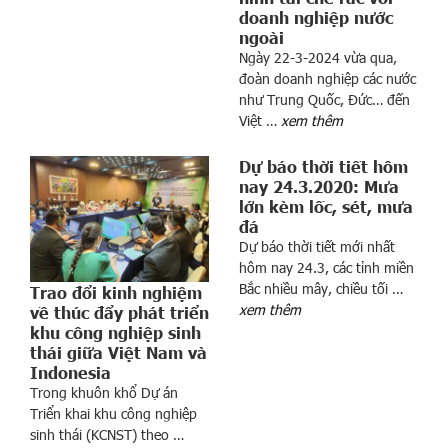
doanh nghiệp nước
y
ngoài
2
Ngày 22-3-2024 vừa qua,
1
đoàn doanh nghiệp các nước
/
như Trung Quốc, Đức… đến
5
Việt …
xem thêm
:
T
Dự báo thời tiết hôm
i
nay 24.3.2020: Mưa
lớn kèm lốc, sét, mưa
ế
đá
p
Dự báo thời tiết mới nhất
t
hôm nay 24.3, các tỉnh miền
ụ
Bắc nhiều mây, chiều tối …
Trao đổi kinh nghiệm
c
xem thêm
về thúc đẩy phát triển
h
khu công nghiệp sinh
ư
thái giữa Việt Nam và
ớ
Indonesia
n
Trong khuôn khổ Dự án
g
Triển khai khu công nghiệp
sinh thái (KCNST) theo …
l