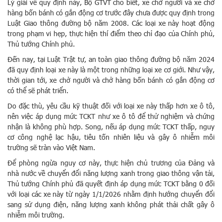
Lý giải về quy định này, Bộ GTVT cho biết, xe chở người và xe chở
hàng bốn bánh có gắn động cơ trước đây chưa được quy định trong
Luật Giao thông đường bộ năm 2008. Các loại xe này hoạt động
trong phạm vi hẹp, thực hiện thí điểm theo chỉ đạo của Chính phủ,
Thủ tướng Chính phủ.
Đến nay, tại Luật Trật tự, an toàn giao thông đường bộ năm 2024
đã quy định loại xe này là một trong những loại xe cơ giới. Như vậy,
thời gian tới, xe chở người và chở hàng bốn bánh có gắn động cơ
có thể sẽ phát triển.
Do đặc thù, yêu cầu kỹ thuật đối với loại xe này thấp hơn xe ô tô,
nên việc áp dụng mức TCKT như xe ô tô để thử nghiệm và chứng
nhận là không phù hợp. Song, nếu áp dụng mức TCKT thấp, nguy
cơ công nghệ lạc hậu, tiêu tốn nhiên liệu và gây ô nhiễm môi
trường sẽ tràn vào Việt Nam.
Để phòng ngừa nguy cơ này, thực hiện chủ trương của Đảng và
nhà nước về chuyển đổi năng lượng xanh trong giao thông vận tải,
Thủ tướng Chính phủ đã quyết định áp dụng mức TCKT bằng 0 đối
với loại các xe này từ ngày 1/1/2026 nhằm định hướng chuyển đổi
sang sử dụng điện, năng lượng xanh không phát thải chất gây ô
nhiễm môi trường.