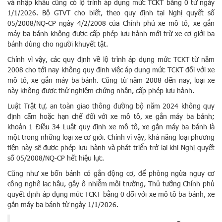
và nhập khẩu cũng có lộ trình áp dụng mức TCKT bằng 0 từ ngày
1/1/2026. Bộ GTVT cho biết, theo quy định tại Nghị quyết số
05/2008/NQ-CP ngày 4/2/2008 của Chính phủ xe mô tô, xe gắn
máy ba bánh không được cấp phép lưu hành mới trừ xe cơ giới ba
bánh dùng cho người khuyết tật.
Chính vì vậy, các quy định về lộ trình áp dụng mức TCKT từ năm
2008 cho tới nay không quy định việc áp dụng mức TCKT đối với xe
mô tô, xe gắn máy ba bánh. Cũng từ năm 2008 đến nay, loại xe
này không được thử nghiệm chứng nhận, cấp phép lưu hành.
Luật Trật tự, an toàn giao thông đường bộ năm 2024 không quy
định cấm hoặc hạn chế đối với xe mô tô, xe gắn máy ba bánh;
khoản 1 Điều 34 Luật quy định xe mô tô, xe gắn máy ba bánh là
một trong những loại xe cơ giới. Chính vì vậy, khả năng loại phương
tiện này sẽ được phép lưu hành và phát triển trở lại khi Nghị quyết
số 05/2008/NQ-CP hết hiệu lực.
Cũng như xe bốn bánh có gắn động cơ, để phòng ngừa nguy cơ
công nghệ lạc hậu, gây ô nhiễm môi trường, Thủ tướng Chính phủ
quyết định áp dụng mức TCKT bằng 0 đối với xe mô tô ba bánh, xe
gắn máy ba bánh từ ngày 1/1/2026.