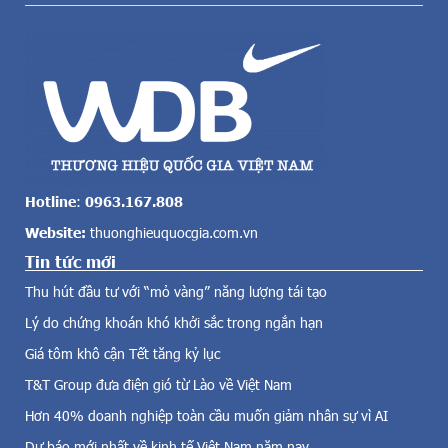
n
n
g
g
t
t
o
ă
l
n
ớ
g
n
g
c
i
ả
á
v
v
Hotline
:
0963.167.808
ề
à
Website:
thuonghieuquocgia.com.vn
đ
n
i
Tin tức mới
g
ệ
9
Thu hút đầu tư với “mỏ vàng” năng lượng tái tạo
n
9
g
Lý do chứng khoán khó khởi sắc trong ngắn hạn
9
i
9
Giá tôm khô cận Tết tăng kỷ lục
ó
k
,
T&T Group đưa điện gió từ Lào về Việt Nam
h
đ
o
Hơn 40% doanh nghiệp toàn cầu muốn giảm nhân sự vì AI
i
ả
Dự báo mới nhất về kinh tế Việt Nam năm nay
ệ