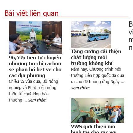
Bài viết liên quan
B
v
m
n
Tăng cường cải thiện
chất lượng môi
96,5% tiền từ chuyển
trường không khí
nhượng tín chỉ carbon
sẽ phân bổ hết về cho
Năm nay, Chương trình Môi
các địa phương
trường Liên hợp quốc đã đưa
Chiều ¼ vừa qua, Bộ Nông
ra chủ đề hưởng ứng Ngày …
nghiệp và Phát triển nông
xem thêm
n
thôn tổ chức Họp báo
g
thường …
xem thêm
h
ô
m
n
VWS giới thiệu mô
hình tái chế rác với
a