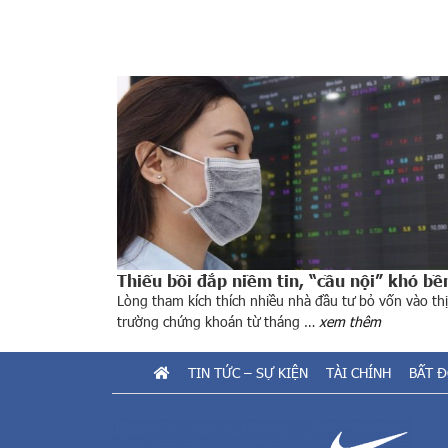
Thiếu bồi đắp niềm tin, “cầu nội” khó bề
Lòng tham kích thích nhiều nhà đầu tư bỏ vốn vào thị
trường chứng khoán từ tháng …
xem thêm
TIN TỨC – SỰ KIỆN
TÀI CHÍNH
BẤT 