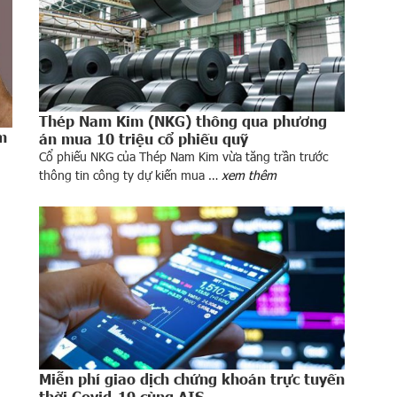
Thép Nam Kim (NKG) thông qua phương
m
án mua 10 triệu cổ phiếu quỹ
Cổ phiếu NKG của Thép Nam Kim vừa tăng trần trước
thông tin công ty dự kiến mua …
xem thêm
Miễn phí giao dịch chứng khoán trực tuyến
thời Covid-19 cùng AIS