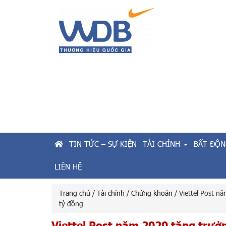
TIN TỨC – SỰ KIỆN
TÀI CHÍNH
BẤT ĐỘN
LIÊN HỆ
Trang chủ
/
Tài chính
/
Chứng khoán
/ Viettel Post 
tỷ đồng
Viettel Post năm 2020 tăng trư