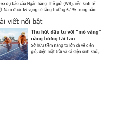
eo dự báo của Ngân hàng Thế giới (WB), nền kinh tế
ệt Nam được kỳ vọng sẽ tăng trưởng 6,1% trong năm
24 và có thể tăng lên 6,5% trong giai đoạn 2025-2026.
ài viết nổi bật
eo chuyên gia, dự báo này là phù hợp, thậm chí còn có
ể lạc quan hơn vì Việt Nam đang […]
Thu hút đầu tư với “mỏ vàng”
năng lượng tái tạo
Sở hữu tiềm năng to lớn cả về điện
gió, điện mặt trời và cả điện sinh khối,
Việt Nam được xem là “mỏ vàng” về
năng lượng tái tạo. Ngành này đang
thu hút sự chú ý của giới đầu tư trong
nước và trên khắp thế giới. Bên cạnh
tiềm năng lớn, sự […]