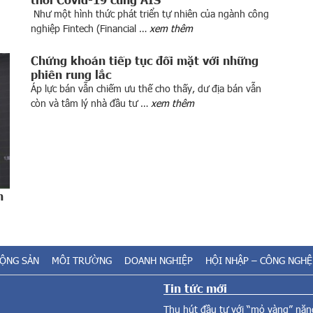
Như một hình thức phát triển tự nhiên của ngành công
nghiệp Fintech (Financial …
xem thêm
Chứng khoán tiếp tục đối mặt với những
phiên rung lắc
Áp lực bán vẫn chiếm ưu thế cho thấy, dư địa bán vẫn
còn và tâm lý nhà đầu tư …
xem thêm
n
ĐỘNG SẢN
MÔI TRƯỜNG
DOANH NGHIỆP
HỘI NHẬP – CÔNG NGHỆ
Tin tức mới
Thu hút đầu tư với “mỏ vàng” năng