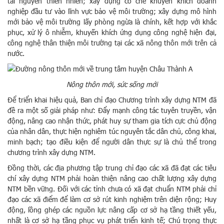
tài nguyên thiên nhiên; xây dựng cơ chế khuyến khích doanh
nghiệp đầu tư vào lĩnh vực bảo vệ môi trường; xây dựng mô hình
mới bảo vệ môi trường lấy phòng ngừa là chính, kết hợp với khắc
phục, xử lý ô nhiễm, khuyến khích ứng dụng công nghệ hiện đại,
công nghệ thân thiện môi trường tại các xã nông thôn mới trên cả
nước.
Nông thôn mới, sức sống mới
Để triển khai hiệu quả, Ban chỉ đạo Chương trình xây dựng NTM đã
đề ra một số giải pháp như: Đẩy mạnh công tác tuyên truyền, vận
động, nâng cao nhận thức, phát huy sự tham gia tích cực chủ động
của nhân dân, thực hiện nghiêm túc nguyên tắc dân chủ, công khai,
minh bạch; tạo điều kiện để người dân thực sự là chủ thể trong
chương trình xây dựng NTM.
Đồng thời, các địa phương tập trung chỉ đạo các xã đã đạt các tiêu
chí xây dựng NTM phải hoàn thiện nâng cao chất lượng xây dựng
NTM bền vững. Đối với các tỉnh chưa có xã đạt chuẩn NTM phải chỉ
đạo các xã điểm để làm cơ sở rút kinh nghiệm trên diện rộng; Huy
động, lồng ghép các nguồn lực nâng cấp cơ sở hạ tầng thiết yếu,
nhất là cơ sở hạ tầng phục vụ phát triển kinh tế; Chú trọng thực