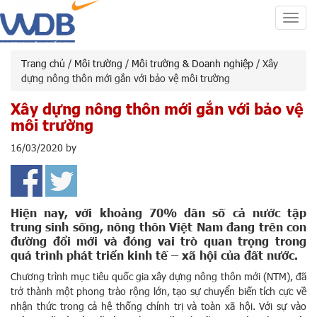
Toggl
navig
Trang chủ
/
Môi trường
/
Môi trường & Doanh nghiệp
/ Xây
dựng nông thôn mới gắn với bảo vệ môi trường
Xây dựng nông thôn mới gắn với bảo vệ
môi trường
16/03/2020
by
Hiện nay, với khoảng 70% dân số cả nước tập
trung sinh sống, nông thôn Việt Nam đang trên con
đường đổi mới và đóng vai trò quan trọng trong
quá trình phát triển kinh tế – xã hội của đất nước.
Chương trình mục tiêu quốc gia xây dựng nông thôn mới (NTM), đã
trở thành một phong trào rộng lớn, tạo sự chuyển biến tích cực về
nhận thức trong cả hệ thống chính trị và toàn xã hội. Với sự vào