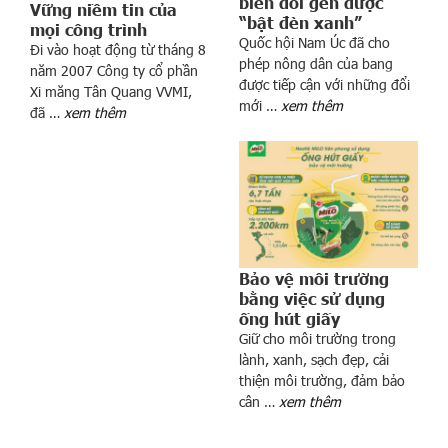
ắ
biến đổi gen được
Vững niềm tin của
“bật đèn xanh”
n
mọi công trình
Quốc hội Nam Úc đã cho
g
Đi vào hoạt động từ tháng 8
phép nông dân của bang
l
năm 2007 Công ty cổ phần
được tiếp cận với những đổi
Xi măng Tân Quang VVMI,
ớ
mới …
xem thêm
đã …
xem thêm
n
6
t
h
á
n
g
đ
Bảo vệ môi trường
bằng việc sử dụng
ầ
ống hút giấy
u
Giữ cho môi trường trong
n
lành, xanh, sạch đẹp, cải
ă
thiện môi trường, đảm bảo
m
cân …
xem thêm
V
ư