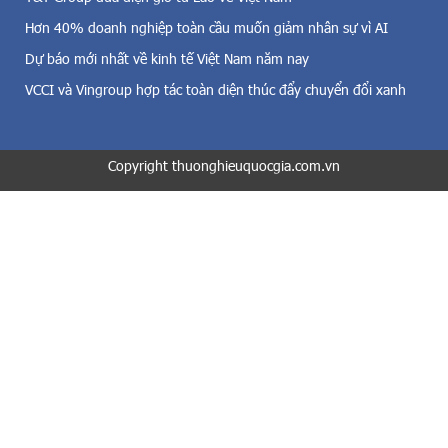
đ
ề
Hơn 40% doanh nghiệp toàn cầu muốn giảm nhân sự vì AI
i
v
Dự báo mới nhất về kinh tế Việt Nam năm nay
ệ
i
n
ệ
VCCI và Vingroup hợp tác toàn diện thúc đẩy chuyển đổi xanh
m
c
ặ
c
t
ô
t
Copyright thuonghieuquocgia.com.vn
n
r
g
ờ
b
i
ố
v
d
à
ị
c
c
ả
h
đ
C
i
o
ệ
v
n
i
s
d
i
-