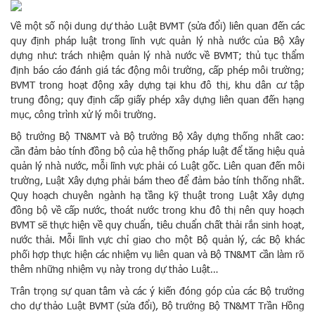
Về một số nội dung dự thảo Luật BVMT (sửa đổi) liên quan đến các
quy định pháp luật trong lĩnh vực quản lý nhà nước của Bộ Xây
dựng như: trách nhiệm quản lý nhà nước về BVMT; thủ tục thẩm
định báo cáo đánh giá tác động môi trường, cấp phép môi trường;
BVMT trong hoạt động xây dựng tại khu đô thị, khu dân cư tập
trung đông; quy định cấp giấy phép xây dựng liên quan đến hạng
mục, công trình xử lý môi trường.
Bộ trưởng Bộ TN&MT và Bộ trưởng Bộ Xây dựng thống nhất cao:
cần đảm bảo tính đồng bộ của hệ thống pháp luật để tăng hiệu quả
quản lý nhà nước, mỗi lĩnh vực phải có Luật gốc. Liên quan đến môi
trường, Luật Xây dựng phải bám theo để đảm bảo tính thống nhất.
Quy hoạch chuyên ngành hạ tầng kỹ thuật trong Luật Xây dựng
đồng bộ về cấp nước, thoát nước trong khu đô thị nên quy hoạch
BVMT sẽ thực hiện về quy chuẩn, tiêu chuẩn chất thải rắn sinh hoạt,
nước thải. Mỗi lĩnh vực chỉ giao cho một Bộ quản lý, các Bộ khác
phối hợp thực hiện các nhiệm vụ liên quan và Bộ TN&MT cần làm rõ
thêm những nhiệm vụ này trong dự thảo Luật…
Trân trọng sự quan tâm và các ý kiến đóng góp của các Bộ trưởng
cho dự thảo Luật BVMT (sửa đổi), Bộ trưởng Bộ TN&MT Trần Hồng