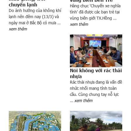
chuyển lạnh
Hàng chục 'Chuyến xe nghĩa
Do ảnh hưởng của không khí
tình' đã được các bạn trẻ tại
lạnh nên đêm nay (13/3) và
vùng biên giới TX.Hồng …
ố
ngày mai ở Bắc Bộ có mưa …
xem thêm
d
xem thêm
ị
c
h
C
o
v
Nói không với rác thải
i
nhựa
d
Rác thải nhựa đang là vấn đề
-
nhức nhối mang tính toàn
cầu. Cùng chung tay nỗ lực
1
…
xem thêm
9
t
r
ê
n