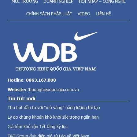
m
MÔI TRƯỜNG
DOANH NGHIỆP
HỘI NHẬP – CÔNG NGHỆ
i
n
a
CHÍNH SÁCH PHÁP LUẬT
VIDEO
LIÊN HỆ
ă
p
n
h
g
ò
t
n
o
g
l
c
ớ
h
n
ố
c
n
ả
g
v
Hotline
:
0963.167.808
ề
C
Website:
thuonghieuquocgia.com.vn
đ
o
i
Tin tức mới
v
ệ
i
Thu hút đầu tư với “mỏ vàng” năng lượng tái tạo
n
d
g
Lý do chứng khoán khó khởi sắc trong ngắn hạn
-
i
1
Giá tôm khô cận Tết tăng kỷ lục
ó
9
,
T&T Group đưa điện gió từ Lào về Việt Nam
v