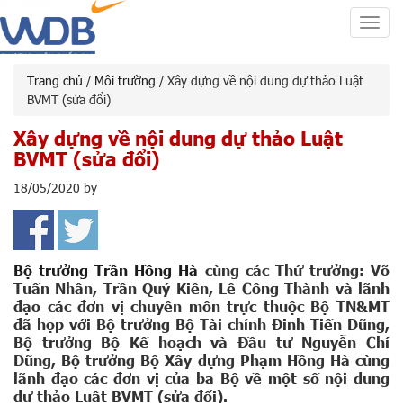
Toggl
navig
Trang chủ
/
Môi trường
/ Xây dựng về nội dung dự thảo Luật
BVMT (sửa đổi)
Xây dựng về nội dung dự thảo Luật
BVMT (sửa đổi)
18/05/2020
by
Bộ trưởng Trần Hồng Hà
cùng các Thứ trưởng: Võ
Tuấn Nhân, Trần Quý Kiên, Lê Công Thành và lãnh
đạo các đơn vị chuyên môn trực thuộc Bộ TN&MT
đã họp với Bộ trưởng Bộ Tài chính Đinh Tiến Dũng,
Bộ trưởng Bộ Kế hoạch và Đầu tư Nguyễn Chí
Dũng, Bộ trưởng Bộ Xây dựng Phạm Hồng Hà cùng
lãnh đạo các đơn vị của ba Bộ về một số nội dung
dự thảo Luật BVMT (sửa đổi).