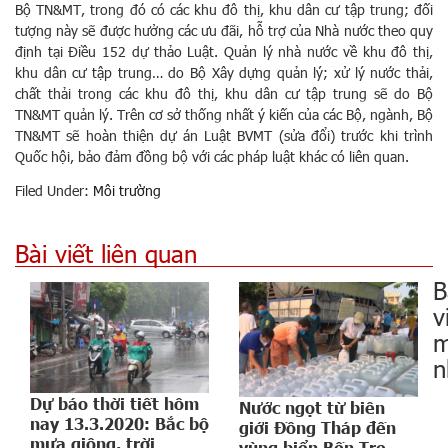
Bộ TN&MT, trong đó có các khu đô thị, khu dân cư tập trung; đối
tượng này sẽ được hưởng các ưu đãi, hỗ trợ của Nhà nước theo quy
định tại Điều 152 dự thảo Luật. Quản lý nhà nước về khu đô thị,
khu dân cư tập trung… do Bộ Xây dựng quản lý; xử lý nước thải,
chất thải trong các khu đô thị, khu dân cư tập trung sẽ do Bộ
TN&MT quản lý. Trên cơ sở thống nhất ý kiến của các Bộ, ngành, Bộ
TN&MT sẽ hoàn thiện dự án Luật BVMT (sửa đổi) trước khi trình
Quốc hội, bảo đảm đồng bộ với các pháp luật khác có liên quan.
Filed Under:
Môi trường
Bài viết liên quan
B
v
m
n
Dự báo thời tiết hôm
Nước ngọt từ biên
nay 13.3.2020: Bắc bộ
giới Đồng Tháp đến
mưa giông, trời
vùng biển Bến Tre