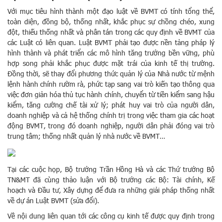
Với mục tiêu hình thành một đạo luật về BVMT có tính tổng thể,
toàn diện, đồng bộ, thống nhất, khắc phục sự chồng chéo, xung
đột, thiếu thống nhất và phân tán trong các quy định về BVMT của
các Luật có liên quan. Luật BVMT phải tạo được nền tảng pháp lý
hình thành và phát triển các mô hình tăng trưởng bền vững, phù
hợp song phải khắc phục được mặt trái của kinh tế thị trường.
Đồng thời, sẽ thay đổi phương thức quản lý của Nhà nước từ mệnh
lệnh hành chính rườm rà, phức tạp sang vai trò kiến tạo thông qua
việc đơn giản hóa thủ tục hành chính, chuyển từ tiền kiểm sang hậu
kiểm, tăng cường chế tài xử lý; phát huy vai trò của người dân,
doanh nghiệp và cả hệ thống chính trị trong việc tham gia các hoạt
động BVMT, trong đó doanh nghiệp, người dân phải đóng vai trò
trung tâm; thống nhất quản lý nhà nước về BVMT…
Tại các cuộc họp, Bộ trưởng Trần Hồng Hà và các Thứ trưởng Bộ
TN&MT đã cùng thảo luận với Bộ trưởng các Bộ: Tài chính, Kế
hoạch và Đầu tư, Xây dựng để đưa ra những giải pháp thống nhất
về dự án Luật BVMT (sửa đổi).
Về nội dung liên quan tới các công cụ kinh tế được quy định trong