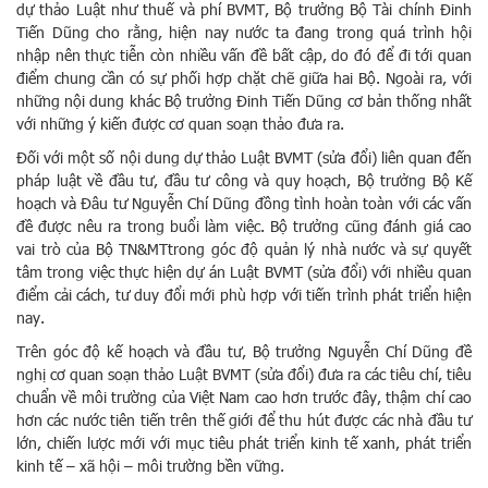
dự thảo Luật như thuế và phí BVMT, Bộ trưởng Bộ Tài chính Đinh
Tiến Dũng cho rằng, hiện nay nước ta đang trong quá trình hội
nhập nên thực tiễn còn nhiều vấn đề bất cập, do đó để đi tới quan
điểm chung cần có sự phối hợp chặt chẽ giữa hai Bộ. Ngoài ra, với
những nội dung khác Bộ trưởng Đinh Tiến Dũng cơ bản thống nhất
với những ý kiến được cơ quan soạn thảo đưa ra.
Đối với một số nội dung dự thảo Luật BVMT (sửa đổi) liên quan đến
pháp luật về đầu tư, đầu tư công và quy hoạch, Bộ trưởng Bộ Kế
hoạch và Đâu tư Nguyễn Chí Dũng đồng tình hoàn toàn với các vấn
đề được nêu ra trong buổi làm việc. Bộ trưởng cũng đánh giá cao
vai trò của Bộ TN&MTtrong góc độ quản lý nhà nước và sự quyết
tâm trong việc thực hiện dự án Luật BVMT (sửa đổi) với nhiều quan
điểm cải cách, tư duy đổi mới phù hợp với tiến trình phát triển hiện
nay.
Trên góc độ kế hoạch và đầu tư, Bộ trưởng Nguyễn Chí Dũng đề
nghị cơ quan soạn thảo Luật BVMT (sửa đổi) đưa ra các tiêu chí, tiêu
chuẩn về môi trường của Việt Nam cao hơn trước đây, thậm chí cao
hơn các nước tiên tiến trên thế giới để thu hút được các nhà đầu tư
lớn, chiến lược mới với mục tiêu phát triển kinh tế xanh, phát triển
kinh tế – xã hội – môi trường bền vững.