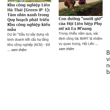
c
Khu công nghiệp Liên
ả
Hà Thái (Green iP-1):
Tầm nhìn xanh trong
n
Con đường “mười giờ”
Quy hoạch phát triển
ư
của Hội Liên hiệp Phụ
Khu công nghiệp kiểu
ớ
nữ xã Ea M’nang
mẫu
c
Trong nhiều năm qua, xác
Dự án “Đầu tư xây dựng và
T
định công tác BVMT là nhiệm
kinh doanh kết cấu hạ tầng
h
vụ quan trọng, Hội Liên …
Khu công nghiệp (KCN) - Đô
ủ
xem thêm
…
xem thêm
B
t
v
ư
ớ
n
n
b
g
N
g
u
y
ễ
n
t
X