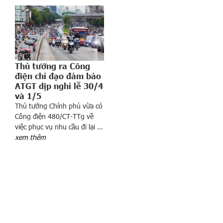
ề
n
t
ệ
m
ấ
Thủ tướng ra Công
t
điện chỉ đạo đảm bảo
g
ATGT dịp nghỉ lễ 30/4
i
và 1/5
á
Thủ tướng Chính phủ vừa có
,
Công điện 480/CT-TTg về
việc phục vụ nhu cầu đi lại …
v
xem thêm
à
n
g
b
i
ế
n
đ