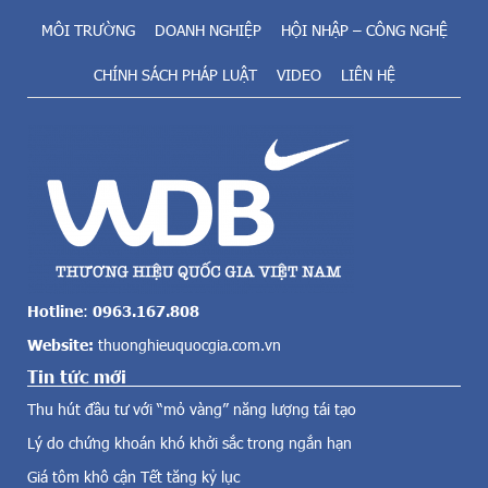
ề
ạ
m
MÔI TRƯỜNG
DOANH NGHIỆP
HỘI NHẬP – CÔNG NGHỆ
i
n
t
CHÍNH SÁCH PHÁP LUẬT
VIDEO
LIÊN HỆ
ă
r
n
o
g
n
t
g
o
b
l
ố
ớ
i
n
c
c
ả
ả
n
v
h
Hotline
:
0963.167.808
ề
c
Website:
thuonghieuquocgia.com.vn
đ
á
i
Tin tức mới
c
ệ
n
Thu hút đầu tư với “mỏ vàng” năng lượng tái tạo
n
ư
g
Lý do chứng khoán khó khởi sắc trong ngắn hạn
ớ
i
c
Giá tôm khô cận Tết tăng kỷ lục
ó