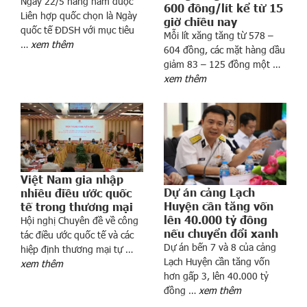
Ngày 22/5 hàng năm được
600 đồng/lít kể từ 15
Liên hợp quốc chọn là Ngày
giờ chiều nay
quốc tế ĐDSH với mục tiêu
Mỗi lít xăng tăng từ 578 –
…
xem thêm
604 đồng, các mặt hàng dầu
giảm 83 – 125 đồng một …
n
xem thêm
g
h
ô
m
n
a
Việt Nam gia nhập
y
Dự án cảng Lạch
nhiều điều ước quốc
1
Huyện cần tăng vốn
tế trong thương mại
2
lên 40.000 tỷ đồng
Hội nghị Chuyên đề về công
/
nếu chuyển đổi xanh
tác điều ước quốc tế và các
3
Dự án bến 7 và 8 của cảng
hiệp định thương mại tự …
Lạch Huyện cần tăng vốn
,
xem thêm
hơn gấp 3, lên 40.000 tỷ
t
đồng …
xem thêm
i