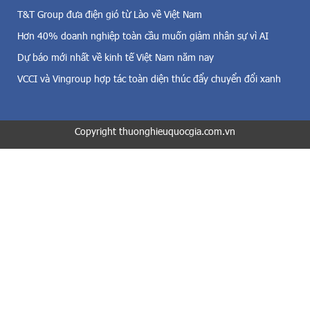
c
,
T&T Group đưa điện gió từ Lào về Việt Nam
h
đ
ạ
Hơn 40% doanh nghiệp toàn cầu muốn giảm nhân sự vì AI
i
y
Dự báo mới nhất về kinh tế Việt Nam năm nay
ệ
đ
n
u
VCCI và Vingroup hợp tác toàn diện thúc đẩy chuyển đổi xanh
m
a
ặ
c
t
ắ
t
Copyright thuonghieuquocgia.com.vn
t
r
g
ờ
i
i
ả
v
m
à
l
c
ã
ả
i
đ
s
i
u
ệ
ấ
n
t
s
,