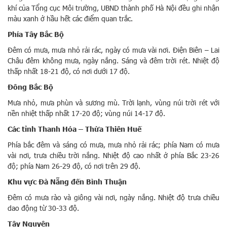
khí của Tổng cục Môi trường, UBND thành phố Hà Nội đều ghi nhận
màu xanh ở hầu hết các điểm quan trắc.
Phía Tây Bắc Bộ
Đêm có mưa, mưa nhỏ rải rác, ngày có mưa vài nơi. Điện Biên – Lai
Châu đêm không mưa, ngày nắng. Sáng và đêm trời rét. Nhiệt độ
thấp nhất 18-21 độ, có nơi dưới 17 độ.
Đông Bắc Bộ
Mưa nhỏ, mưa phùn và sương mù. Trời lạnh, vùng núi trời rét với
nền nhiệt thấp nhất 17-20 độ; vùng núi 14-17 độ.
Các tỉnh Thanh Hóa – Thừa Thiên Huế
Phía bắc đêm và sáng có mưa, mưa nhỏ rải rác; phía Nam có mưa
vài nơi, trưa chiều trời nắng. Nhiệt độ cao nhất ở phía Bắc 23-26
độ; phía Nam 26-29 độ, có nơi trên 29 độ.
Khu vực Đà Nẵng đến Bình Thuận
Đêm có mưa rào và giông vài nơi, ngày nắng. Nhiệt độ trưa chiều
dao động từ 30-33 độ.
Tây Nguyên