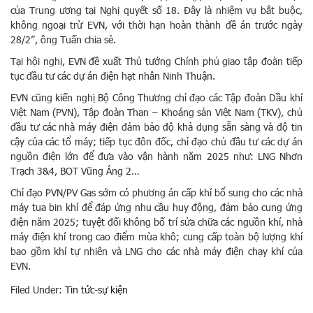
của Trung ương tại Nghị quyết số 18. Đây là nhiệm vụ bắt buộc,
không ngoại trừ EVN, với thời hạn hoàn thành đề án trước ngày
28/2”, ông Tuấn chia sẻ.
Tại hội nghị, EVN đề xuất Thủ tướng Chính phủ giao tập đoàn tiếp
tục đầu tư các dự án điện hạt nhân Ninh Thuận.
EVN cũng kiến nghị Bộ Công Thương chỉ đạo các Tập đoàn Dầu khí
Việt Nam (PVN), Tập đoàn Than – Khoáng sản Việt Nam (TKV), chủ
đầu tư các nhà máy điện đảm bảo độ khả dụng sẵn sàng và độ tin
cậy của các tổ máy; tiếp tục đôn đốc, chỉ đạo chủ đầu tư các dự án
nguồn điện lớn để đưa vào vận hành năm 2025 như: LNG Nhơn
Trạch 3&4, BOT Vũng Áng 2…
Chỉ đạo PVN/PV Gas sớm có phương án cấp khí bổ sung cho các nhà
máy tua bin khí để đáp ứng nhu cầu huy động, đảm bảo cung ứng
điện năm 2025; tuyệt đối không bố trí sửa chữa các nguồn khí, nhà
máy điện khí trong cao điểm mùa khô; cung cấp toàn bộ lượng khí
bao gồm khí tự nhiên và LNG cho các nhà máy điện chạy khí của
EVN.
Filed Under:
Tin tức-sự kiện