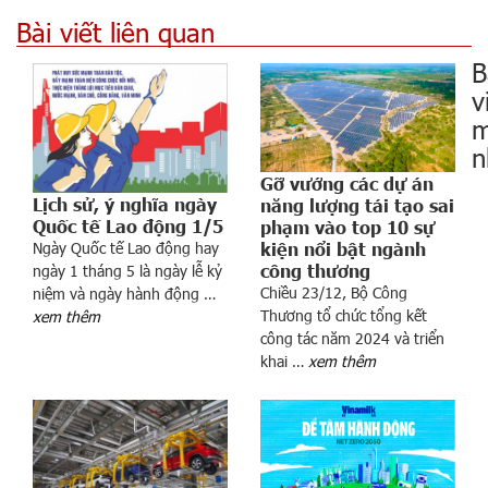
Bài viết liên quan
B
v
m
n
Gỡ vướng các dự án
Lịch sử, ý nghĩa ngày
năng lượng tái tạo sai
Quốc tế Lao động 1/5
phạm vào top 10 sự
Ngày Quốc tế Lao động hay
kiện nổi bật ngành
công thương
ngày 1 tháng 5 là ngày lễ kỷ
Chiều 23/12, Bộ Công
niệm và ngày hành động …
Thương tổ chức tổng kết
xem thêm
h
công tác năm 2024 và triển
á
khai …
xem thêm
p
n
à
o
c