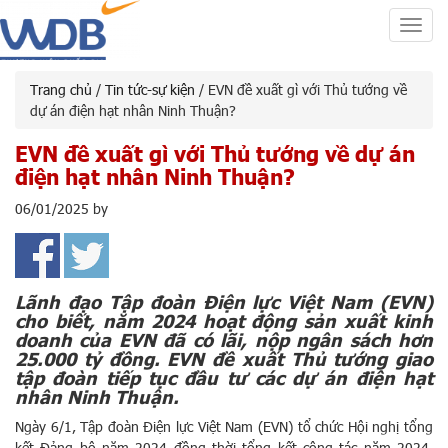
Toggl
navig
Trang chủ
/
Tin tức-sự kiện
/ EVN đề xuất gì với Thủ tướng về
dự án điện hạt nhân Ninh Thuận?
EVN đề xuất gì với Thủ tướng về dự án
điện hạt nhân Ninh Thuận?
06/01/2025
by
Lãnh đạo Tập đoàn Điện lực Việt Nam (EVN)
cho biết, năm 2024 hoạt động sản xuất kinh
doanh của EVN đã có lãi, nộp ngân sách hơn
25.000 tỷ đồng. EVN đề xuất Thủ tướng giao
tập đoàn tiếp tục đầu tư các dự án điện hạt
nhân Ninh Thuận.
Ngày 6/1, Tập đoàn Điện lực Việt Nam (EVN) tổ chức Hội nghị tổng
kết Đảng bộ năm 2024 đồng thời tổng kết công tác năm 2024,