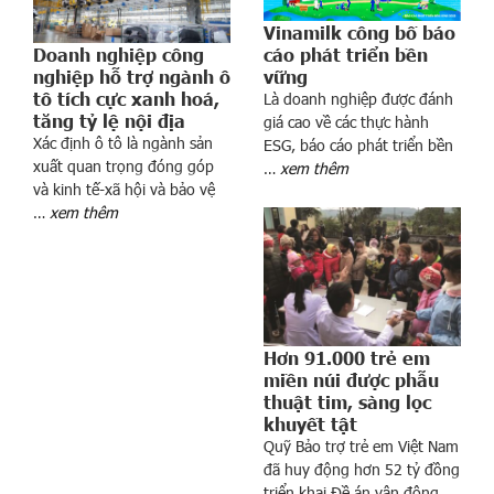
h
Vinamilk công bố báo
o
Doanh nghiệp công
cáo phát triển bền
n
nghiệp hỗ trợ ngành ô
vững
h
tô tích cực xanh hoá,
Là doanh nghiệp được đánh
ữ
tăng tỷ lệ nội địa
giá cao về các thực hành
n
Xác định ô tô là ngành sản
ESG, báo cáo phát triển bền
g
xuất quan trọng đóng góp
…
xem thêm
d
và kinh tế-xã hội và bảo vệ
ò
…
xem thêm
n
g
s
ô
n
Hơn 91.000 trẻ em
g
miền núi được phẫu
“
thuật tim, sàng lọc
c
khuyết tật
h
Quỹ Bảo trợ trẻ em Việt Nam
ế
đã huy động hơn 52 tỷ đồng
t
triển khai Đề án vận động …