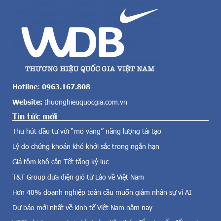
g
u
t
ệ
o
,
l
s
ớ
ô
n
n
c
g
ả
T
v
ô
Hotline
:
0963.167.808
ề
L
Website:
thuonghieuquocgia.com.vn
đ
ị
i
Tin tức mới
c
ệ
h
Thu hút đầu tư với “mỏ vàng” năng lượng tái tạo
n
,
g
Lý do chứng khoán khó khởi sắc trong ngắn hạn
s
i
ô
Giá tôm khô cận Tết tăng kỷ lục
ó
n
,
T&T Group đưa điện gió từ Lào về Việt Nam
g
đ
T
Hơn 40% doanh nghiệp toàn cầu muốn giảm nhân sự vì AI
i
í
Dự báo mới nhất về kinh tế Việt Nam năm nay
ệ
c
n
h