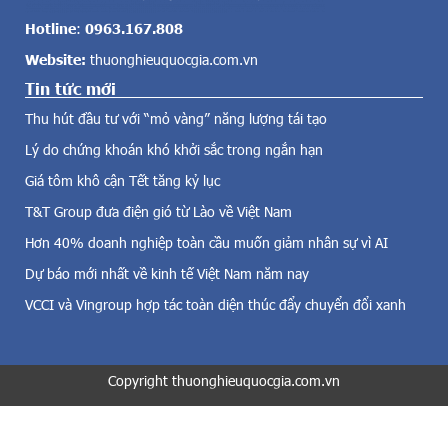
ả
H
v
N
Hotline
:
0963.167.808
ề
N
Website:
thuonghieuquocgia.com.vn
đ
q
i
Tin tức mới
u
ệ
y
Thu hút đầu tư với “mỏ vàng” năng lượng tái tạo
n
đ
g
Lý do chứng khoán khó khởi sắc trong ngắn hạn
ị
i
n
Giá tôm khô cận Tết tăng kỷ lục
ó
h
,
T&T Group đưa điện gió từ Lào về Việt Nam
v
đ
ề
Hơn 40% doanh nghiệp toàn cầu muốn giảm nhân sự vì AI
i
t
Dự báo mới nhất về kinh tế Việt Nam năm nay
ệ
ổ
n
c
VCCI và Vingroup hợp tác toàn diện thúc đẩy chuyển đổi xanh
m
h
ặ
ứ
t
c
t
Copyright thuonghieuquocgia.com.vn
t
r
í
ờ
n
i
d