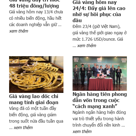
Giá vàng hôm nay
48 triệu đồng/lượng
24/4: Đẩy giá lên cao
Giá vàng hôm nay 13/4 chưa
nhờ sự hồi phục của
có nhiều biến động, hầu hết
dầu
các doanh nghiệp vẫn giữ …
Đêm 23/4 (giờ Việt Nam),
xem thêm
giá vàng thế giới giao ngay ở
à
mức 1.726 USD/ounce. Giá
n
…
xem thêm
g
N
h
à
n
ư
ớ
Ngân hàng tiên phong
Giá vàng lao dốc chỉ
c
dẫn vốn trong cuộc
mang tính giai đoạn
:
“cách mạng xanh”
Vàng đã có một tuần đầy
Q
Ngành ngân hàng hiện đóng
biến động, giá vàng giảm
u
vai trò thiết yếu trong hành
trong suốt nửa đầu tuần qua
trình chuyển đổi nền kinh …
y
…
xem thêm
xem thêm
đ