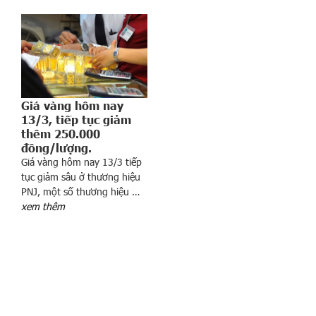
ị
n
h
g
i
ã
n
Giá vàng hôm nay
13/3, tiếp tục giảm
n
thêm 250.000
ợ
đồng/lượng.
,
Giá vàng hôm nay 13/3 tiếp
g
tục giảm sâu ở thương hiệu
i
PNJ, một số thương hiệu …
ả
xem thêm
m
l
ã
i
đ
ể
h