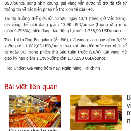
USD/ounce, song nhìn chung, giá vàng vẫn được hỗ trợ rất tốt từ
thông tin về các biện pháp hỗ trợ kinh tế của Fed.
Tại thị trường thế giới, lúc 18h20 ngày 13/4 (theo giờ Việt Nam),
giá vàng thế giới đang giảm 13,90 USD/ounce (tương ứng mức
giảm 0,793%), hiện đang dao động tại mức 1.738,90 USD/ounce.
Trên thị trường Bengaluru (Ấn Độ), giá vàng giao ngay giảm 0,4%
xuống còn 1.682,65 USD/ounce sau khi tăng lên mức cao nhất kể
từ ngày 9/3 trong phiên thứ Sáu tuần trước (10/4). Giá vàng Mỹ
giao kỳ hạn giảm 1,1% xuống còn 1.732,90 USD/ounce.
Filed Under:
Giá vàng hôm nay
,
Ngân hàng
,
Tài chính
Bài viết liên quan
B
v
m
n
Giá vàng duy trì mốc