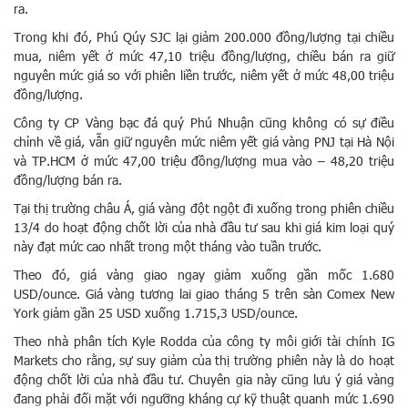
ra.
Trong khi đó, Phú Qúy SJC lại giảm 200.000 đồng/lượng tại chiều
mua, niêm yết ở mức 47,10 triệu đồng/lượng, chiều bán ra giữ
nguyên mức giá so với phiên liền trước, niêm yết ở mức 48,00 triệu
đồng/lượng.
Công ty CP Vàng bạc đá quý Phú Nhuận cũng không có sự điều
chỉnh về giá, vẫn giữ nguyên mức niêm yết giá vàng PNJ tại Hà Nội
và TP.HCM ở mức 47,00 triệu đồng/lượng mua vào – 48,20 triệu
đồng/lượng bán ra.
Tại thị trường châu Á, giá vàng đột ngột đi xuống trong phiên chiều
13/4 do hoạt động chốt lời của nhà đầu tư sau khi giá kim loại quý
này đạt mức cao nhất trong một tháng vào tuần trước.
Theo đó, giá vàng giao ngay giảm xuống gần mốc 1.680
USD/ounce. Giá vàng tương lai giao tháng 5 trên sàn Comex New
York giảm gần 25 USD xuống 1.715,3 USD/ounce.
Theo nhà phân tích Kyle Rodda của công ty môi giới tài chính IG
Markets cho rằng, sự suy giảm của thị trường phiên này là do hoạt
động chốt lời của nhà đầu tư. Chuyên gia này cũng lưu ý giá vàng
đang phải đối mặt với ngưỡng kháng cự kỹ thuật quanh mức 1.690