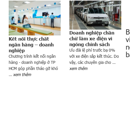
h
ố
D
o
ả
B
n
Doanh nghiệp chần
v
chừ làm xe điện vì
Kết nối thực chất
h
ngóng chính sách
ngân hàng – doanh
h
n
nghiệp
Ưu đãi lệ phí trước bạ 0%
ư
b
Chương trình kết nối ngân
với xe điện sắp kết thúc. Do
ở
hàng - doanh nghiệp ở TP
vậy, các chuyên gia cho …
n
HCM góp phần tháo gỡ khó
xem thêm
g
…
xem thêm
c
ủ
a
d
t
ị
đ
c
ầ
h
C
u
O
t
V