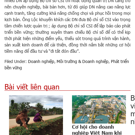
nhiều DN áp dụng Bộ chỉ số CSI thì hoạt động quản trị DN càng trở
nên chuyên nghiệp, bài bản hơn, từ đó giúp DN nâng cao năng lực
cạnh tranh, tăng cường khả năng chống chọi và phục hồi trong mọi
kịch bản. Ông Lộc khuyến khích các DN đưa Bộ chỉ số CSI vào trọng
tâm chiến lược quản trị ; áp dụng Bộ chỉ số CSI để lập báo cáo phát
triển bền vững; thường xuyên tham chiếu Bộ chỉ số để có thể kịp
thời phát hiện những điểm yếu, thiếu sót trong quá trình vận hành,
sản xuất kinh doanh để cải thiện, đồng thời nắm bắt những cơ hội
tiềm năng để đầu tư và “đi tắt đón đầu”.
Filed Under:
Doanh nghiệp
,
Môi trường & Doanh nghiệp
,
Phát triển
bền vững
Bài viết liên quan
B
v
m
n
Cơ hội cho doanh
nghiệp Việt Nam khi