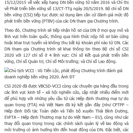
15/12/2015 về việc xếp hạng DN bền vững từ năm 2016 và Chỉ thị
về Phát triển bền vững số 13/CT-TTg ngày 20/5/2019. Bộ chỉ số DN
bền vững (CSI) tiếp tục được sử dụng làm căn cứ đánh giá mức độ
phát triển bền vững (PTBV) của các DN tham gia Chương trình.
Theo đó, Chương trình sẽ tiếp nhận hồ sơ của DN ở mọi quy mô và
lĩnh vực trên toàn quốc, thông qua hình thức nộp hồ sơ bản cứng
hoặc khai trực tuyến và không thu bất kỳ khoản phí nào từ DN. Các
DN tham gia Chương trình sẽ khai thông tin theo Bộ chỉ số CSI
2020 với 127 chỉ số ở 4 lĩnh vực: Chỉ số Kết quả phát triển bền
vững, Chỉ số Quản trị; Chỉ số Môi trường; và Chỉ số Lao động.
CSI 2020 đã được VBCSD-VCCI cùng các chuyên gia hàng đầu trong
các lĩnh vực kinh tế – xã hội nghiên cứu, cập nhật nhiều điểm mới
để phù hợp với những yêu cầu từ các Hiệp định thương mại tự do
quan trọng (FTA) mà Việt Nam đã ký kết gần đây (như CPTPP –
Hiệp định Đối tác Toàn diện và Tiến bộ xuyên Thái Bình Dương,
EVFTA – Hiệp định Thương mại tự do Việt Nam – EU), cũng như các
thay đổi quan trọng trong các chính sách quản lý về lao động và
môi trường có ảnh hưởng lớn đến hoạt động của DN. Đặc biệt, các