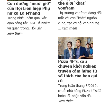
thế giới ‘khát’
Con đường “mười giờ”
vonfram
của Hội Liên hiệp Phụ
nữ xã Ea M’nang
Thị trường vonfram đang đối
Trong nhiều năm qua, xác
mặt với cơn “khát” nguồn
định công tác BVMT là nhiệm
cung, tạo cơ hội cho những
a
vụ quan trọng, Hội Liên …
…
xem thêm
u
xem thêm
r
a
o
b
á
Pizza 4P’s, câu
n
chuyện khởi nghiệp
n
truyền cảm hứng từ
sở thích của bạn gái
h
cũ
à
Trung tuần tháng 5/2019,
m
chuỗi nhà hàng Pizza 4P's đã
ặ
hoàn tất nhận vốn đầu tư …
t
xem thêm
p