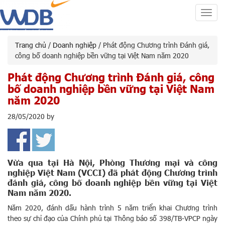
Toggl
navig
Trang chủ
/
Doanh nghiệp
/ Phát động Chương trình Đánh giá,
công bố doanh nghiệp bền vững tại Việt Nam năm 2020
Phát động Chương trình Đánh giá, công
bố doanh nghiệp bền vững tại Việt Nam
năm 2020
28/05/2020
by
Vừa qua tại Hà Nội, Phòng Thương mại và công
nghiệp Việt Nam (VCCI) đã phát động Chương trình
đánh giá, công bố doanh nghiệp bền vững tại Việt
Nam năm 2020.
Năm 2020, đánh dấu hành trình 5 năm triển khai Chương trình
theo sự chỉ đạo của Chính phủ tại Thông báo số 398/TB-VPCP ngày