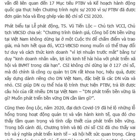
vấn đề liên quan đến 17 Mục tiêu PTBV và Kế hoạch hành động
quốc gia thực hiện Chương trình nghị sự 2030 vì sự PTBV đã được
đơn giản hóa và lồng ghép vào Bộ chỉ số CSI 2020.
Phát biểu tại Lễ phát động, TS. Vũ Tiến Lộc – Chủ tịch VCCI, Chủ
tịch VBCSD chia sẻ: “Chương trình Đánh giá, Công bố DN bền vững
tại Việt Nam không dừng lại ở một Cuộc thi để chấm điểm và trao
giải, mà hơn hết qua đó, VCCI-VBCSD mong muốn có thể thay đổi
tư duy và cách thức kinh doanh “vì lợi nhuận trước mắt” bằng tư
duy “kinh doanh nhân văn, lợi ích kinh tế hài hòa với phát triển xã
hội và BVMT trong dài hạn”. CSI không chỉ dừng lại ở 127 chỉ số,
mà đó chính là công cụ quản trị DN rất khoa học, hiệu quả, được
xây dựng dành riêng cho DN Việt Nam, đặc biệt là các DN vừa và
nhỏ. CSI giúp DN cụ thể hóa lộ trình thực hiện PTBV, trả lời được
câu hỏi của rất nhiều DN tại Việt Nam – “DN phát triển bền vững là
gì? Muốn phát triển bền vững DN cần làm gì?”.
Cũng theo ông Lộc, năm 2020, đại dịch Covid-19 đã hé lộ những lỗ
hổng trong hoạt động quản trị và vận hành kinh tế, qua đó cho
thấy tầm quan trọng và tính cấp thiết của phát triển bền vững.
Trong bối cảnh đó, Chương trình và Bộ chỉ số CSI đã cho thấy vai
trò và ý nghĩa phát triển kinh tế – xã hội hết sức quan trọng. Càng