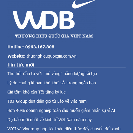
t
ộ
o
c
l
p
ớ
h
n
ả
c
i
ả
t
v
ạ
Hotline
:
0963.167.808
ề
m
Website:
thuonghieuquocgia.com.vn
đ
h
i
Tin tức mới
o
ệ
ã
Thu hút đầu tư với “mỏ vàng” năng lượng tái tạo
n
n
g
Lý do chứng khoán khó khởi sắc trong ngắn hạn
c
i
á
Giá tôm khô cận Tết tăng kỷ lục
ó
c
,
T&T Group đưa điện gió từ Lào về Việt Nam
h
đ
o
Hơn 40% doanh nghiệp toàn cầu muốn giảm nhân sự vì AI
i
ạ
Dự báo mới nhất về kinh tế Việt Nam năm nay
ệ
t
n
đ
VCCI và Vingroup hợp tác toàn diện thúc đẩy chuyển đổi xanh
m
ộ