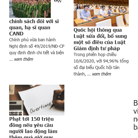
n
l
a
chính sách đối với sĩ
quan, hạ sĩ quan
o
Quốc hội thông qua
CAND
d
Luật sửa đổi, bổ sung
Chính phủ vừa ban hành
ố
một số điều của Luật
Nghị định số 49/2019/NĐ-CP
Giám định tư pháp
c
quy định định chi tiết và biện
Trong phiên họp chiều
m
…
xem thêm
10/6/2020, với 94,96% tổng
ạ
số đại biểu Quốc hội tán
n
thành, …
xem thêm
h
S
a
u
B
k
v
h
i
n
Phạt tới 150 triệu
g
b
đồng nếu yêu cầu
i
người lao động làm
á
thêm quá giờ quy