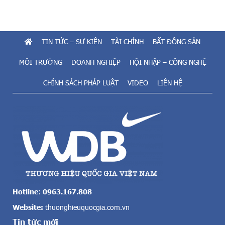
ữ
n
u
g
t
S
i
TIN TỨC – SỰ KIỆN
TÀI CHÍNH
BẤT ĐỘNG SẢN
J
ề
C
m
MÔI TRƯỜNG
DOANH NGHIỆP
HỘI NHẬP – CÔNG NGHỆ
g
n
i
CHÍNH SÁCH PHÁP LUẬT
VIDEO
LIÊN HỆ
ă
ả
n
m
g
t
t
h
o
ê
l
m
ớ
n
n
ử
c
a
ả
t
v
r
Hotline
:
0963.167.808
ề
i
Website:
thuonghieuquocgia.com.vn
đ
ệ
i
Tin tức mới
u