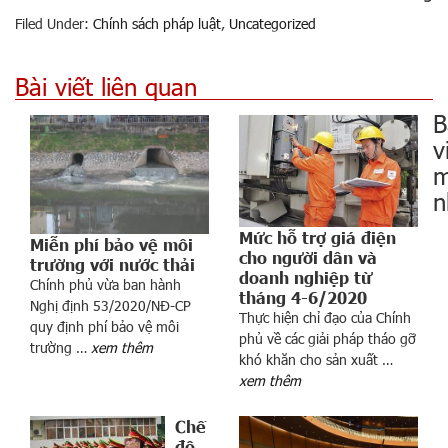
Filed Under:
Chính sách pháp luật
,
Uncategorized
Bài viết liên quan
B
v
m
n
Mức hỗ trợ giá điện
Miễn phí bảo vệ môi
cho người dân và
trường với nước thải
doanh nghiệp từ
Chính phủ vừa ban hành
tháng 4-6/2020
Nghị định 53/2020/NĐ-CP
Thực hiện chỉ đạo của Chính
quy định phí bảo vệ môi
phủ về các giải pháp tháo gỡ
trường …
xem thêm
n
khó khăn cho sản xuất …
g
xem thêm
n
h
Chế
ẫ
độ,