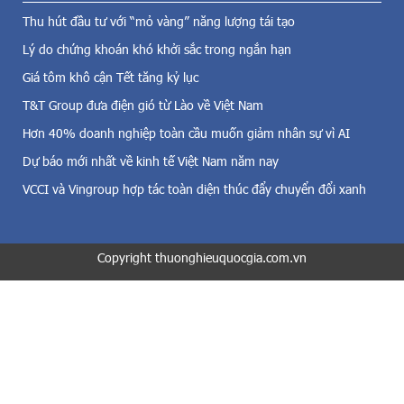
ệ
đ
Thu hút đầu tư với “mỏ vàng” năng lượng tái tạo
n
ồ
g
Lý do chứng khoán khó khởi sắc trong ngắn hạn
n
i
g
Giá tôm khô cận Tết tăng kỷ lục
ó
/
,
T&T Group đưa điện gió từ Lào về Việt Nam
l
đ
ư
Hơn 40% doanh nghiệp toàn cầu muốn giảm nhân sự vì AI
i
ợ
Dự báo mới nhất về kinh tế Việt Nam năm nay
ệ
n
n
g
VCCI và Vingroup hợp tác toàn diện thúc đẩy chuyển đổi xanh
m
v
ặ
à
t
v
t
Copyright thuonghieuquocgia.com.vn
à
r
n
ờ
g
i
n
v
h
à
ẫ
c
n
ả
g