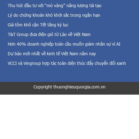
ệ
d
Thu hút đầu tư với “mỏ vàng” năng lượng tái tạo
n
è
g
Lý do chứng khoán khó khởi sắc trong ngắn hạn
c
i
h
Giá tôm khô cận Tết tăng kỷ lục
ó
ừ
,
T&T Group đưa điện gió từ Lào về Việt Nam
n
đ
g
Hơn 40% doanh nghiệp toàn cầu muốn giảm nhân sự vì AI
i
k
Dự báo mới nhất về kinh tế Việt Nam năm nay
ệ
h
n
i
VCCI và Vingroup hợp tác toàn diện thúc đẩy chuyển đổi xanh
m
t
ặ
h
t
a
t
Copyright thuonghieuquocgia.com.vn
m
r
g
ờ
i
i
a
v
t
à
h
c
ị
ả
t
đ