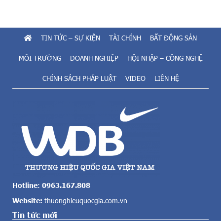
ữ
à
u
đ
t
ầ
i
TIN TỨC – SỰ KIỆN
TÀI CHÍNH
BẤT ĐỘNG SẢN
u
ề
t
m
MÔI TRƯỜNG
DOANH NGHIỆP
HỘI NHẬP – CÔNG NGHỆ
ư
n
n
CHÍNH SÁCH PHÁP LUẬT
VIDEO
LIÊN HỆ
ă
h
n
ì
g
n
t
c
o
h
l
u
ớ
n
n
g
c
v
ả
ẫ
v
n
Hotline
:
0963.167.808
ề
r
Website:
thuonghieuquocgia.com.vn
đ
ấ
i
Tin tức mới
t