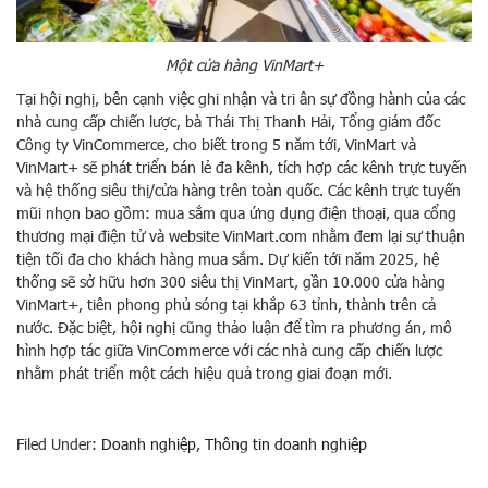
Một cửa hàng VinMart+
Tại hội nghị, bên cạnh việc ghi nhận và tri ân sự đồng hành của các
nhà cung cấp chiến lược, bà Thái Thị Thanh Hải, Tổng giám đốc
Công ty VinCommerce, cho biết trong 5 năm tới, VinMart và
VinMart+ sẽ phát triển bán lẻ đa kênh, tích hợp các kênh trực tuyến
và hệ thống siêu thị/cửa hàng trên toàn quốc. Các kênh trực tuyến
mũi nhọn bao gồm: mua sắm qua ứng dụng điện thoại, qua cổng
thương mại điện tử và website VinMart.com nhằm đem lại sự thuận
tiện tối đa cho khách hàng mua sắm. Dự kiến tới năm 2025, hệ
thống sẽ sở hữu hơn 300 siêu thị VinMart, gần 10.000 cửa hàng
VinMart+, tiên phong phủ sóng tại khắp 63 tỉnh, thành trên cả
nước. Đặc biệt, hội nghị cũng thảo luận để tìm ra phương án, mô
hình hợp tác giữa VinCommerce với các nhà cung cấp chiến lược
nhằm phát triển một cách hiệu quả trong giai đoạn mới.
Filed Under:
Doanh nghiệp
,
Thông tin doanh nghiệp