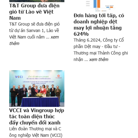
ế
T&T Group đưa điện
p
gió từ Lào về Việt
t
Đơn hàng tới tấp, có
Nam
doanh nghiệp dệt
ụ
T&T Group sẽ đưa điện gió
may lợi nhuận tăng
c
từ dự án Sanvan 1, Lào về
624%
đ
Việt Nam cuối năm …
xem
Tháng 6.2024, Công ty Cổ
ố
thêm
phần Dệt may - Đầu tư -
i
Thương mại Thành Công ghi
m
nhận …
xem thêm
ặ
t
v
ớ
i
n
h
VCCI và Vingroup hợp
ữ
tác toàn diện thúc
n
đẩy chuyển đổi xanh
g
Liên đoàn Thương mại và C
p
ông nghiệp Việt Nam (VCCI)