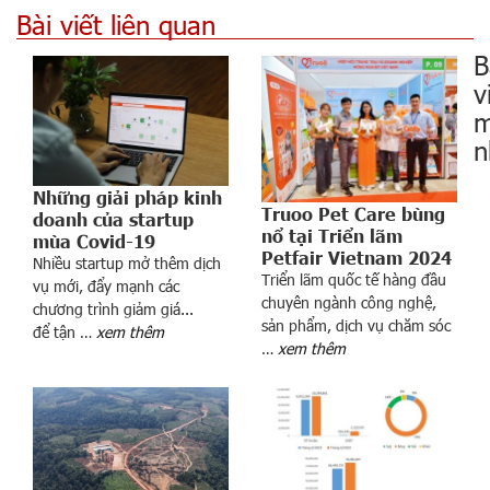
Bài viết liên quan
B
v
m
n
C
Những giải pháp kinh
Truoo Pet Care bùng
h
doanh của startup
nổ tại Triển lãm
ứ
mùa Covid-19
Petfair Vietnam 2024
Nhiều startup mở thêm dịch
n
Triển lãm quốc tế hàng đầu
vụ mới, đẩy mạnh các
g
chuyên ngành công nghệ,
chương trình giảm giá...
k
sản phẩm, dịch vụ chăm sóc
để tận …
xem thêm
h
…
xem thêm
o
á
n
t
i