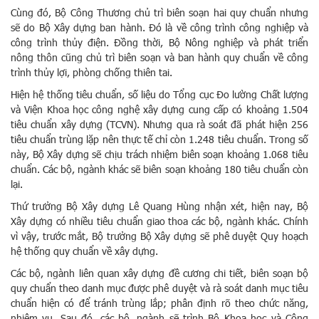
Cùng đó, Bộ Công Thương chủ trì biên soạn hai quy chuẩn nhưng
sẽ do Bộ Xây dựng ban hành. Đó là về công trình công nghiệp và
công trình thủy điện. Đồng thời, Bộ Nông nghiệp và phát triển
nông thôn cũng chủ trì biên soạn và ban hành quy chuẩn về công
trình thủy lợi, phòng chống thiên tai.
Hiện hệ thống tiêu chuẩn, số liệu do Tổng cục Đo lường Chất lượng
và Viện Khoa học công nghệ xây dựng cung cấp có khoảng 1.504
tiêu chuẩn xây dựng (TCVN). Nhưng qua rà soát đã phát hiện 256
tiêu chuẩn trùng lặp nên thực tế chỉ còn 1.248 tiêu chuẩn. Trong số
này, Bộ Xây dựng sẽ chịu trách nhiệm biên soạn khoảng 1.068 tiêu
chuẩn. Các bộ, ngành khác sẽ biên soạn khoảng 180 tiêu chuẩn còn
lại.
Thứ trưởng Bộ Xây dựng Lê Quang Hùng nhận xét, hiện nay, Bộ
Xây dựng có nhiều tiêu chuẩn giao thoa các bộ, ngành khác. Chính
vì vậy, trước mắt, Bộ trưởng Bộ Xây dựng sẽ phê duyệt Quy hoạch
hệ thống quy chuẩn về xây dựng.
Các bộ, ngành liên quan xây dựng đề cương chi tiết, biên soạn bộ
quy chuẩn theo danh mục được phê duyệt và rà soát danh mục tiêu
chuẩn hiện có để tránh trùng lắp; phân định rõ theo chức năng,
nhiệm vụ. Sau đó, các bộ, ngành sẽ trình Bộ Khoa học và Công