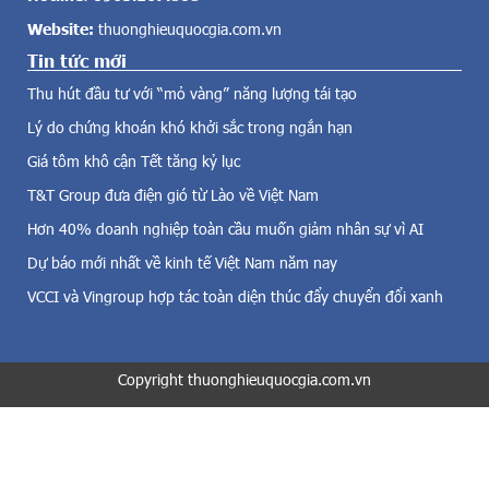
ề
s
Website:
thuonghieuquocgia.com.vn
đ
u
i
Tin tức mới
ấ
ệ
t
Thu hút đầu tư với “mỏ vàng” năng lượng tái tạo
n
n
g
Lý do chứng khoán khó khởi sắc trong ngắn hạn
i
i
ê
Giá tôm khô cận Tết tăng kỷ lục
ó
m
,
T&T Group đưa điện gió từ Lào về Việt Nam
y
đ
ế
Hơn 40% doanh nghiệp toàn cầu muốn giảm nhân sự vì AI
i
t
Dự báo mới nhất về kinh tế Việt Nam năm nay
ệ
c
n
a
VCCI và Vingroup hợp tác toàn diện thúc đẩy chuyển đổi xanh
m
o
ặ
n
t
h
t
Copyright thuonghieuquocgia.com.vn
ấ
r
t
ờ
v
i
ề
v
d