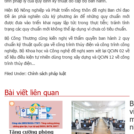
tính pháp lý của quy định kỹ thuật do cấp bộ ban hành.
Hiện Bộ Nông nghiệp và Phát triển nông thôn đề nghị Ban chỉ đạo
Đề án phải nghiên cứu kỹ phương án để những quy chuẩn mới
được đưa vào triển khai ngay lập tức trong thực tiễn; tránh tình
trạng các quy chuẩn mới không thể áp dụng vì chưa có tiêu chuẩn.
Bộ Công Thương cũng kiến nghị về thẩm quyền ban hành 2 quy
chuẩn kỹ thuật quốc gia về công trình thủy điện và công trình công
nghiệp. Bộ Khoa học và Công nghệ đề nghị xem xét lại QCVN 02 về
số liệu điều kiện tự nhiên dùng trong xây dựng và QCVN 12 về công
trình thủy điện…
Filed Under:
Chính sách pháp luật
Bài viết liên quan
B
v
m
n
Tăng cường phòng