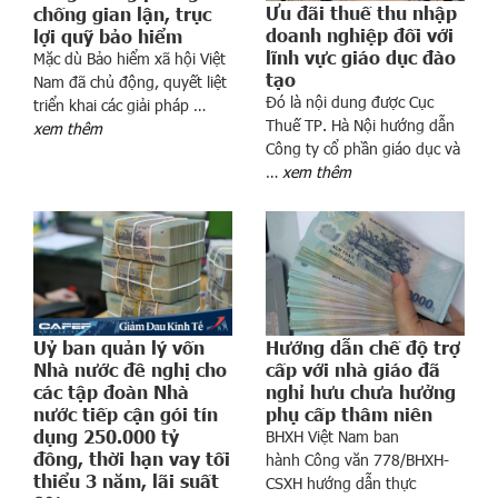
Ưu đãi thuế thu nhập
chống gian lận, trục
doanh nghiệp đối với
lợi quỹ bảo hiểm
lĩnh vực giáo dục đào
Mặc dù Bảo hiểm xã hội Việt
tạo
Nam đã chủ động, quyết liệt
Đó là nội dung được Cục
triển khai các giải pháp …
Thuế TP. Hà Nội hướng dẫn
xem thêm
ấ
Công ty cổ phần giáo dục và
t
…
xem thêm
t
i
ế
t
k
i
ệ
Hướng dẫn chế độ trợ
Uỷ ban quản lý vốn
cấp với nhà giáo đã
Nhà nước đề nghị cho
m
nghỉ hưu chưa hưởng
các tập đoàn Nhà
n
phụ cấp thâm niên
nước tiếp cận gói tín
g
dụng 250.000 tỷ
BHXH Việt Nam ban
â
đồng, thời hạn vay tối
hành Công văn 778/BHXH-
n
thiểu 3 năm, lãi suất
CSXH hướng dẫn thực