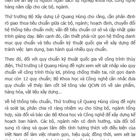
hiện Đề án lấy từ nguồn ngân sách sự nghiệp khoa học công nghệ
hàng năm cấp cho các bộ, ngành.
Thứ trưởng Bộ Xây dựng Lê Quang Hùng cho rằng, cần phân định
rõ giao thoa tiêu chuẩn giữa các bộ, ngành; hoạch định, chuyển đổi
hệ thống tiêu chuẩn mới; vấn đề tiêu chuẩn cơ sở và cập nhật giáo
trình giảng dạy. Bên cạnh đó, cần thiết phải rút gọn hệ thống danh
mục quy chuẩn và tiêu chuẩn kỹ thuật quốc gia về xây dựng để
tránh việc lạm dụng, ban hành quá nhiều quy chuẩn.
Theo đó, đối với quy chuẩn kỹ thuật quốc gia về công trình thủy
điện, Thứ trưởng Lê Quang Hùng đề nghị xem xét sát nhập vào quy
chuẩn về công trình thủy lợi, phòng chống thiên tai, rút gọn danh
mục còn 12 quy chuẩn; Bộ Khoa học và Công nghệ cân nhắc đưa
quy chuẩn về thép làm cốt bê tông vào QCVN 05 về sản phẩm,
hàng hóa, vật liệu xây dựng…
Về hệ thống tiêu chuẩn, Thứ trưởng Lê Quang Hùng cũng đề nghị
rà soát lại, phân chia rõ ràng nhiệm vụ cho từng bộ, ngành tổng
hợp, sửa đổi và báo cáo Bộ Khoa học và Công nghệ để xây dựng kế
hoạch ban hành. Các bộ, ngành nên có định hướng, sửa đổi bổ
sung rõ ràng và quan tâm đến tính tương thích với điều kiện của
Việt Nam để làm việc nhanh gọn, hiệu quả; đồng thời, xem xét lại