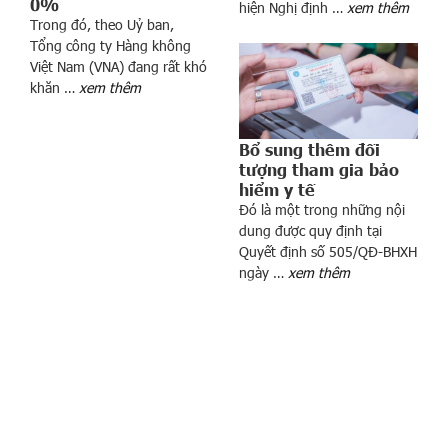
h
0%
hiện Nghị định …
xem thêm
à
Trong đó, theo Uỷ ban,
Tổng công ty Hàng không
n
Việt Nam (VNA) đang rất khó
g
khăn …
xem thêm
n
à
o
Bổ sung thêm đối
c
tượng tham gia bảo
a
hiểm y tế
o
Đó là một trong những nội
n
dung được quy định tại
Quyết định số 505/QĐ-BHXH
h
ngày …
xem thêm
ấ
t
h
i
ệ
n
n
a