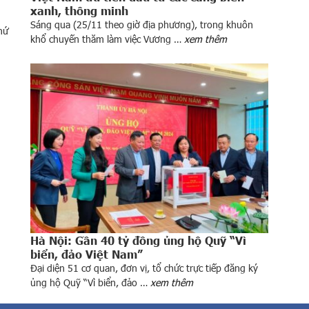
xanh, thông minh
Sáng qua (25/11 theo giờ địa phương), trong khuôn
hứ
khổ chuyến thăm làm việc Vương …
xem thêm
Hà Nội: Gần 40 tỷ đồng ủng hộ Quỹ “Vì
biển, đảo Việt Nam”
Đại diện 51 cơ quan, đơn vị, tổ chức trực tiếp đăng ký
ủng hộ Quỹ “Vì biển, đảo …
xem thêm