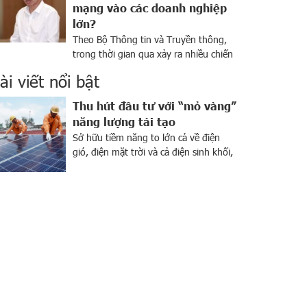
mạng vào các doanh nghiệp
lớn?
Theo Bộ Thông tin và Truyền thông,
trong thời gian qua xảy ra nhiều chiến
dịch tấn công mạng, tấn công mã độc
ài viết nổi bật
vào Việt Nam, tập trung vào các doanh
nghiệp lớn. Hơn 500 cuộc tấn công
Thu hút đầu tư với “mỏ vàng”
mạng trong tháng 3/2024 Chiều 8/4,
năng lượng tái tạo
tại Hà Nội, Bộ Thông tin và Truyền
Sở hữu tiềm năng to lớn cả về điện
thông tổ chức […]
gió, điện mặt trời và cả điện sinh khối,
Việt Nam được xem là “mỏ vàng” về
năng lượng tái tạo. Ngành này đang
thu hút sự chú ý của giới đầu tư trong
nước và trên khắp thế giới. Bên cạnh
tiềm năng lớn, sự […]